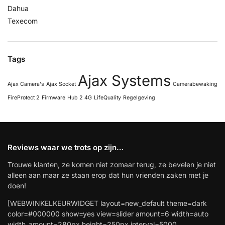
Dahua
Texecom
Tags
Ajax Systems
Ajax Camera's
Ajax Socket
Camerabewaking
FireProtect 2
Firmware
Hub 2 4G
LifeQuality
Regelgeving
Reviews waar we trots op zijn…
Trouwe klanten, ze komen niet zomaar terug, ze bevelen je niet
alleen aan maar ze staan erop dat hun vrienden zaken met je
doen!
[WEBWINKELKEURWIDGET layout=new_default theme=dark
color=#000000 show=yes view=slider amount=6 width=auto
width_amount=280px height=250px interval=5000