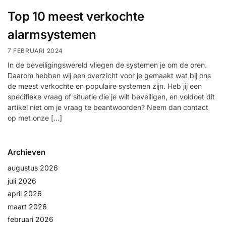
installatie
Top 10 meest verkochte
alarmsystemen
Alarmsystemen
7 FEBRUARI 2024
Account
Contact
Help
Wagen
Camera's
In de beveiligingswereld vliegen de systemen je om de oren.
&
Daarom hebben wij een overzicht voor je gemaakt wat bij ons
de meest verkochte en populaire systemen zijn. Heb jij een
Intercom
specifieke vraag of situatie die je wilt beveiligen, en voldoet dit
artikel niet om je vraag te beantwoorden? Neem dan contact
Branddetectie
op met onze […]
Inbraakbeveiliging
Archieven
augustus 2026
Merken
juli 2026
april 2026
Outlet
maart 2026
SALE
februari 2026