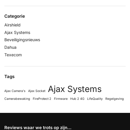
Categorie
Airshield
Ajax Systems
Beveiligingsnieuws
Dahua
Texecom
Tags
Ajax Systems
Ajax Camera's
Ajax Socket
Camerabewaking
FireProtect 2
Firmware
Hub 2 4G
LifeQuality
Regelgeving
Reviews waar we trots op zijn…