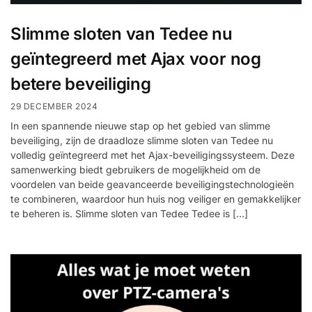
installatie
Slimme sloten van Tedee nu
Alarmsystemen
geïntegreerd met Ajax voor nog
betere beveiliging
Account
Contact
Help
Wagen
Camera's
&
29 DECEMBER 2024
Intercom
In een spannende nieuwe stap op het gebied van slimme
beveiliging, zijn de draadloze slimme sloten van Tedee nu
volledig geïntegreerd met het Ajax-beveiligingssysteem. Deze
Branddetectie
samenwerking biedt gebruikers de mogelijkheid om de
voordelen van beide geavanceerde beveiligingstechnologieën
te combineren, waardoor hun huis nog veiliger en gemakkelijker
Inbraakbeveiliging
te beheren is. Slimme sloten van Tedee Tedee is […]
Merken
Outlet
SALE