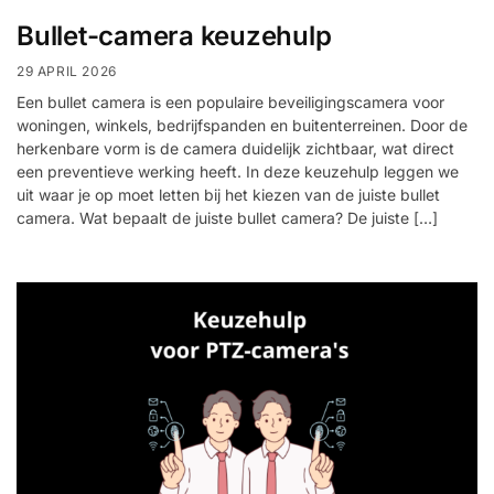
installatie
Bullet-camera keuzehulp
29 APRIL 2026
Alarmsystemen
Een bullet camera is een populaire beveiligingscamera voor
woningen, winkels, bedrijfspanden en buitenterreinen. Door de
Account
Contact
Help
Wagen
Camera's
herkenbare vorm is de camera duidelijk zichtbaar, wat direct
&
een preventieve werking heeft. In deze keuzehulp leggen we
Intercom
uit waar je op moet letten bij het kiezen van de juiste bullet
camera. Wat bepaalt de juiste bullet camera? De juiste […]
Branddetectie
Inbraakbeveiliging
Merken
Outlet
SALE