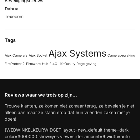
Beveiligingsnieuws
Dahua
Texecom
Tags
Ajax Systems
Ajax Camera's
Ajax Socket
Camerabewaking
FireProtect 2
Firmware
Hub 2 4G
LifeQuality
Regelgeving
Reviews waar we trots op zijn…
Trouwe klanten, ze komen niet zomaar terug, ze bevelen je niet
alleen aan maar ze staan erop dat hun vrienden zaken met je
doen!
[WEBWINKELKEURWIDGET layout=new_default theme=dark
color=#000000 show=yes view=slider amount=6 width=auto