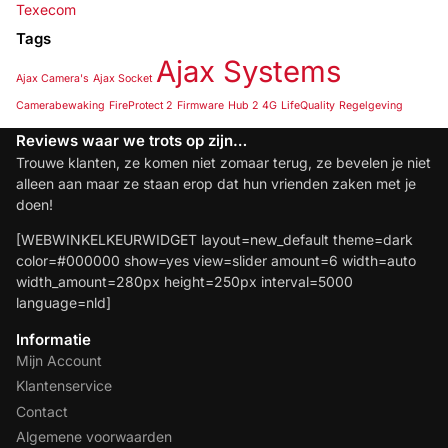
Texecom
Tags
Ajax Systems
Ajax Camera's
Ajax Socket
Camerabewaking
FireProtect 2
Firmware
Hub 2 4G
LifeQuality
Regelgeving
Reviews waar we trots op zijn…
Trouwe klanten, ze komen niet zomaar terug, ze bevelen je niet
alleen aan maar ze staan erop dat hun vrienden zaken met je
doen!
[WEBWINKELKEURWIDGET layout=new_default theme=dark
color=#000000 show=yes view=slider amount=6 width=auto
width_amount=280px height=250px interval=5000
language=nld]
Informatie
Mijn Account
Klantenservice
Contact
Algemene voorwaarden