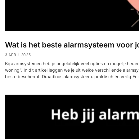
Wat is het beste alarmsysteem voor 
3 APRIL 2025
Bij alarmsystemen heb je ongelofelijk veel opties en mogelijkhed
woning”. In dit artikel leggen we je uit welke verschillende alarmsy
beste beschermt! Draadloos alarmsysteem: praktisch én veilig E