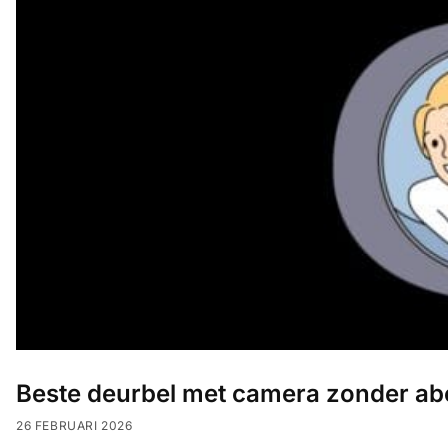
Alarm
met
installatie
Alarmsystemen
Account
Contact
Help
Wagen
Camera's
&
Intercom
Branddetectie
Inbraakbeveiliging
Beste deurbel met camera zonder a
Merken
26 FEBRUARI 2026