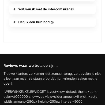
Wat kan ik met de intercomsirene?
Heb ik een hub nodig?
Reviews waar we trots op zijn…
Trouwe klanten, ze komen niet zomaar terug, ze bevelen je niet
alleen aan maar ze staan erop dat hun vrienden zaken met je
doen!
[WEBWINKELKEURWIDGET layout=new_default theme=dark
color=#000000 show=yes view=slider amount=6 width=auto
width_amount=280px height=250px interval=5000