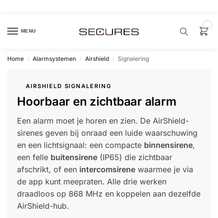
🏷️ 10% extra op Dahua, code
dahuasupersale
0
MENU
Home
Alarmsystemen
Airshield
Signalering
/
/
/
Zoek een
product…
AIRSHIELD SIGNALERING
Hoorbaar en zichtbaar alarm
P
O
P
Een alarm moet je horen en zien. De AirShield-
U
L
sirenes geven bij onraad een luide waarschuwing
A
I
en een lichtsignaal: een compacte
binnensirene
,
R
een felle
buitensirene
(IP65) die zichtbaar
Alarm
afschrikt, of een
intercomsirene
waarmee je via
samenstellen
de app kunt meepraten. Alle drie werken
draadloos op 868 MHz en koppelen aan dezelfde
Alarm
AirShield-hub.
met