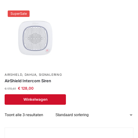
Help &
service
SuperSale
AIRSHIELD
,
DAHUA
,
SIGNALERING
AirShield Intercom Siren
€
128,00
€
170,61
Winkelwagen
Toont alle 3 resultaten