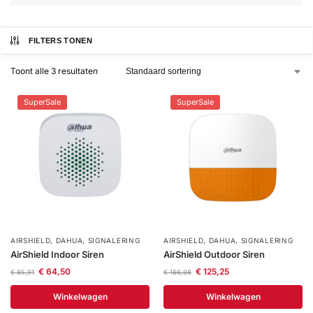
installatie
FILTERS TONEN
Alarmsystemen
Toont alle 3 resultaten
Account
Contact
Help
Wagen
Camera's
SuperSale
SuperSale
&
Intercom
Branddetectie
Inbraakbeveiliging
AIRSHIELD
,
DAHUA
,
SIGNALERING
AIRSHIELD
,
DAHUA
,
SIGNALERING
Merken
AirShield Indoor Siren
AirShield Outdoor Siren
€
64,50
€
125,25
€
85,91
€
166,98
Outlet
SALE
Winkelwagen
Winkelwagen