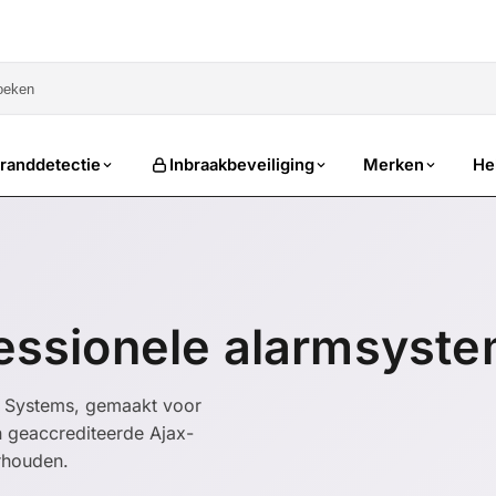
sale
randdetectie
Inbraakbeveiliging
Merken
He
fessionele alarmsyst
ax Systems, gemaakt voor
n geaccrediteerde Ajax-
erhouden.