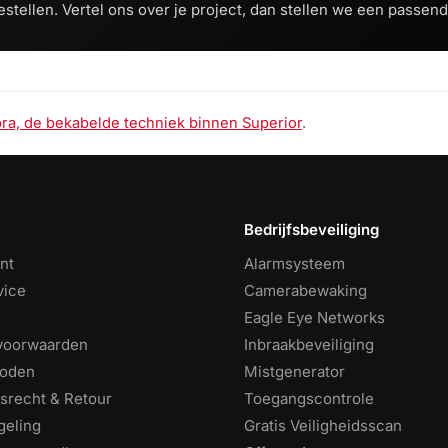
estellen. Vertel ons over je project, dan stellen we een passend
bra, de bekabelde techniek binnen Superior
.
Bedrijfsbeveiliging
nt
Alarmsysteem
vice
Camerabewaking
Eagle Eye Networks
voorwaarden
Inbraakbeveiliging
hoden
Mistgenerator
srecht & Retour
Toegangscontrole
geling
Gratis Veiligheidsscan