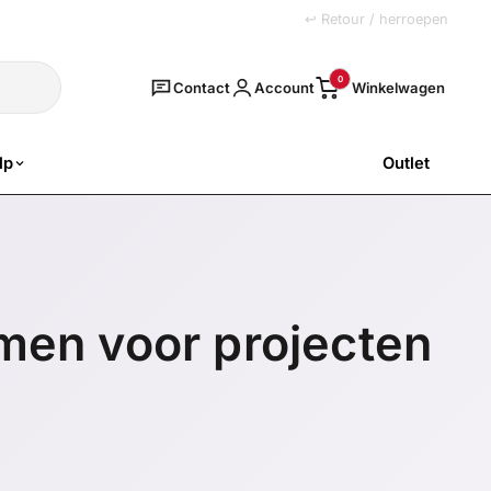
+31 (0)251 77 00 20
↩ Retour / herroepen
Zoeken
0
Contact
Account
lp
Outlet
SALE
emen voor projecten