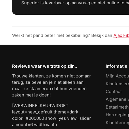
Superior is leverbaar op aanvraag en niet online te b
Werkt het pand beter met bekabeling? Bekijk dan
Ajax Fi
Reviews waar we trots op zijn…
Informatie
Trouwe klanten, ze komen niet zomaar
Mijn Accou
terug, ze bevelen je niet alleen aan
Klantenser
maar ze staan erop dat hun vrienden
Contact
zaken met je doen!
Algemene 
[WEBWINKELKEURWIDGET
Betaalmet
layout=new_default theme=dark
Herroeping
color=#000000 show=yes view=slider
Klachtenre
amount=6 width=auto