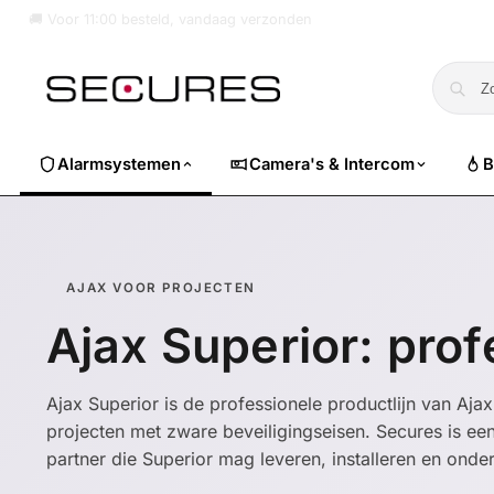
🏷️ Nu 10% EXTRA korting op alle Dahua. Gebruik code
dahuasuper
Alarmsystemen
Camera's & Intercom
B
AJAX VOOR PROJECTEN
Ajax Superior: pro
Ajax Superior is de professionele productlijn van Aj
projecten met zware beveiligingseisen. Secures is ee
partner die Superior mag leveren, installeren en ond