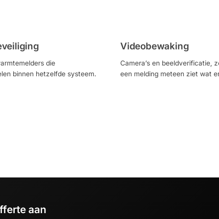
veiliging
Videobewaking
armtemelders die
Camera’s en beeldverificatie, zo
en binnen hetzelfde systeem.
een melding meteen ziet wat er
fferte aan