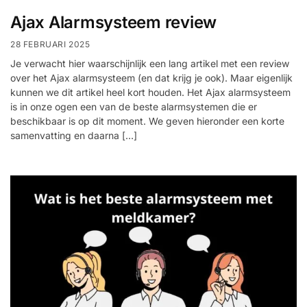
installatie
Ajax Alarmsysteem review
28 FEBRUARI 2025
Alarmsystemen
Je verwacht hier waarschijnlijk een lang artikel met een review
over het Ajax alarmsysteem (en dat krijg je ook). Maar eigenlijk
Account
Contact
Help
Wagen
Camera's
kunnen we dit artikel heel kort houden. Het Ajax alarmsysteem
&
is in onze ogen een van de beste alarmsystemen die er
Intercom
beschikbaar is op dit moment. We geven hieronder een korte
samenvatting en daarna […]
Branddetectie
Inbraakbeveiliging
Merken
Outlet
SALE