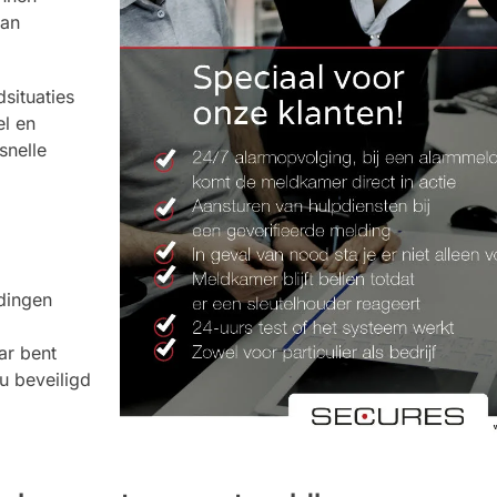
van
situaties
el en
snelle
ldingen
ar bent
u beveiligd