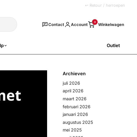
+31 (0)251 77 00 20
↩ Retour / herroepen
Zoeken
0
Contact
Account
lp
Outlet
SALE
Archieven
juli 2026
april 2026
maart 2026
februari 2026
januari 2026
augustus 2025
mei 2025