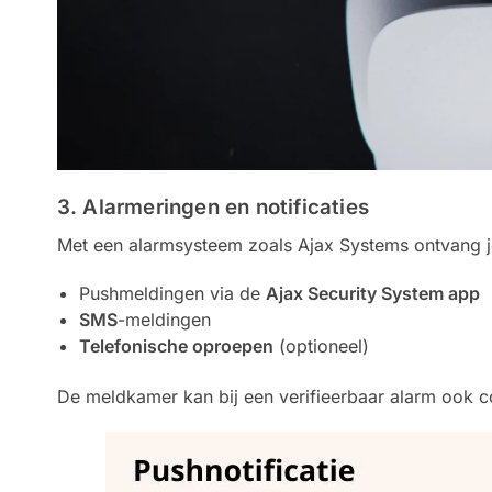
3. Alarmeringen en notificaties
Bekijk hier 
Met een alarmsysteem zoals Ajax Systems ontvang j
en CO-
Pushmeldingen via de
Ajax Security System app
SMS
-meldingen
Telefonische oproepen
(optioneel)
En voel je altijd veil
De meldkamer kan bij een verifieerbaar alarm ook c
Bekijk Ajax b