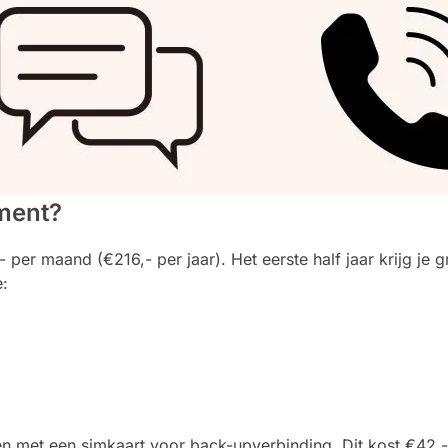
ment?
er maand (€216,- per jaar). Het eerste half jaar krijg je g
e:
n met een simkaart voor back-upverbinding. Dit kost €42,-