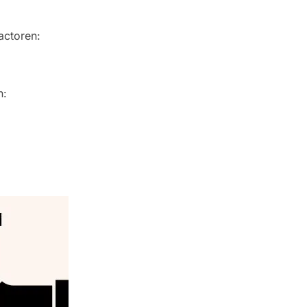
actoren:
n: