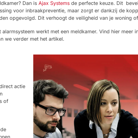
eldkamer? Dan is
Ajax Systems
de perfecte keuze. Dit beve
ssing voor inbraakpreventie, maar zorgt er dankzij de kop
n opgevolgd. Dit verhoogt de veiligheid van je woning of
e het alarmsysteem werkt met een meldkamer. Vind hier meer i
n we verder met het artikel.
irect actie
an
s of
 de
unnen