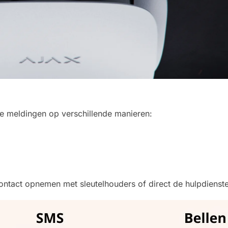
de Ajax rook-
e meldingen op verschillende manieren:
melders
ig in je eigen huis.
ontact opnemen met sleutelhouders of direct de hulpdienste
randdetectie