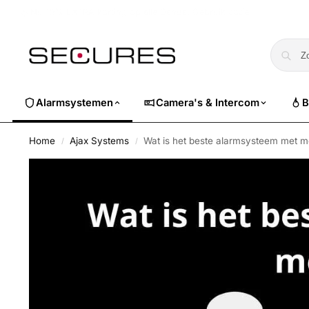
🏷️ Nu 10% EXTRA korting op alle Dahua. Gebruik code
dahuasuper
Alarmsystemen
Camera's & Intercom
B
Home
Ajax Systems
Wat is het beste alarmsysteem met 
/
/