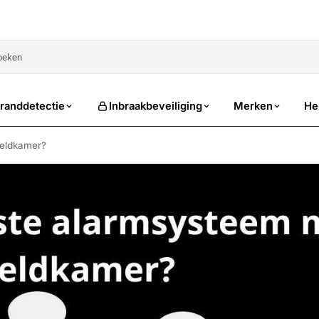
sale
randdetectie
Inbraakbeveiliging
Merken
He
meldkamer?