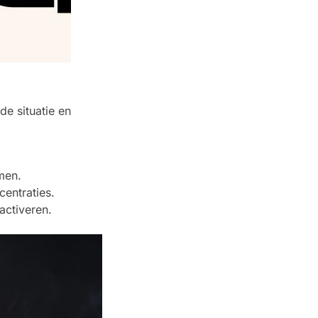
e situatie en
men.
entraties.
activeren.