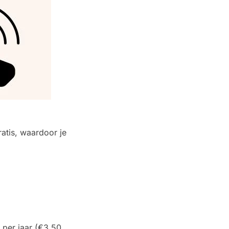
ratis, waardoor je
 per jaar (€3,50