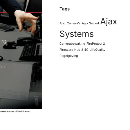
Tags
Ajax
Ajax Camera's
Ajax Socket
Systems
Camerabewaking
FireProtect 2
Firmware
Hub 2 4G
LifeQuality
Regelgeving