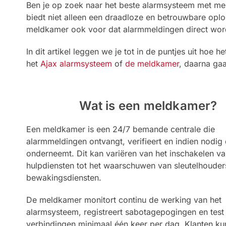
Ben je op zoek naar het beste alarmsysteem met m
biedt niet alleen een draadloze en betrouwbare oplo
meldkamer ook voor dat alarmmeldingen direct worde
In dit artikel leggen we je tot in de puntjes uit ho
het
Ajax alarmsysteem
of
de meldkamer
, daarna gaa
Wat is een meldkamer?
Een meldkamer is een 24/7 bemande centrale die
alarmmeldingen ontvangt, verifieert en indien nodig d
onderneemt. Dit kan variëren van het inschakelen v
hulpdiensten tot het waarschuwen van sleutelhouder
bewakingsdiensten.
De meldkamer monitort continu de werking van het
alarmsysteem, registreert sabotagepogingen en test
verbindingen minimaal één keer per dag. Klanten k