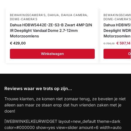
BEWAKINGSCAMERA'S
,
DAHUA
,
DAHUA CAMERA
,
BEWAKINGSCAME
DOME-CAMERA’S
DOME-CAMERA’S
Dahua HDBW5442E-ZE-S3-B Zwart 4MP D/N
Dahua HDBW55
IR Deeplight Vandaal Dome 2.7-12mm
Deeplight WD
Motorzoomlens
Motorzoomlen
€
429,00
€
597,14
€
796,18
Winkelwagen
O
Reviews waar we trots op zijn…
Trouwe klanten, ze komen niet zomaar terug, ze bevelen je niet
alleen aan maar ze staan erop dat hun vrienden zaken met je
doen!
[WEBWINKELKEURWIDGET layout=new_default theme=dark
color=#000000 show=yes view=slider amount=6 width=auto