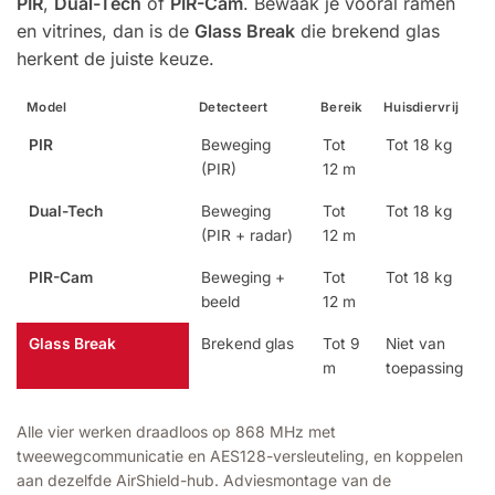
PIR
,
Dual-Tech
of
PIR-Cam
. Bewaak je vooral ramen
en vitrines, dan is de
Glass Break
die brekend glas
herkent de juiste keuze.
Model
Detecteert
Bereik
Huisdiervrij
B
PIR
Beweging
Tot
Tot 18 kg
(PIR)
12 m
Dual-Tech
Beweging
Tot
Tot 18 kg
(PIR + radar)
12 m
PIR-Cam
Beweging +
Tot
Tot 18 kg
beeld
12 m
Glass Break
Brekend glas
Tot 9
Niet van
m
toepassing
Alle vier werken draadloos op 868 MHz met
tweewegcommunicatie en AES128-versleuteling, en koppelen
aan dezelfde AirShield-hub. Adviesmontage van de