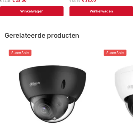
€
38,00
€
38,00
€
54,45
€
54,45
Winkelwagen
Winkelwagen
Gerelateerde producten
SuperSale
SuperSale