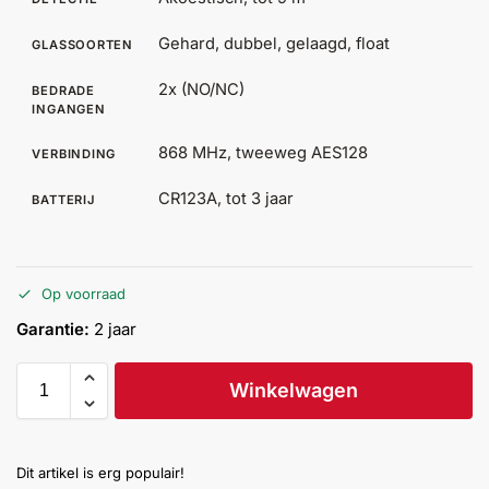
Help &
Gehard, dubbel, gelaagd, float
service
GLASSOORTEN
2x (NO/NC)
BEDRADE
INGANGEN
868 MHz, tweeweg AES128
VERBINDING
CR123A, tot 3 jaar
BATTERIJ
Op voorraad
Garantie:
2 jaar
Winkelwagen
Dit artikel is erg populair!