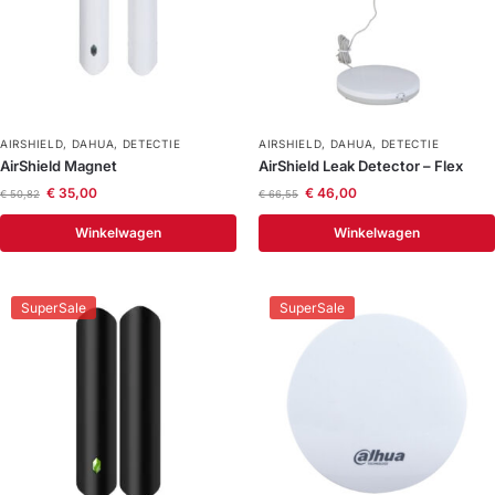
AIRSHIELD
,
DAHUA
,
DETECTIE
AIRSHIELD
,
DAHUA
,
DETECTIE
AirShield Magnet
AirShield Leak Detector – Flex
€
35,00
€
46,00
€
50,82
€
66,55
Winkelwagen
Winkelwagen
SuperSale
SuperSale