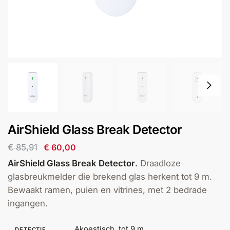
installatie
Alarmsystemen
Account
Contact
Help
Wagen
Camera's
&
Intercom
Branddetectie
AirShield Glass Break Detector
€
85,91
€
60,00
Inbraakbeveiliging
AirShield Glass Break Detector
.
Draadloze
glasbreukmelder die brekend glas herkent tot 9 m.
Merken
Bewaakt ramen, puien en vitrines, met 2 bedrade
ingangen.
Outlet
SALE
Akoestisch, tot 9 m
DETECTIE