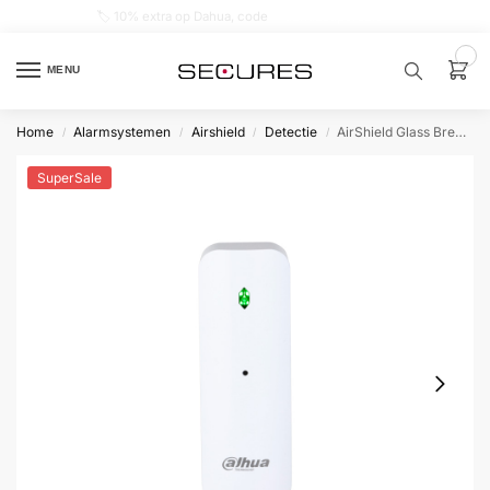
🏷️ 10% extra op Dahua, code
dahuasupersale
0
MENU
Home
Alarmsystemen
Airshield
Detectie
AirShield Glass Break Detector
/
/
/
/
Zoek een
product…
SuperSale
P
O
P
U
L
A
I
R
Alarm
samenstellen
Alarm
met