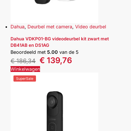
Dahua
,
Deurbel met camera
,
Video deurbel
Dahua VDKP01-BG videodeurbel kit zwart met
DB41AB en DS1AG
Beoordeeld met
5.00
van de 5
€
139,76
€
186,34
Winkelwagen
SuperSale