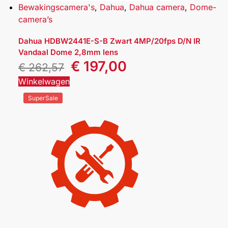
Bewakingscamera's
,
Dahua
,
Dahua camera
,
Dome-
camera’s
Dahua HDBW2441E-S-B Zwart 4MP/20fps D/N IR
Vandaal Dome 2,8mm lens
€
197,00
€
262,57
Winkelwagen
SuperSale