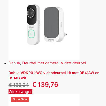
Dahua
,
Deurbel met camera
,
Video deurbel
Dahua VDKP01-WG videodeurbel kit met DB41AW en
DS1AG wit
€
139,76
€
186,34
Winkelwagen
SuperSale