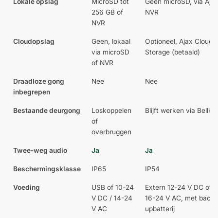
Lokale opslag
MicroSD tot
Geen microSD, via Aja
256 GB of
NVR
NVR
Cloudopslag
Geen, lokaal
Optioneel, Ajax Cloud
via microSD
Storage (betaald)
of NVR
Draadloze gong
Nee
Nee
inbegrepen
Bestaande deurgong
Loskoppelen
Blijft werken via Bellkit
of
overbruggen
Twee-weg audio
Ja
Ja
Beschermingsklasse
IP65
IP54
Voeding
USB of 10-24
Extern 12-24 V DC of
V DC / 14-24
16-24 V AC, met back-
V AC
upbatterij