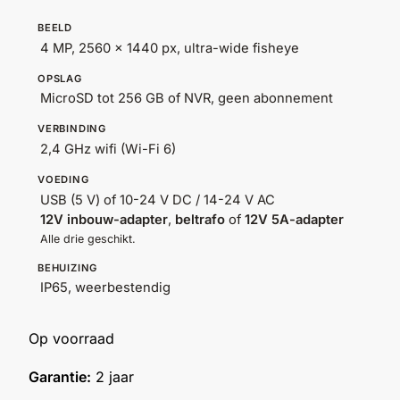
BEELD
Outlet
SALE
4 MP, 2560 x 1440 px, ultra-wide fisheye
OPSLAG
Help &
MicroSD tot 256 GB of NVR, geen abonnement
service
VERBINDING
2,4 GHz wifi (Wi-Fi 6)
VOEDING
USB (5 V) of 10-24 V DC / 14-24 V AC
12V inbouw-adapter
,
beltrafo
of
12V 5A-adapter
Alle drie geschikt.
BEHUIZING
IP65, weerbestendig
Op voorraad
Garantie:
2 jaar