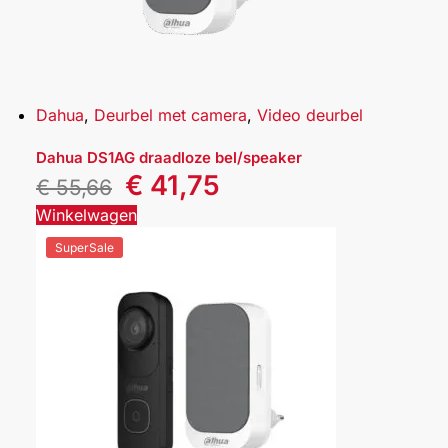
Dahua
,
Deurbel met camera
,
Video deurbel
Dahua DS1AG draadloze bel/speaker
€
41,75
€
55,66
Winkelwagen
SuperSale