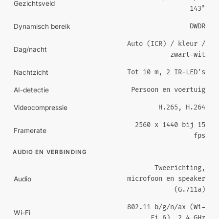
Gezichtsveld
143°
DWDR
Dynamisch bereik
Auto (ICR) / kleur /
Dag/nacht
zwart-wit
Tot 10 m, 2 IR-LED’s
Nachtzicht
Persoon en voertuig
AI-detectie
H.265, H.264
Videocompressie
2560 x 1440 bij 15
Framerate
fps
AUDIO EN VERBINDING
Tweerichting,
microfoon en speaker
Audio
(G.711a)
802.11 b/g/n/ax (Wi-
Wi-Fi
Fi 6), 2,4 GHz