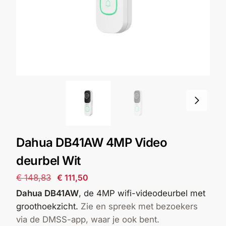
Alarm
met
installatie
Alarmsystemen
Account
Contact
Help
Wagen
Camera's
&
Intercom
Dahua DB41AW 4MP Video
Branddetectie
deurbel Wit
€
148,83
€
111,50
Inbraakbeveiliging
Dahua DB41AW
, de 4MP wifi-videodeurbel met
groothoekzicht.
Zie en spreek met bezoekers
Merken
via de DMSS-app, waar je ook bent.