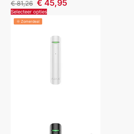
€
45,95
€
81,26
Selecteer opties
🌞 Zomerdeal