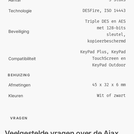
Aantal
DESFire, ISO 14443
Technologie
Triple DES en AES
met 128-bits
Beveiliging
sleutel,
kopieerbeschermd
KeyPad Plus, KeyPad
TouchScreen en
Compatibiliteit
KeyPad Outdoor
BEHUIZING
45 x 32 x 6 mm
Afmetingen
Wit of zwart
Kleuren
VRAGEN
Veelgestelde vragen over de Ajax