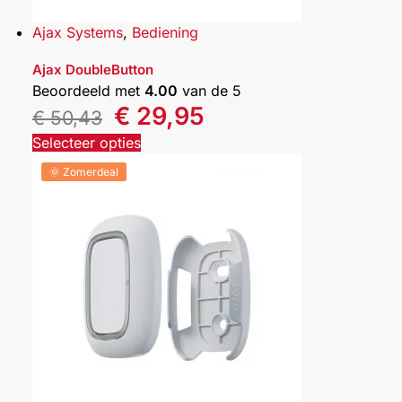
Ajax Systems
,
Bediening
Ajax DoubleButton
Beoordeeld met
4.00
van de 5
€
29,95
€
50,43
Selecteer opties
🌞 Zomerdeal