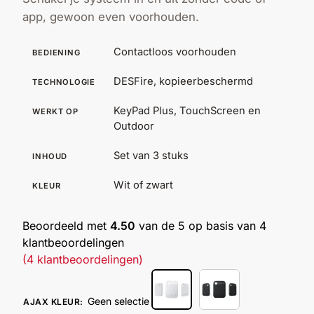
app, gewoon even voorhouden.
Outlet
SALE
Contactloos voorhouden
BEDIENING
Help &
service
DESFire, kopieerbeschermd
TECHNOLOGIE
KeyPad Plus, TouchScreen en
WERKT OP
Outdoor
Set van 3 stuks
INHOUD
Wit of zwart
KLEUR
Beoordeeld met
4.50
van de 5 op basis van
4
klantbeoordelingen
(
4
klantbeoordelingen)
Geen selectie
AJAX KLEUR
: