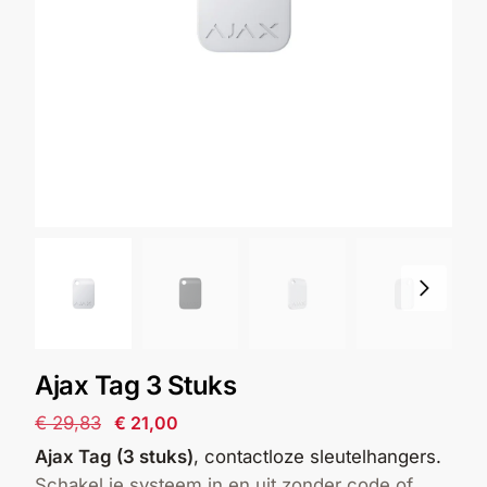
Alarm
met
installatie
Alarmsystemen
Account
Contact
Help
Wagen
Camera's
&
Intercom
Branddetectie
Ajax Tag 3 Stuks
Inbraakbeveiliging
€
29,83
€
21,00
Ajax Tag (3 stuks)
, contactloze sleutelhangers.
Merken
Schakel je systeem in en uit zonder code of