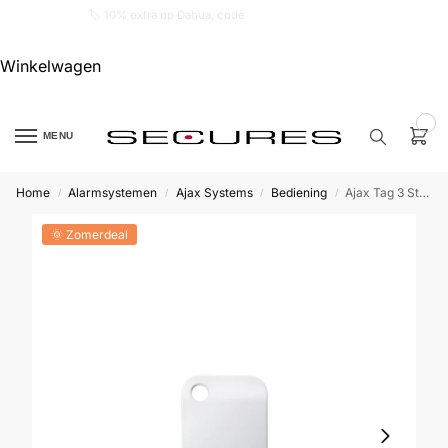
🏷️ 10% extra op Dahua, code
dahuasupersale
Winkelwagen
0
MENU
Home
Alarmsystemen
Ajax Systems
Bediening
Ajax Tag 3 Stuks
/
/
/
/
Zoek een
product…
🌞 Zomerdeal
P
O
P
U
L
A
I
R
Alarm
samenstellen