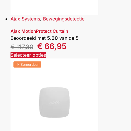
Ajax Systems
,
Bewegingsdetectie
Ajax MotionProtect Curtain
Beoordeeld met
5.00
van de 5
€
66,95
€
117,30
Selecteer opties
🌞 Zomerdeal