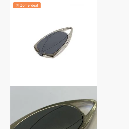
🌞 Zomerdeal