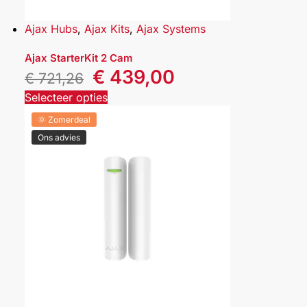
Ajax Hubs
,
Ajax Kits
,
Ajax Systems
Ajax StarterKit 2 Cam
€
439,00
€
721,26
Selecteer opties
🌞 Zomerdeal
Ons advies