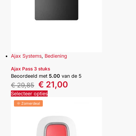
Ajax Systems
,
Bediening
Ajax Pass 3 stuks
Beoordeeld met
5.00
van de 5
€
21,00
€
29,85
Selecteer opties
🌞 Zomerdeal