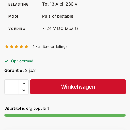
Tot 13 A bij 230 V
BELASTING
Help &
service
Puls of bistabiel
MODI
7-24 V DC (apart)
VOEDING
(
1
klantbeoordeling)
Op voorraad
Garantie:
2 jaar
Winkelwagen
Dit artikel is erg populair!