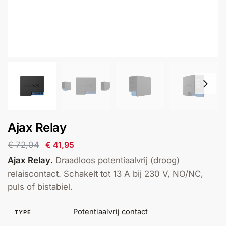
installatie
Alarmsystemen
Account
Contact
Help
Wagen
Camera's
&
Intercom
Branddetectie
Ajax Relay
€
72,04
€
41,95
Inbraakbeveiliging
Ajax Relay
.
Draadloos potentiaalvrij (droog)
relaiscontact. Schakelt tot 13 A bij 230 V, NO/NC,
Merken
puls of bistabiel.
Outlet
SALE
Potentiaalvrij contact
TYPE