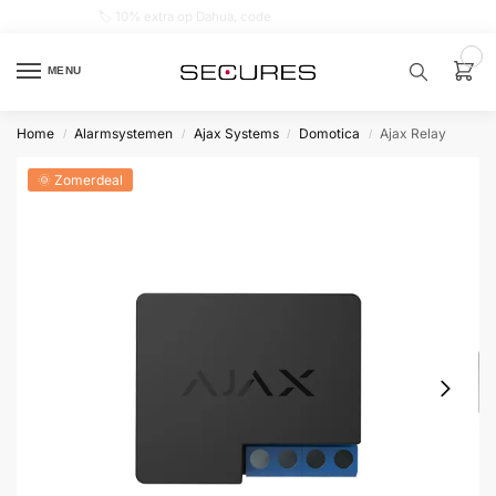
🏷️ 10% extra op Dahua, code
dahuasupersale
0
MENU
Home
Alarmsystemen
Ajax Systems
Domotica
Ajax Relay
/
/
/
/
Zoek een
product…
🌞 Zomerdeal
P
O
P
U
L
A
I
R
Alarm
samenstellen
Alarm
met