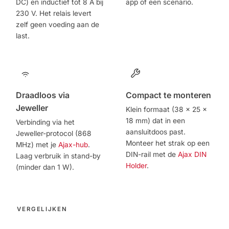
DC) en inductief tot 8 A bij
app of een scenario.
230 V. Het relais levert
zelf geen voeding aan de
last.
Draadloos via
Compact te monteren
Jeweller
Klein formaat (38 x 25 x
18 mm) dat in een
Verbinding via het
aansluitdoos past.
Jeweller-protocol (868
Monteer het strak op een
MHz) met je
Ajax-hub
.
DIN-rail met de
Ajax DIN
Laag verbruik in stand-by
Holder
.
(minder dan 1 W).
VERGELIJKEN