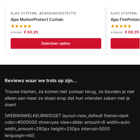
AJAX SYSTEMS
,
BEWEGINGSDETECTIE
AJAX SYSTEMS
,
Ajax MotionProtect Curtain
Ajax FireProtec
€
66,95
€
69,95
€
117,30
€
120,37
Selecteer opties
Reviews waar we trots op zijn…
Trouwe klanten, ze komen niet zomaar terug, ze bevelen je niet
alleen aan maar ze staan erop dat hun vrienden zaken met je
doen!
[WEBWINKELKEURWIDGET layout=new_default theme=dark
color=#000000 show=yes view=slider amount=6 width=auto
width_amount=280px height=250px interval=5000
language=nld]