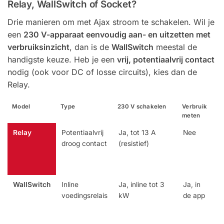
Relay, WallSwitch of Socket?
Drie manieren om met Ajax stroom te schakelen. Wil je
een
230 V-apparaat eenvoudig aan- en uitzetten met
verbruiksinzicht
, dan is de
WallSwitch
meestal de
handigste keuze. Heb je een
vrij, potentiaalvrij contact
nodig (ook voor DC of losse circuits), kies dan de
Relay.
Model
Type
230 V schakelen
Verbruik
V
meten
Relay
Potentiaalvrij
Ja, tot 13 A
Nee
droog contact
(resistief)
WallSwitch
Inline
Ja, inline tot 3
Ja, in
voedingsrelais
kW
de app
V