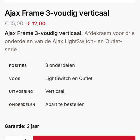
installatie
Ajax Frame 3-voudig verticaal
Alarmsystemen
€
15,00
€
12,00
Ajax Frame 3-voudig verticaal
.
Afdekraam voor drie
Account
Contact
Help
Wagen
Camera's
onderdelen van de Ajax LightSwitch- en Outlet-
&
serie.
Intercom
3 onderdelen
POSITIES
Branddetectie
LightSwitch en Outlet
VOOR
Inbraakbeveiliging
Verticaal
UITVOERING
Apart te bestellen
ONDERDELEN
Merken
Garantie:
2 jaar
Outlet
SALE