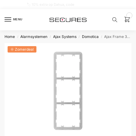
🏷️ 10% extra op Dahua, code
dahuasupersale
0
MENU
Home
Alarmsystemen
Ajax Systems
Domotica
Ajax Frame 3-voudig verticaal
/
/
/
/
Zoek een
product…
🌞 Zomerdeal
P
O
P
U
L
A
I
R
Alarm
samenstellen
Alarm
met