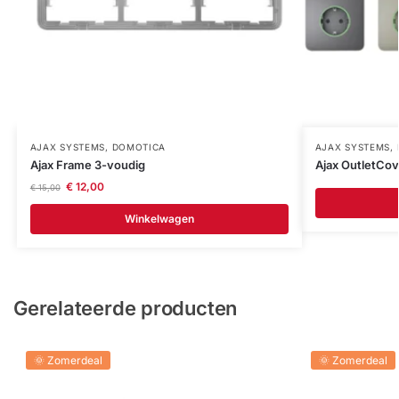
AJAX SYSTEMS
,
DOMOTICA
AJAX SYSTEMS
,
Ajax Frame 3-voudig
Ajax OutletCov
€
12,00
€
15,00
Winkelwagen
Gerelateerde producten
🌞 Zomerdeal
🌞 Zomerdeal