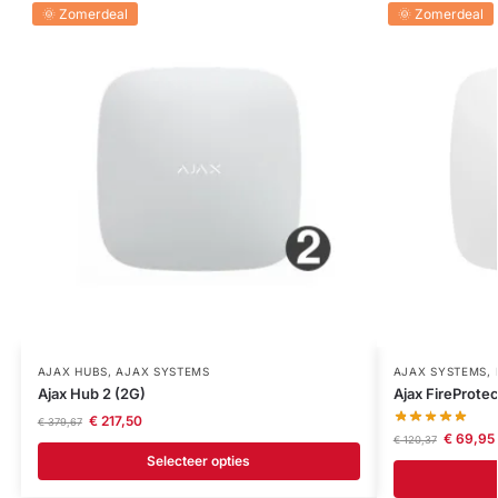
🌞 Zomerdeal
🌞 Zomerdeal
AJAX HUBS
,
AJAX SYSTEMS
AJAX SYSTEMS
,
Ajax Hub 2 (2G)
Ajax FireProtec
€
217,50
€
379,67
€
69,95
€
120,37
Selecteer opties