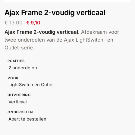
installatie
Ajax Frame 2-voudig verticaal
Alarmsystemen
€
13,00
€
9,10
Ajax Frame 2-voudig verticaal
.
Afdekraam voor
Account
Contact
Help
Wagen
Camera's
twee onderdelen van de Ajax LightSwitch- en
&
Outlet-serie.
Intercom
POSITIES
2 onderdelen
Branddetectie
VOOR
LightSwitch en Outlet
Inbraakbeveiliging
UITVOERING
Verticaal
Merken
ONDERDELEN
Apart te bestellen
Outlet
SALE