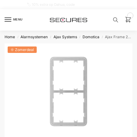
🏷️ 10% extra op Dahua, code
dahuasupersale
0
MENU
Home
Alarmsystemen
Ajax Systems
Domotica
Ajax Frame 2-voudig verticaal
/
/
/
/
Zoek een
product…
🌞 Zomerdeal
P
O
P
U
L
A
I
R
Alarm
samenstellen
Alarm
met