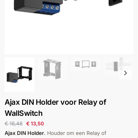
installatie
Alarmsystemen
Account
Contact
Help
Wagen
Camera's
&
Intercom
Branddetectie
Inbraakbeveiliging
Ajax DIN Holder voor Relay of
Merken
WallSwitch
€
16,48
€
13,50
Outlet
SALE
Ajax DIN Holder
.
Houder om een Relay of