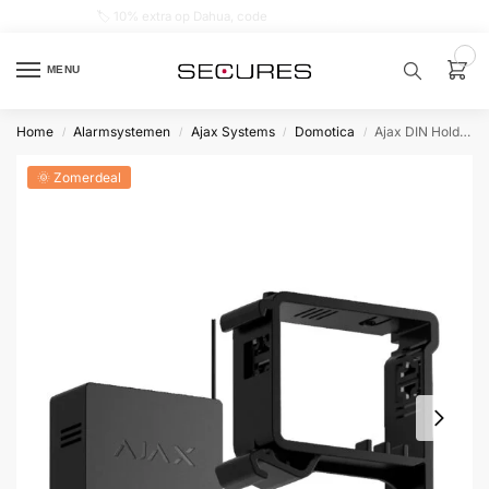
🏷️ 10% extra op Dahua, code
dahuasupersale
0
MENU
Home
Alarmsystemen
Ajax Systems
Domotica
Ajax DIN Holder voor Relay of WallSwitch
/
/
/
/
Zoek een
product…
🌞 Zomerdeal
P
O
P
U
L
A
I
R
Alarm
samenstellen
Alarm
met