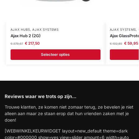
AJAX HUBS
,
AJAX SYSTEMS
AJAX SYSTEMS
,
Ajax Hub 2 (2G)
Ajax GlassProt
€
217,50
€
59,95
€
379,67
€
102,85
Selecteer opties
Reviews waar we trots op zijn…
Trouwe klanten, ze komen niet zomaar terug, ze bevelen je niet
alleen aan maar ze staan erop dat hun vrienden zaken met je
doen!
[WEBWINKELKEURWIDGET layout=new_default theme=dark
color=#000000 show=yes view=slider amount=6 width=auto