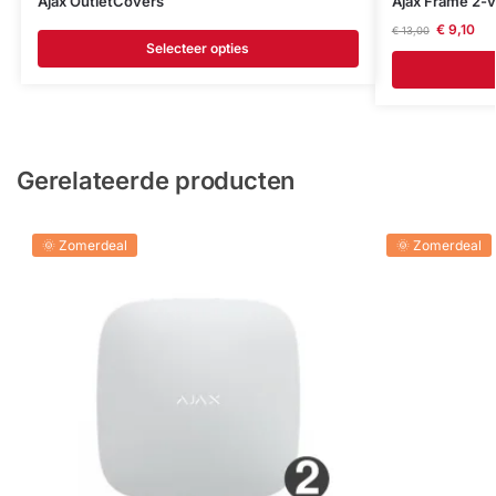
Ajax OutletCovers
Ajax Frame 2-
€
9,10
€
13,00
Selecteer opties
Gerelateerde producten
🌞 Zomerdeal
🌞 Zomerdeal