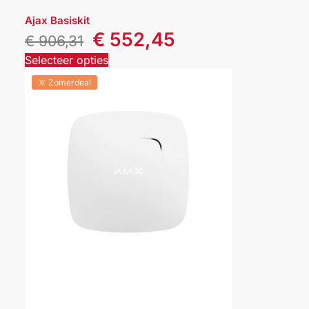
Ajax Basiskit
€
552,45
€
906,31
Selecteer opties
🌞 Zomerdeal