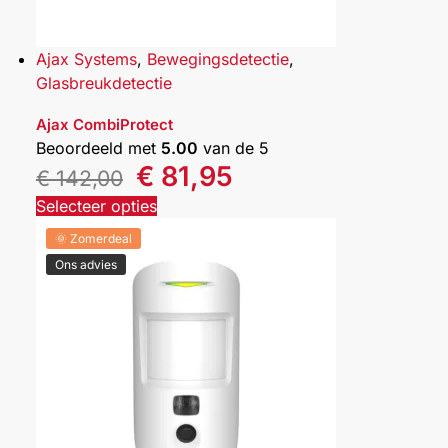
Ajax Systems
,
Bewegingsdetectie
,
Glasbreukdetectie
Ajax CombiProtect
Beoordeeld met
5.00
van de 5
€
81,95
€
142,00
Selecteer opties
🌞 Zomerdeal
Ons advies