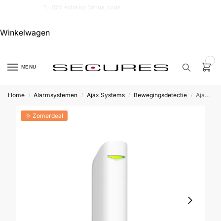
🏷️ 10% extra op Dahua, code
dahuasupersale
Winkelwagen
0
MENU
Home
Alarmsystemen
Ajax Systems
Bewegingsdetectie
Ajax MotionProtect Curtain
/
/
/
/
Zoek een
product…
🌞 Zomerdeal
P
O
P
U
L
A
I
R
Alarm
samenstellen