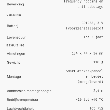
Frequency hopping en
Beveiliging
anti-sabotage
VOEDING
CR123A, 3 V
Batterij
(voorgeïnstalleerd)
Tot 3 jaar
Levensduur
BEHUIZING
134 x 44 x 34 mm
Afmetingen
118 g
Gewicht
SmartBracket-paneel
en beugel
Montage
(meegeleverd)
2,4 m
Aanbevolen montagehoogte
-10 tot +40 °C
Bedrijfstemperatuur
Tot 75%
Luchtvochtigheid