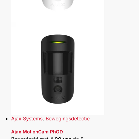
Ajax Systems
,
Bewegingsdetectie
Ajax MotionCam PhOD
Beoordeeld met
4.00
van de 5