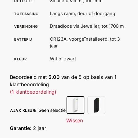
Smalle beam 6°, tot 15 m
DETECTIE
Outlet
SALE
Langs raam, deur of doorgang
TOEPASSING
Draadloos via Jeweller, tot 1700 m
VERBINDING
Help &
service
CR123A, voorgeïnstalleerd, tot 3
BATTERIJ
jaar
Wit of zwart
KLEUR
Beoordeeld met
5.00
van de 5 op basis van
1
klantbeoordeling
(
1
klantbeoordeling)
Geen selectie
AJAX KLEUR
:
Wissen
Garantie:
2 jaar