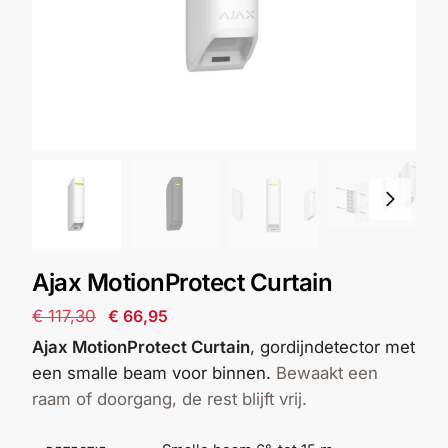
Alarm
met
installatie
Alarmsystemen
Account
Contact
Help
Wagen
Camera's
&
Intercom
Ajax MotionProtect Curtain
Branddetectie
€
117,30
€
66,95
Ajax MotionProtect Curtain
, gordijndetector met
Inbraakbeveiliging
een smalle beam voor binnen.
Bewaakt een
raam of doorgang, de rest blijft vrij.
Merken