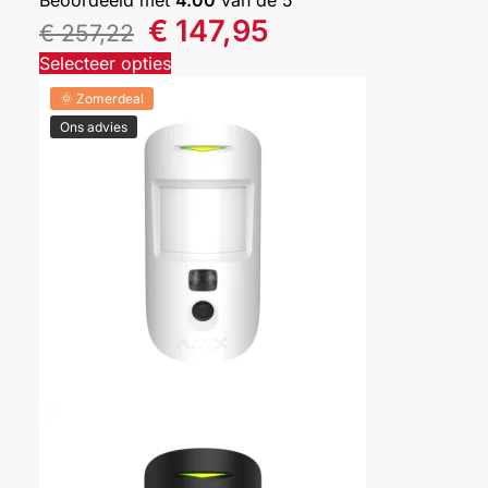
€
147,95
€
257,22
Selecteer opties
🌞 Zomerdeal
Ons advies