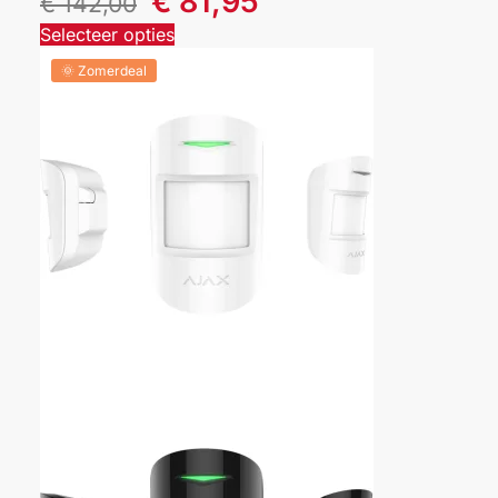
€
81,95
€
142,00
Selecteer opties
🌞 Zomerdeal