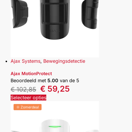
Ajax Systems
,
Bewegingsdetectie
Ajax MotionProtect
Beoordeeld met
5.00
van de 5
€
59,25
€
102,85
Selecteer opties
🌞 Zomerdeal