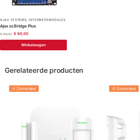
AJAX SYSTEMS
,
INTEGRATIEMODULES
Ajax ocBridge Plus
€
90,00
€
114,22
Winkelwagen
Gerelateerde producten
🌞 Zomerdeal
🌞 Zomerdeal