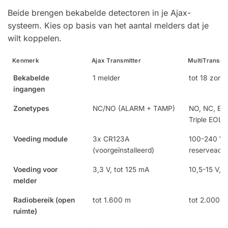
Beide brengen bekabelde detectoren in je Ajax-
systeem. Kies op basis van het aantal melders dat je
wilt koppelen.
Kenmerk
Ajax Transmitter
MultiTransmi
Bekabelde
1 melder
tot 18 zone
ingangen
Zonetypes
NC/NO (ALARM + TAMP)
NO, NC, EO
Triple EOL
Voeding module
3x CR123A
100-240 V 
(voorgeïnstalleerd)
reserveacc
Voeding voor
3,3 V, tot 125 mA
10,5-15 V, t
melder
Radiobereik (open
tot 1.600 m
tot 2.000 m
ruimte)