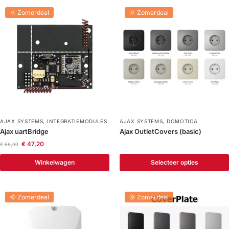
🌞 Zomerdeal
🌞 Zomerdeal
AJAX SYSTEMS
,
INTEGRATIEMODULES
AJAX SYSTEMS
,
DOMOTICA
Ajax uartBridge
Ajax OutletCovers (basic)
€
47,20
€
59,00
Winkelwagen
Selecteer opties
🌞 Zomerdeal
🌞 Zomerdeal