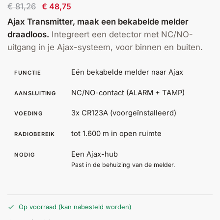
installatie
€
81,26
€
48,75
Ajax Transmitter, maak een bekabelde melder
draadloos.
Integreert een detector met NC/NO-
Alarmsystemen
uitgang in je Ajax-systeem, voor binnen en buiten.
Account
Contact
Help
Wagen
Camera's
Eén bekabelde melder naar Ajax
FUNCTIE
&
Intercom
NC/NO-contact (ALARM + TAMP)
AANSLUITING
Branddetectie
3x CR123A (voorgeïnstalleerd)
VOEDING
tot 1.600 m in open ruimte
RADIOBEREIK
Inbraakbeveiliging
Een Ajax-hub
NODIG
Past in de behuizing van de melder.
Merken
Outlet
SALE
Op voorraad (kan nabesteld worden)