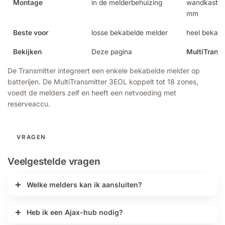
Montage
in de melderbehuizing
wandkast 1
mm
Beste voor
losse bekabelde melder
heel bekabe
Bekijken
Deze pagina
MultiTrans
De Transmitter integreert een enkele bekabelde melder op
batterijen. De MultiTransmitter 3EOL koppelt tot 18 zones,
voedt de melders zelf en heeft een netvoeding met
reserveaccu.
VRAGEN
Veelgestelde vragen
Welke melders kan ik aansluiten?
Heb ik een Ajax-hub nodig?