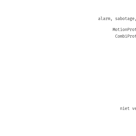
alarm, sabotage
MotionPro
CombiPro
niet v