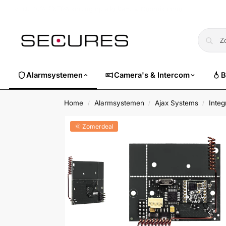
🏷️ Nu 10% EXTRA korting op alle Dahua. Gebruik code
dahuasuper
Alarmsystemen
Camera's & Intercom
B
Home
Alarmsystemen
Ajax Systems
Integ
/
/
/
🌞 Zomerdeal