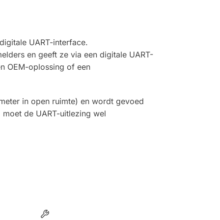
igitale UART-interface.
elders en geeft ze via een digitale UART-
een OEM-oplossing of een
 meter in open ruimte) en wordt gevoed
m moet de UART-uitlezing wel