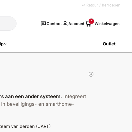
+31 (0)251 77 00 20
↩ Retour / herroepen
Zoeken
0
Contact
Account
lp
Outlet
SALE
rs aan een ander systeem.
Integreert
 in beveiligings- en smarthome-
steem van derden (UART)