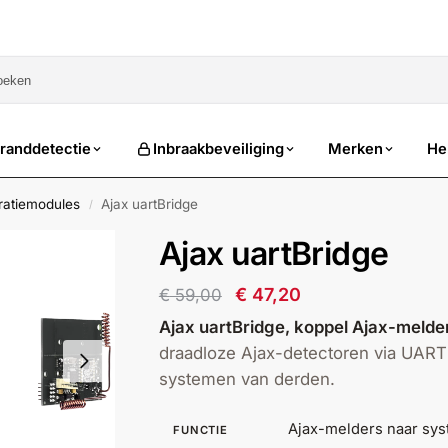
sale
randdetectie
Inbraakbeveiliging
Merken
He
ratiemodules
Ajax uartBridge
/
Ajax uartBridge
€
47,20
€
59,00
Ajax uartBridge, koppel Ajax-melde
draadloze Ajax-detectoren via UART
systemen van derden.
Ajax-melders naar sy
FUNCTIE