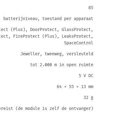
85
, batterijniveau, toestand per apparaat
tect (Plus), DoorProtect, GlassProtect,
tect, FireProtect (Plus), LeaksProtect,
SpaceControl
Jeweller, tweeweg, versleuteld
tot 2.000 m in open ruimte
5 V DC
64 × 55 × 13 mm
32 g
ereist (de module is zelf de ontvanger)