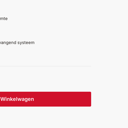
imte
tvangend systeem
Winkelwagen