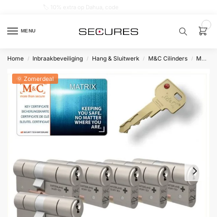
🏷️ 10% extra op Dahua, code
dahuasupersale
0
MENU
Home
Inbraakbeveiliging
Hang & Sluitwerk
M&C Cilinders
Matrix
/
/
/
/
Zoek een
product…
🌞 Zomerdeal
P
O
P
U
L
A
I
R
Alarm
samenstellen
Alarm
met