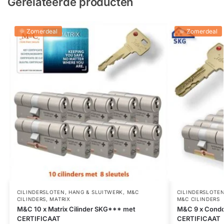
Gerelateerde producten
🌞 Zomerdeal
🌞 Zomerdeal
CILINDERSLOTEN
,
HANG & SLUITWERK
,
M&C
CILINDERSLOTE
CILINDERS
,
MATRIX
M&C CILINDERS
M&C 10 x Matrix Cilinder SKG*** met
M&C 9 x Condo
CERTIFICAAT
CERTIFICAAT