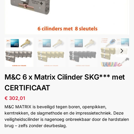
installatie
Alarmsystemen
Account
Contact
Help
Wagen
Camera's
&
Intercom
Branddetectie
M&C 6 x Matrix Cilinder SKG*** met
CERTIFICAAT
Inbraakbeveiliging
€
302,01
Merken
M&C MATRIX is beveiligd tegen boren, openpikken,
kerntrekken, de slagmethode en de impressietechniek. Deze
veiligheidscilinder is nagenoeg onbreekbaar door de hardstalen
Outlet
SALE
brug – zelfs zonder deurbeslag.