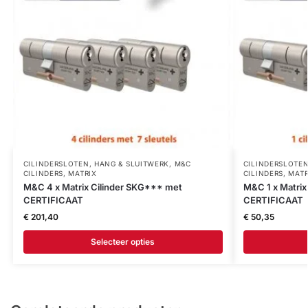
CILINDERSLOTEN
,
HANG & SLUITWERK
,
M&C
CILINDERSLOTE
CILINDERS
,
MATRIX
CILINDERS
,
MATR
M&C 4 x Matrix Cilinder SKG*** met
M&C 1 x Matrix
CERTIFICAAT
CERTIFICAAT
€
201,40
€
50,35
Selecteer opties