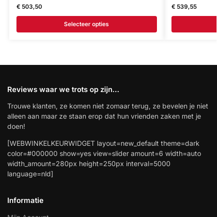
€
503,50
€
539,55
Selecteer opties
Reviews waar we trots op zijn…
Trouwe klanten, ze komen niet zomaar terug, ze bevelen je niet
alleen aan maar ze staan erop dat hun vrienden zaken met je
doen!
[WEBWINKELKEURWIDGET layout=new_default theme=dark
color=#000000 show=yes view=slider amount=6 width=auto
width_amount=280px height=250px interval=5000
language=nld]
Informatie