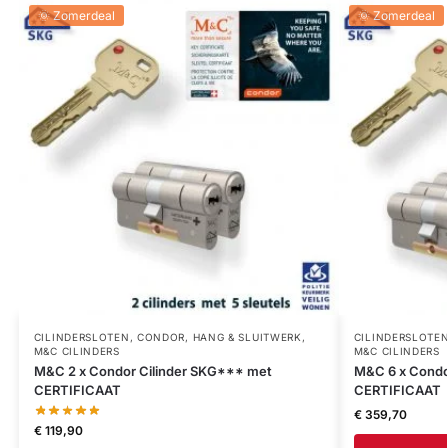
🌞 Zomerdeal
🌞 Zomerdeal
CILINDERSLOTEN
,
CONDOR
,
HANG & SLUITWERK
,
CILINDERSLOTE
M&C CILINDERS
M&C CILINDERS
M&C 2 x Condor Cilinder SKG*** met
M&C 6 x Condo
CERTIFICAAT
CERTIFICAAT
€
359,70
€
119,90