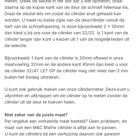
meten. Steek de sleutel in het slot dat u wilt opmeten, draai
daarna op de kopse kant van de deur de schroef helemaal los.
Draai de sleutel iets om zodat de cilinder eruit gehaald kan
worden. U meet nu beide zijde van de deurcilinder vanuit de
hart van de schroefopening. Is deze bijvoorbeeld 2 x 30mm
dan kiest u bij ons voor de cilinder van 32/32. Is 1 kant van de
cilinder langer dan kunt u kiezen uit 1 van de mogelijkheden uit
de selectie.
Bijvoorbeeld: 1 kant van de cilinder is 30mm oftewel in onze
maatvoering 32mm en de andere kant 45mm dan kiest u voor
de cilinder 32/47. LET OP de cilinder mag niet meer dan 3 mm
buiten het beslag uitsteken.
U kunt ook gebruik maken van onze cilindermeter. Deze kunt u
uitprinten en uitknippen om de cilinder op te meten zonder de
cilinder uit de deur te hoeven halen.
Niet zeker van de juiste maat?
Per ongeluk een verkeerde maat besteld? Geen probleem, de
maat van een M&C Matrix cilinder is altijd aan te passen.
U kunt de cilinders bij een verhuizing daarom ook gewoon