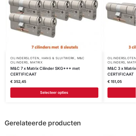
CILINDERSLOTEN
,
HANG & SLUITWERK
,
M&C
CILINDERSLOTE
CILINDERS
,
MATRIX
CILINDERS
,
MATR
M&C 7 x Matrix Cilinder SKG*** met
M&C 3 x Matri
CERTIFICAAT
CERTIFICAAT
€
352,45
€
151,05
Selecteer opties
Gerelateerde producten