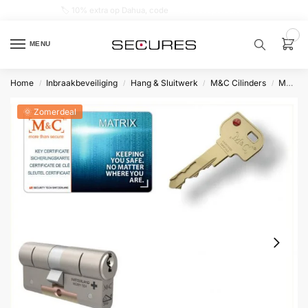
🏷️ 10% extra op Dahua, code
dahuasupersale
0
MENU
Home
Inbraakbeveiliging
Hang & Sluitwerk
M&C Cilinders
Matrix
/
/
/
/
Zoek een
product…
🌞 Zomerdeal
P
O
P
U
L
A
I
R
Alarm
samenstellen
Alarm
met