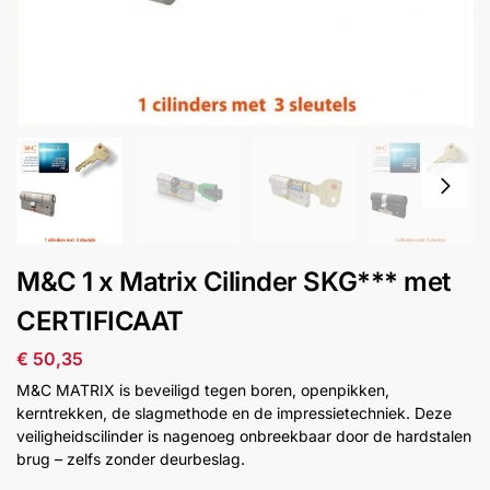
installatie
Alarmsystemen
Account
Contact
Help
Wagen
Camera's
&
Intercom
Branddetectie
M&C 1 x Matrix Cilinder SKG*** met
CERTIFICAAT
Inbraakbeveiliging
€
50,35
Merken
M&C MATRIX is beveiligd tegen boren, openpikken,
kerntrekken, de slagmethode en de impressietechniek. Deze
veiligheidscilinder is nagenoeg onbreekbaar door de hardstalen
Outlet
SALE
brug – zelfs zonder deurbeslag.