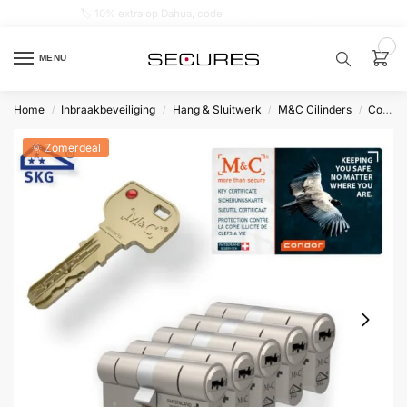
🏷️ 10% extra op Dahua, code
dahuasupersale
0
MENU
Home
Inbraakbeveiliging
Hang & Sluitwerk
M&C Cilinders
Condor
/
/
/
/
Zoek een
product…
🌞 Zomerdeal
P
O
P
U
L
A
I
R
Alarm
samenstellen
Alarm
met