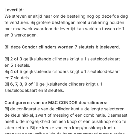
Levertijd:
We streven er altijd naar om de bestelling nog op dezelfde dag
te versturen. Bij grotere bestellingen moet u rekening houden
met maatwerk waardoor de levertijd kan variëren tussen de 1
en 3 werkdagen.
Bij deze Condor cilinders worden 7 sleutels bijgeleverd.
Bij
2 of 3
gelijksluitende cilinders krijgt u 1 sleutelcodekaart
en
5
sleutels.
Bij
4 of 5
gelijksluitende cilinders krijgt u 1 sleutelcodekaart
en
7
sleutels.
Bij
6, 7, 8, 9 of 10
gelijksluitende cilinders krijgt u 1
sleutelcodekaart en
8
sleutels.
Configureren van de M&C CONDOR deurcilinders:
Bij de configuratie van de cilinder kunt u de lengte selecteren,
de kleur nikkel, zwart of messing of een combinatie. Daarnaast
heeft u de mogelijkheid om een knop of een pushknop erop te
laten zetten. Bij de keuze van een knop/pushknop kunt u
aangeven aan welke zijde de knop gemonteerd moet worden.