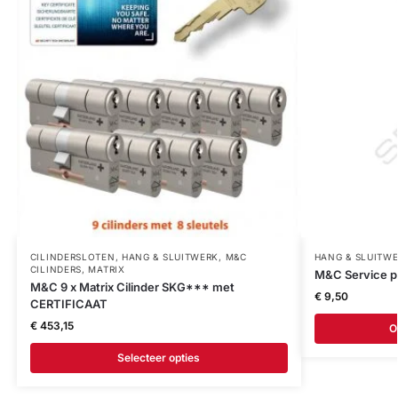
CILINDERSLOTEN
,
HANG & SLUITWERK
,
M&C
HANG & SLUITW
CILINDERS
,
MATRIX
M&C Service p
M&C 9 x Matrix Cilinder SKG*** met
€
9,50
CERTIFICAAT
€
453,15
O
Selecteer opties