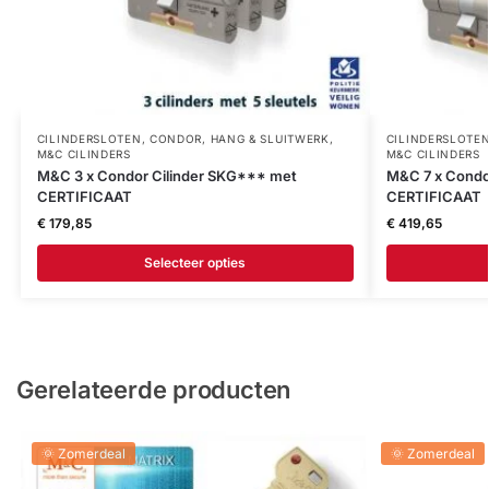
CILINDERSLOTEN
,
CONDOR
,
HANG & SLUITWERK
,
CILINDERSLOTE
M&C CILINDERS
M&C CILINDERS
M&C 3 x Condor Cilinder SKG*** met
M&C 7 x Condo
CERTIFICAAT
CERTIFICAAT
€
179,85
€
419,65
Selecteer opties
Gerelateerde producten
🌞 Zomerdeal
🌞 Zomerdeal