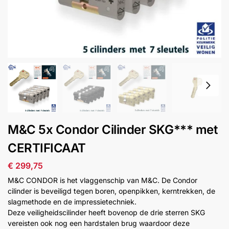
installatie
Alarmsystemen
Account
Contact
Help
Wagen
Camera's
&
Intercom
Branddetectie
M&C 5x Condor Cilinder SKG*** met
CERTIFICAAT
Inbraakbeveiliging
€
299,75
Merken
M&C CONDOR is het vlaggenschip van M&C. De Condor
cilinder is beveiligd tegen boren, openpikken, kerntrekken, de
slagmethode en de impressietechniek.
Outlet
SALE
Deze veiligheidscilinder heeft bovenop de drie sterren SKG
vereisten ook nog een hardstalen brug waardoor deze