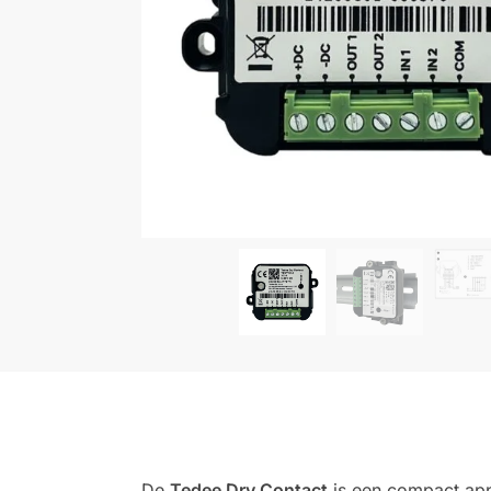
De
Tedee Dry Contact
is een compact app