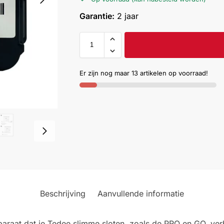
Garantie:
2 jaar
Er zijn nog maar 13 artikelen op voorraad!
Beschrijving
Aanvullende informatie
araat dat je Tedee slimme sloten, zoals de PRO en GO, ve