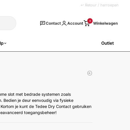
+31 (0)251 77 00 20
↩ Retour / herroepen
Zoeken
0
Contact
Account
lp
Outlet
SALE
mme slot met bedrade systemen zoals
 Bedien je deur eenvoudig via fysieke
. Kortom je kunt de Tedee Dry Contact gebruiken
r geavanceerd toegangsbeheer!