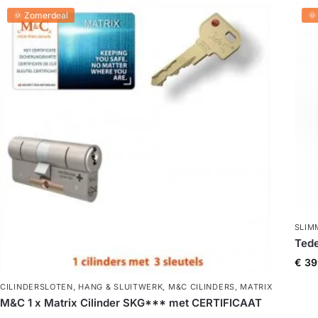
🌞 Zomerdeal
🌞
SLIM
Tede
€
39
CILINDERSLOTEN
,
HANG & SLUITWERK
,
M&C CILINDERS
,
MATRIX
M&C 1 x Matrix Cilinder SKG*** met CERTIFICAAT