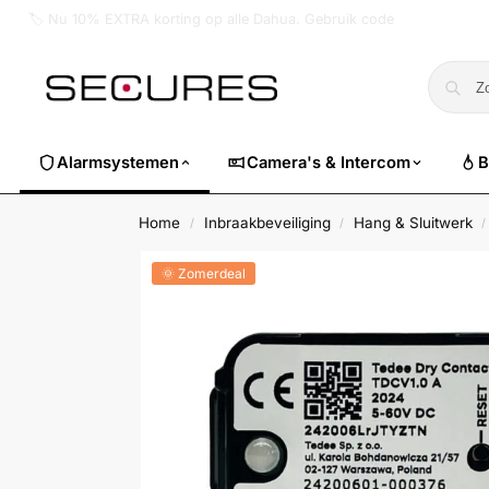
🏷️ Nu 10% EXTRA korting op alle Dahua. Gebruik code
dahuasuper
Alarmsystemen
Camera's & Intercom
B
Home
Inbraakbeveiliging
Hang & Sluitwerk
/
/
/
🌞 Zomerdeal