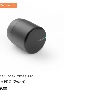
 Zomerdeal
ME SLOTEN
,
TEDEE PRO
e PRO (Zwart)
9,00