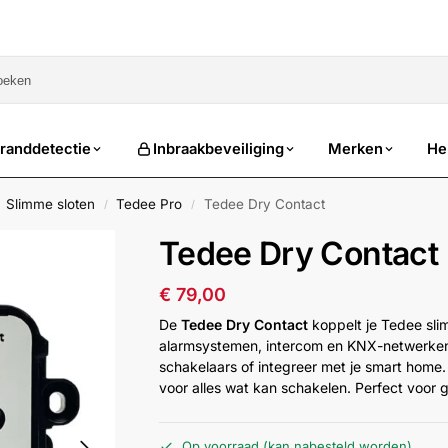
sale
randdetectie
Inbraakbeveiliging
Merken
He
Slimme sloten
Tedee Pro
Tedee Dry Contact
/
/
Tedee Dry Contact
€
79,00
De
Tedee Dry Contact
koppelt je Tedee sli
alarmsystemen, intercom en KNX-netwerken.
schakelaars of integreer met je smart home
voor alles wat kan schakelen. Perfect voo
Op voorraad (kan nabesteld worden)