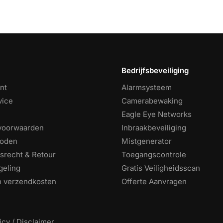
Bedrijfsbeveiliging
nt
Alarmsysteem
vice
Camerabewaking
Eagle Eye Networks
voorwaarden
Inbraakbeveiliging
hoden
Mistgenerator
srecht & Retour
Toegangscontrole
geling
Gratis Veiligheidsscan
en verzendkosten
Offerte Aanvragen
icy / Disclaimer