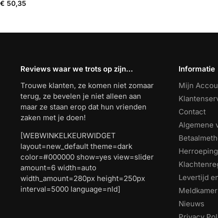
€
50,35
Reviews waar we trots op zijn…
Informatie
Trouwe klanten, ze komen niet zomaar
Mijn Accou
terug, ze bevelen je niet alleen aan
Klantenser
maar ze staan erop dat hun vrienden
Contact
zaken met je doen!
Algemene 
[WEBWINKELKEURWIDGET
Betaalmet
layout=new_default theme=dark
Herroeping
color=#000000 show=yes view=slider
Klachtenre
amount=6 width=auto
Levertijd 
width_amount=280px height=250px
interval=5000 language=nld]
Meldkamer
Nieuws
Privacy Pol