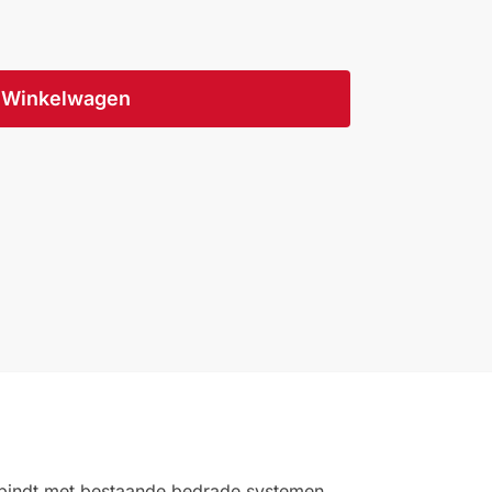
Winkelwagen
rbindt met bestaande bedrade systemen