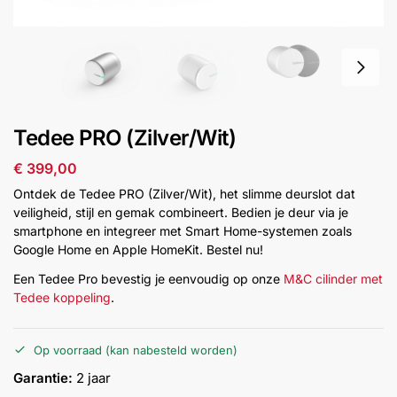
installatie
Alarmsystemen
Account
Contact
Help
Wagen
Camera's
Tedee PRO (Zilver/Wit)
&
Intercom
€
399,00
Ontdek de Tedee PRO (Zilver/Wit), het slimme deurslot dat
Branddetectie
veiligheid, stijl en gemak combineert. Bedien je deur via je
smartphone en integreer met Smart Home-systemen zoals
Google Home en Apple HomeKit. Bestel nu!
Inbraakbeveiliging
Een Tedee Pro bevestig je eenvoudig op onze
M&C cilinder met
Tedee koppeling
.
Merken
Op voorraad (kan nabesteld worden)
Outlet
SALE
Garantie:
2 jaar