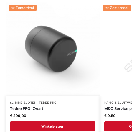
🌞 Zomerdeal
🌞 Zomerdeal
SLIMME SLOTEN
,
TEDEE PRO
HANG & SLUITW
Tedee PRO (Zwart)
M&C Service p
€
399,00
€
9,50
Winkelwagen
O