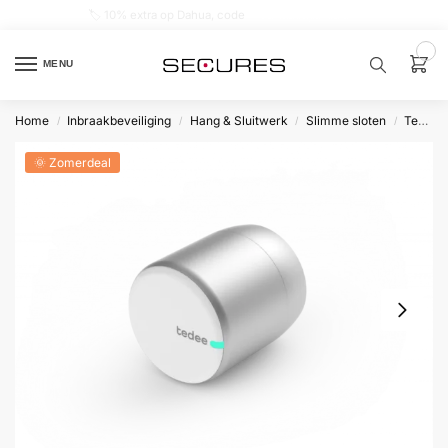
🏷️ 10% extra op Dahua, code
dahuasupersale
0
MENU
Home
Inbraakbeveiliging
Hang & Sluitwerk
Slimme sloten
Tedee Pro
/
/
/
/
Zoek een
product…
🌞 Zomerdeal
P
O
P
U
L
A
I
R
Alarm
samenstellen
Alarm
met