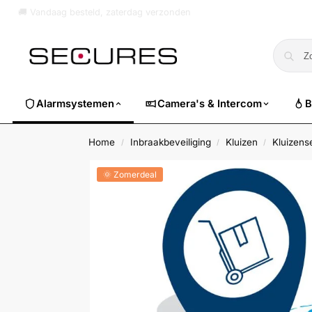
🏷️ Nu 10% EXTRA korting op alle Dahua. Gebruik code
dahuasuper
Alarmsystemen
Camera's & Intercom
B
Home
Inbraakbeveiliging
Kluizen
Kluizens
/
/
/
🌞 Zomerdeal