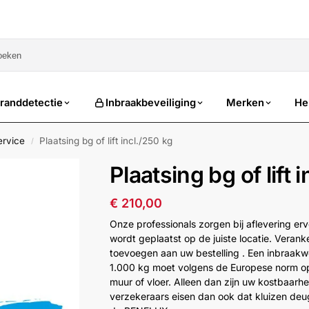
sale
randdetectie
Inbraakbeveiliging
Merken
He
ervice
Plaatsing bg of lift incl./250 kg
/
Plaatsing bg of lift 
€
210,00
Onze professionals zorgen bij aflevering erv
wordt geplaatst op de juiste locatie. Verank
toevoegen aan uw bestelling . Een inbraak
1.000 kg moet volgens de Europese norm o
muur of vloer. Alleen dan zijn uw kostbaar
verzekeraars eisen dan ook dat kluizen deugd