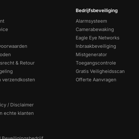
Bedrijfsbeveiliging
nt
Alarmsysteem
vice
Camerabewaking
Eagle Eye Networks
voorwaarden
Inbraakbeveiliging
hoden
Mistgenerator
srecht & Retour
Toegangscontrole
geling
Gratis Veiligheidsscan
en verzendkosten
Offerte Aanvragen
icy / Disclaimer
n echte klanten
Beveiligingsbedrijf