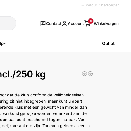
+31 (0)251 77 00 20
↩ Retour / herroepen
Zoeken
0
Contact
Account
lp
Outlet
SALE
incl./250 kg
oor dat de kluis conform de veiligheidseisen
ering zit niet inbegrepen, maar kunt u apart
werende kluis met een gewicht van minder dan
p vakkundige wijze worden verankerd aan de
heden pas echt beschermd tegen inbraak. Veel
elijk verankerd zijn. Tarieven gelden alleen in