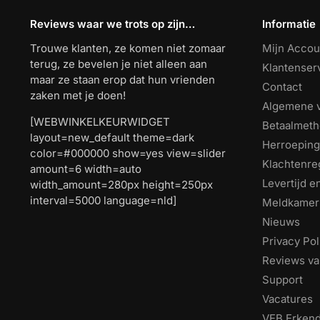
Reviews waar we trots op zijn…
Informatie
Trouwe klanten, ze komen niet zomaar
Mijn Accou
terug, ze bevelen je niet alleen aan
Klantenser
maar ze staan erop dat hun vrienden
Contact
zaken met je doen!
Algemene 
[WEBWINKELKEURWIDGET
Betaalmet
layout=new_default theme=dark
Herroeping
color=#000000 show=yes view=slider
Klachtenre
amount=6 width=auto
Levertijd 
width_amount=280px height=250px
interval=5000 language=nld]
Meldkamer
Nieuws
Privacy Pol
Reviews va
Support
Vacatures
VEB Erkend 