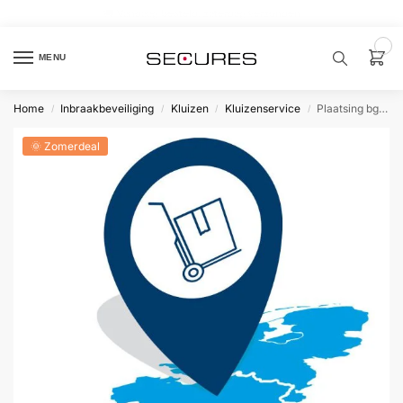
🏷️ 10% extra op Dahua, code
dahuasupersale
0
MENU
Home
Inbraakbeveiliging
Kluizen
Kluizenservice
Plaatsing bg of lift incl./500 kg
/
/
/
/
Zoek een
product…
🌞 Zomerdeal
P
O
P
U
L
A
I
R
Alarm
samenstellen
Alarm
met