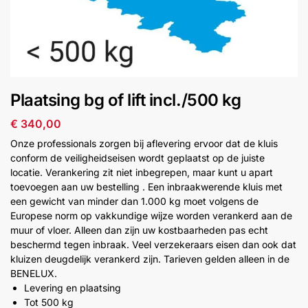
installatie
Alarmsystemen
Account
Contact
Help
Wagen
Camera's
Plaatsing bg of lift incl./500 kg
&
Intercom
€
340,00
Onze professionals zorgen bij aflevering ervoor dat de kluis
Branddetectie
conform de veiligheidseisen wordt geplaatst op de juiste
locatie. Verankering zit niet inbegrepen, maar kunt u apart
toevoegen aan uw bestelling . Een inbraakwerende kluis met
Inbraakbeveiliging
een gewicht van minder dan 1.000 kg moet volgens de
Europese norm op vakkundige wijze worden verankerd aan de
muur of vloer. Alleen dan zijn uw kostbaarheden pas echt
Merken
beschermd tegen inbraak. Veel verzekeraars eisen dan ook dat
kluizen deugdelijk verankerd zijn. Tarieven gelden alleen in de
BENELUX.
Outlet
SALE
Levering en plaatsing
Tot 500 kg