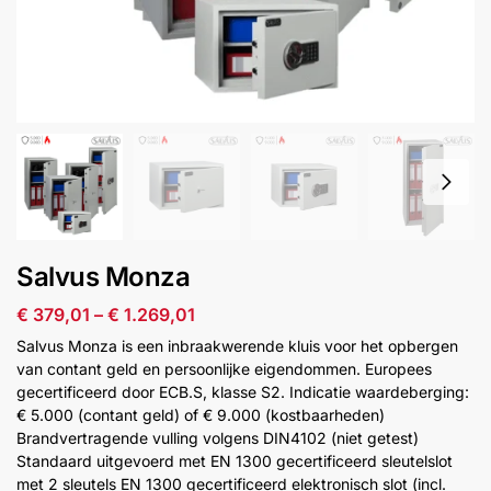
installatie
Alarmsystemen
Account
Contact
Help
Wagen
Camera's
&
Intercom
Branddetectie
Salvus Monza
€
379,01
–
€
1.269,01
Inbraakbeveiliging
Salvus Monza is een inbraakwerende kluis voor het opbergen
van contant geld en persoonlijke eigendommen. Europees
Merken
gecertificeerd door ECB.S, klasse S2. Indicatie waardeberging:
€ 5.000 (contant geld) of € 9.000 (kostbaarheden)
Brandvertragende vulling volgens DIN4102 (niet getest)
Outlet
SALE
Standaard uitgevoerd met EN 1300 gecertificeerd sleutelslot
met 2 sleutels EN 1300 gecertificeerd elektronisch slot (incl.