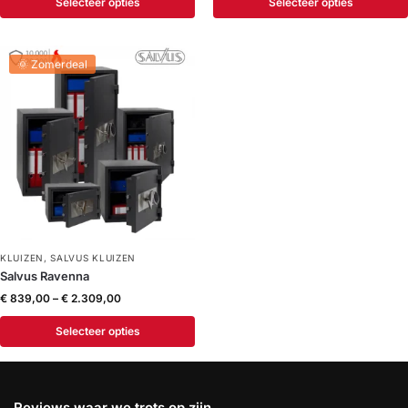
Selecteer opties
Selecteer opties
🌞 Zomerdeal
KLUIZEN
,
SALVUS KLUIZEN
Salvus Ravenna
€
839,00
–
€
2.309,00
Selecteer opties
Reviews waar we trots op zijn…