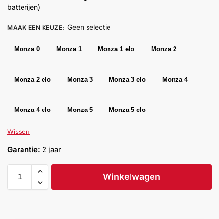
batterijen)
Help &
service
Geen selectie
MAAK EEN KEUZE
:
Monza 0
Monza 1
Monza 1 elo
Monza 2
Monza 2 elo
Monza 3
Monza 3 elo
Monza 4
Monza 4 elo
Monza 5
Monza 5 elo
Wissen
Garantie:
2 jaar
Winkelwagen