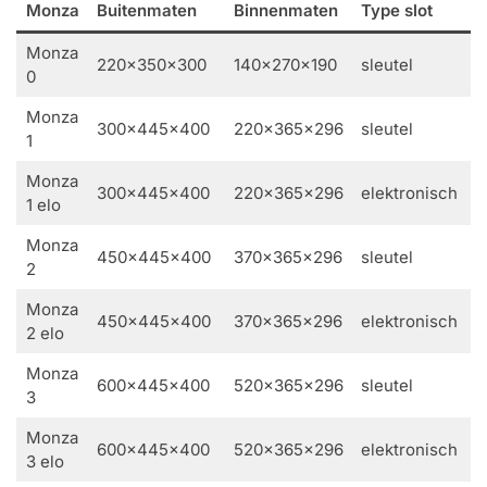
Monza
Buitenmaten
Binnenmaten
Type slot
G
Monza
220x350x300
140x270x190
sleutel
1
0
Monza
300x445x400
220x365x296
sleutel
2
1
Monza
300x445x400
220x365x296
elektronisch
2
1 elo
Monza
450x445x400
370x365x296
sleutel
3
2
Monza
450x445x400
370x365x296
elektronisch
3
2 elo
Monza
600x445x400
520x365x296
sleutel
4
3
Monza
600x445x400
520x365x296
elektronisch
4
3 elo