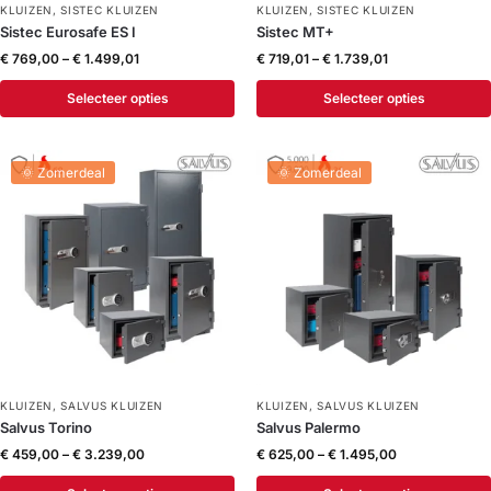
KLUIZEN
,
SISTEC KLUIZEN
KLUIZEN
,
SISTEC KLUIZEN
Sistec Eurosafe ES I
Sistec MT+
€
769,00
–
€
1.499,01
€
719,01
–
€
1.739,01
Selecteer opties
Selecteer opties
🌞 Zomerdeal
🌞 Zomerdeal
KLUIZEN
,
SALVUS KLUIZEN
KLUIZEN
,
SALVUS KLUIZEN
Salvus Torino
Salvus Palermo
€
459,00
–
€
3.239,00
€
625,00
–
€
1.495,00