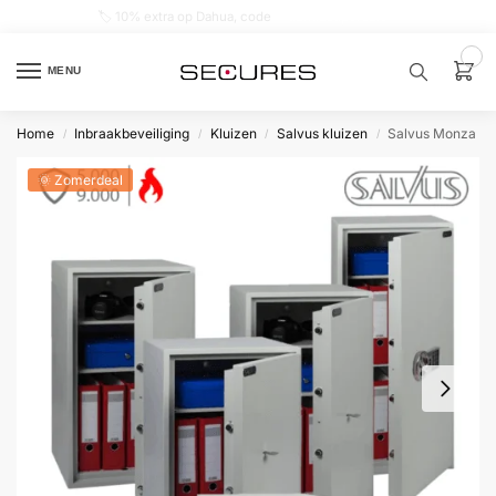
🏷️ 10% extra op Dahua, code
dahuasupersale
0
MENU
Home
Inbraakbeveiliging
Kluizen
Salvus kluizen
Salvus Monza
/
/
/
/
Zoek een
product…
🌞 Zomerdeal
P
O
P
U
L
A
I
R
Alarm
samenstellen
Alarm
met