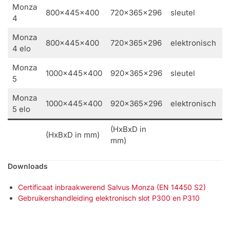
Monza
800x445x400
720x365x296
sleutel
5
4
Monza
800x445x400
720x365x296
elektronisch
5
4 elo
Monza
1000x445x400
920x365x296
sleutel
6
5
Monza
1000x445x400
920x365x296
elektronisch
6
5 elo
(HxBxD in
(HxBxD in mm)
mm)
Downloads
Certificaat inbraakwerend Salvus Monza (EN 14450 S2)
Gebruikershandleiding elektronisch slot P300 en P310