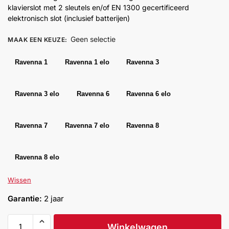
klavierslot met 2 sleutels en/of EN 1300 gecertificeerd
Help &
elektronisch slot (inclusief batterijen)
service
Geen selectie
MAAK EEN KEUZE
:
Ravenna 1
Ravenna 1 elo
Ravenna 3
Ravenna 3 elo
Ravenna 6
Ravenna 6 elo
Ravenna 7
Ravenna 7 elo
Ravenna 8
Ravenna 8 elo
Wissen
Garantie:
2 jaar
Winkelwagen