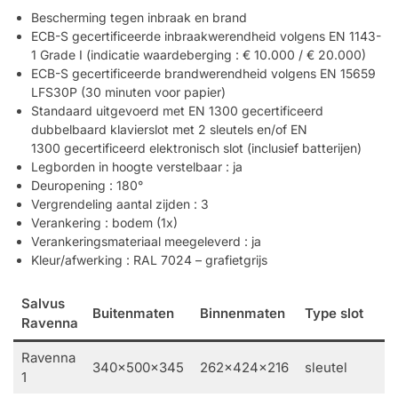
Bescherming tegen inbraak en brand
ECB-S
gecertificeerde inbraakwerendheid volgens
EN 1143-
1 Grade I
(indicatie waardeberging :
€ 10.000 / € 20.000
)
ECB-S
gecertificeerde brandwerendheid volgens
EN 15659
LFS30P
(
30 minuten
voor papier
)​
Standaard uitgevoerd met
EN 1300
gecertificeerd
dubbelbaard klavierslot met 2 sleutels en/of
EN
1300
gecertificeerd elektronisch slot (inclusief batterijen)
Legborden in hoogte verstelbaar : ja
Deuropening : 180°
Vergrendeling aantal zijden : 3
Verankering : bodem (1x)
Verankeringsmateriaal meegeleverd : ja
Kleur/afwerking : RAL 7024 – grafietgrijs
Salvus
Buitenmaten
Binnenmaten
Type slot
Ravenna
Ravenna
340x500x345
262x424x216
sleutel
1