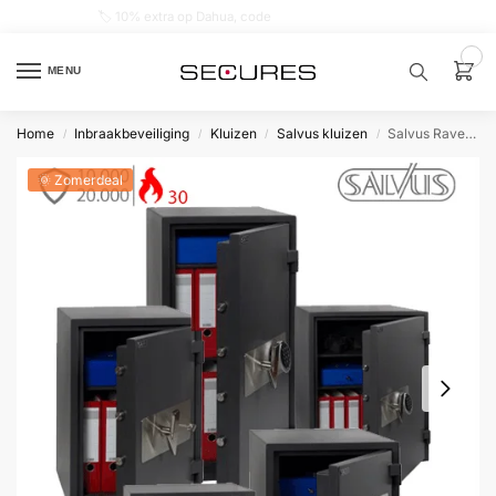
🏷️ 10% extra op Dahua, code
dahuasupersale
0
MENU
Home
Inbraakbeveiliging
Kluizen
Salvus kluizen
Salvus Ravenna
/
/
/
/
Zoek een
product…
🌞 Zomerdeal
P
O
P
U
L
A
I
R
Alarm
samenstellen
Alarm
met