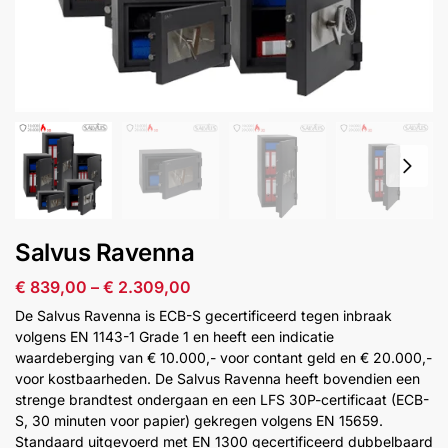
installatie
Alarmsystemen
Account
Contact
Help
Wagen
Camera's
&
Intercom
Branddetectie
Salvus Ravenna
€
839,00
–
€
2.309,00
Inbraakbeveiliging
De Salvus Ravenna is ECB-S gecertificeerd tegen inbraak
volgens EN 1143-1 Grade 1 en heeft een indicatie
Merken
waardeberging van € 10.000,- voor contant geld en € 20.000,-
voor kostbaarheden. De Salvus Ravenna heeft bovendien een
strenge brandtest ondergaan en een LFS 30P-certificaat (ECB-
Outlet
SALE
S, 30 minuten voor papier) gekregen volgens EN 15659.
Standaard uitgevoerd met EN 1300 gecertificeerd dubbelbaard