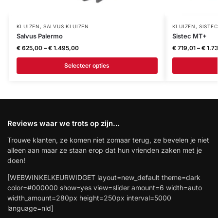
KLUIZEN
,
SALVUS KLUIZEN
KLUIZEN
,
SISTEC
Salvus Palermo
Sistec MT+
€
625,00
–
€
1.495,00
€
719,01
–
€
1.73
Selecteer opties
Reviews waar we trots op zijn…
Trouwe klanten, ze komen niet zomaar terug, ze bevelen je niet
alleen aan maar ze staan erop dat hun vrienden zaken met je
doen!
[WEBWINKELKEURWIDGET layout=new_default theme=dark
color=#000000 show=yes view=slider amount=6 width=auto
width_amount=280px height=250px interval=5000
language=nld]