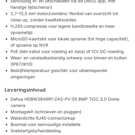
Eenvoudig in- en uitschakelen via de DMSS app, met
handige tijdschema’s
2,7–13,5 mm motorzoomlens: flexibel van overzicht tot
close-up, zonder kwaliteitsverlies
H.265-compressie voor lagere bandbreedte en meer
opnametijd
MicroSD-kaartslot voor lokale opname (tot hoge capaciteit),
of opname op NVR
PoE (één kabel voor voeding en data) of 12V DC-voeding
Weer- en vandaalbestendig ontwerp voor binnen en buiten
(IP67/IK10)
Bedrijfstemperatuur geschikt voor uiteenlopende
omgevingen
Leveringsinhoud
Dahua HDBW3849R1-ZAS-PV-S5 8MP TiOC 3.0 Dome
camera
Montagekit (schroeven en pluggen)
Waterdichte RJ45-connectorkap
Boormal voor eenvoudige installatie
Snelstartgids/handleiding