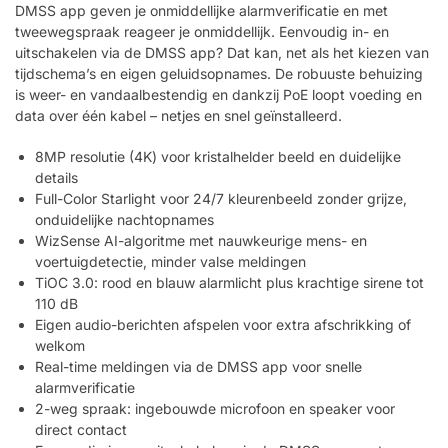
DMSS app geven je onmiddellijke alarmverificatie en met
tweewegspraak reageer je onmiddellijk. Eenvoudig in- en
uitschakelen via de DMSS app? Dat kan, net als het kiezen van
tijdschema’s en eigen geluidsopnames. De robuuste behuizing
is weer- en vandaalbestendig en dankzij PoE loopt voeding en
data over één kabel – netjes en snel geïnstalleerd.
8MP resolutie (4K) voor kristalhelder beeld en duidelijke
details
Full-Color Starlight voor 24/7 kleurenbeeld zonder grijze,
onduidelijke nachtopnames
WizSense AI-algoritme met nauwkeurige mens- en
voertuigdetectie, minder valse meldingen
TiOC 3.0: rood en blauw alarmlicht plus krachtige sirene tot
110 dB
Eigen audio-berichten afspelen voor extra afschrikking of
welkom
Real-time meldingen via de DMSS app voor snelle
alarmverificatie
2-weg spraak: ingebouwde microfoon en speaker voor
direct contact