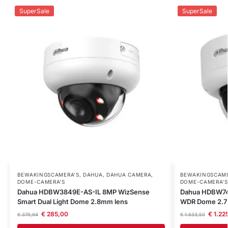
SuperSale
SuperSale
BEWAKINGSCAMERA'S
,
DAHUA
,
DAHUA CAMERA
,
BEWAKINGSCAME
DOME-CAMERA’S
DOME-CAMERA’S
Dahua HDBW3849E-AS-IL 8MP WizSense
Dahua HDBW74
Smart Dual Light Dome 2.8mm lens
WDR Dome 2.7
€
285,00
€
1.22
€
379,94
€
1.633,50