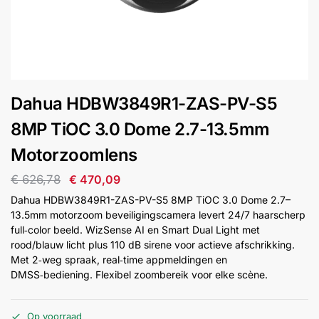
installatie
Alarmsystemen
Account
Contact
Help
Wagen
Camera's
Dahua HDBW3849R1-ZAS-PV-S5
&
Intercom
8MP TiOC 3.0 Dome 2.7-13.5mm
Motorzoomlens
Branddetectie
€
626,78
€
470,09
Dahua HDBW3849R1-ZAS-PV-S5 8MP TiOC 3.0 Dome 2.7–
Inbraakbeveiliging
13.5mm motorzoom beveiligingscamera levert 24/7 haarscherp
full‑color beeld. WizSense AI en Smart Dual Light met
rood/blauw licht plus 110 dB sirene voor actieve afschrikking.
Merken
Met 2‑weg spraak, real‑time appmeldingen en
DMSS‑bediening. Flexibel zoombereik voor elke scène.
Outlet
SALE
Op voorraad