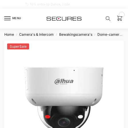
🏷️ 10% extra op Dahua, code
dahuasupersale
0
MENU
Home
Camera's & Intercom
Bewakingscamera's
Dome-camera’s
/
/
/
Zoek een
product…
SuperSale
P
O
P
U
L
A
I
R
Alarm
samenstellen
Alarm
met