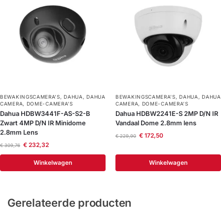
BEWAKINGSCAMERA'S
,
DAHUA
,
DAHUA
BEWAKINGSCAMERA'S
,
DAHUA
,
DAHUA
CAMERA
,
DOME-CAMERA’S
CAMERA
,
DOME-CAMERA’S
Dahua HDBW3441F-AS-S2-B
Dahua HDBW2241E-S 2MP D/N IR
Zwart 4MP D/N IR Minidome
Vandaal Dome 2.8mm lens
2.8mm Lens
€
172,50
€
229,90
€
232,32
€
309,76
Winkelwagen
Winkelwagen
Gerelateerde producten