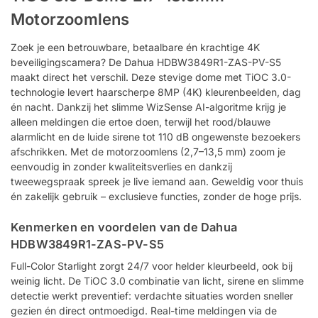
Motorzoomlens
Zoek je een betrouwbare, betaalbare én krachtige 4K
beveiligingscamera? De Dahua HDBW3849R1-ZAS-PV-S5
maakt direct het verschil. Deze stevige dome met TiOC 3.0-
technologie levert haarscherpe 8MP (4K) kleurenbeelden, dag
én nacht. Dankzij het slimme WizSense AI-algoritme krijg je
alleen meldingen die ertoe doen, terwijl het rood/blauwe
alarmlicht en de luide sirene tot 110 dB ongewenste bezoekers
afschrikken. Met de motorzoomlens (2,7–13,5 mm) zoom je
eenvoudig in zonder kwaliteitsverlies en dankzij
tweewegspraak spreek je live iemand aan. Geweldig voor thuis
én zakelijk gebruik – exclusieve functies, zonder de hoge prijs.
Kenmerken en voordelen van de Dahua
HDBW3849R1-ZAS-PV-S5
Full-Color Starlight zorgt 24/7 voor helder kleurbeeld, ook bij
weinig licht. De TiOC 3.0 combinatie van licht, sirene en slimme
detectie werkt preventief: verdachte situaties worden sneller
gezien én direct ontmoedigd. Real-time meldingen via de