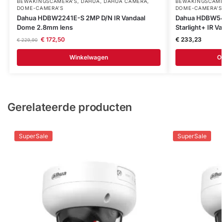
BEWAKINGSCAMERA'S
,
DAHUA
,
DAHUA CAMERA
,
BEWAKINGSCAME
DOME-CAMERA’S
DOME-CAMERA’S
Dahua HDBW2241E-S 2MP D/N IR Vandaal
Dahua HDBW54
Dome 2.8mm lens
Starlight+ IR 
€
172,50
€
233,23
€
229,90
Winkelwagen
O
Gerelateerde producten
SuperSale
SuperSale