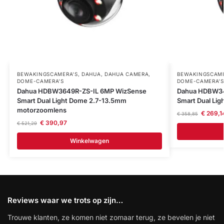
BEWAKINGSCAMERA'S
,
DAHUA
,
DAHUA CAMERA
,
BEWAKINGSCAME
DOME-CAMERA’S
DOME-CAMERA’S
Dahua HDBW3649R-ZS-IL 6MP WizSense
Dahua HDBW34
Smart Dual Light Dome 2.7-13.5mm
Smart Dual Li
motorzoomlens
€
269,1
€
358,85
€
390,97
€
521,29
Winkelwagen
Reviews waar we trots op zijn…
Trouwe klanten, ze komen niet zomaar terug, ze bevelen je niet