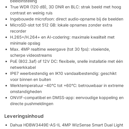
beeldinstelling
True WDR (120 dB), 3D DNR en BLC: strak beeld met hoog
contrast en weinig ruis
Ingebouwde microfoon: direct audio-opname bij de beelden
MicroSD-slot tot 512 GB: lokale opnames zonder extra
recorder
H.265+/H.264+ en AI-codering: maximale kwaliteit met
minimale opslag
Max. 4MP realtime weergave (tot 30 fps): vloeiende,
scherpe videostreams
PoE (802.3af) of 12V DC: flexibele, snelle installatie met één
netwerkkabel
IP67 weerbestendig en IK10 vandaalbestendig: geschikt
voor binnen en buiten
Werktemperatuur –40°C tot +60°C: betrouwbaar in extreme
omstandigheden
ONVIF-compatibel en DMSS-app: eenvoudige koppeling en
directe pushmeldingen
Leveringsinhoud
Dahua HDBW3449E-AS-IL 4MP WizSense Smart Dual Light