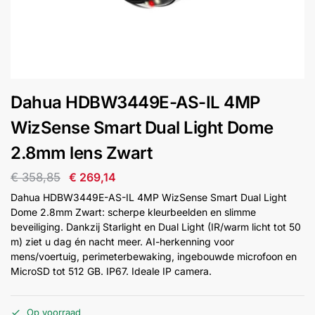
installatie
Alarmsystemen
Account
Contact
Help
Wagen
Camera's
Dahua HDBW3449E-AS-IL 4MP
&
Intercom
WizSense Smart Dual Light Dome
2.8mm lens Zwart
Branddetectie
€
358,85
€
269,14
Dahua HDBW3449E-AS-IL 4MP WizSense Smart Dual Light
Inbraakbeveiliging
Dome 2.8mm Zwart: scherpe kleurbeelden en slimme
beveiliging. Dankzij Starlight en Dual Light (IR/warm licht tot 50
m) ziet u dag én nacht meer. AI-herkenning voor
Merken
mens/voertuig, perimeterbewaking, ingebouwde microfoon en
MicroSD tot 512 GB. IP67. Ideale IP camera.
Outlet
SALE
Op voorraad