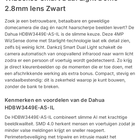
2.8mm lens Zwart
Zoek je een betrouwbare, betaalbare en geweldige
domecamera die dag én nacht haarscherpe beelden levert? De
Dahua HDBW3449E-AS-IL is de slimme keuze. Deze 4MP
WizSense dome met Starlight-technologie laat elk detail zien,
zelfs bij weinig licht. Dankzij Smart Dual Light schakelt de
camera automatisch van onopvallend infrarood naar warm licht
zodra er een persoon of voertuig wordt gedetecteerd. Zo krijg
je direct kleurenbeelden op de momenten die er toe doen, met
een afschrikkende werking als extra bonus. Compact, stevig en
vandaalbestendig: dit is zekerheid waarop je kunt bouwen,
zonder de bank te breken.
Kenmerken en voordelen van de Dahua
HDBW3449E-AS-IL
De HDBW3449E-AS-IL combineert slimme AI met krachtige
beeldkwaliteit. SMD 4.0 herkent mensen en voertuigen zodat je
minder valse meldingen krijgt en sneller reageert.
Perimeterbeveiliging met tripwire en intrusie maakt het