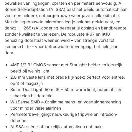
bewaken van ingangen, opritten en perimeters eenvoudig. AI
Scene Self-adaptation (AI SSA) past het beeld automatisch aan
voor een heldere, natuurgetrouwe weergave in elke situatie.
Met de ingebouwde microfoon leg je ook het geluid vast, en
dankzij H.265+/AI-codering bespaar je opslag en bandbreedte
zonder kwaliteit te verliezen. De robuuste IP67 en IK10
behuizing doorstaat weer en wind – van strenge vorst tot
zomerse hitte – voor betrouwbare beveiliging, het hele jaar
door.
4MP 1/2.9” CMOS sensor met Starlight: helder en kleurrijk
beeld bij weinig licht
2.8 mm vaste lens met brede kijkhoek: perfect voor entree,
oprit of magazijn
Smart Dual Light: 50 m IR + 50 m warm licht; automatisch
schakelen bij detectie
WizSense SMD 4.0: slimme mens- en voertuigherkenning
voor minder valse alarmen
Perimeterbeveiliging: nauwkeurige tripwire en intrusion-
detectie
AI SSA: scène-afhankelijk automatisch optimale