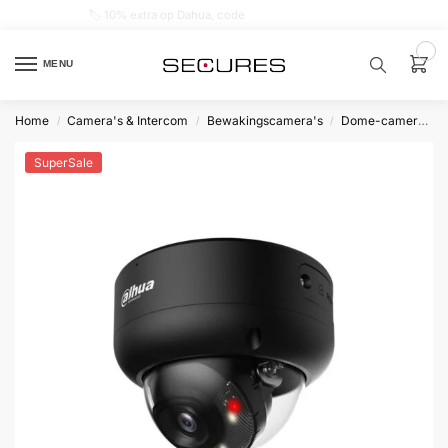
🏷️ 10% extra op Dahua, code
dahuasupersale
0
MENU
Home
Camera's & Intercom
Bewakingscamera's
Dome-camera’s
/
/
/
Zoek een
product…
SuperSale
P
O
P
U
L
A
I
R
Alarm
samenstellen
Alarm
met