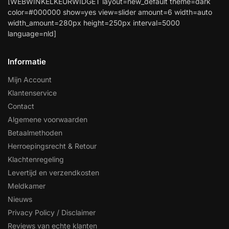
[WEBWINKELKEURWIDGET layout=new_default theme=dark
color=#000000 show=yes view=slider amount=6 width=auto
width_amount=280px height=250px interval=5000
language=nld]
Informatie
Mijn Account
Klantenservice
Contact
Algemene voorwaarden
Betaalmethoden
Herroepingsrecht & Retour
Klachtenregeling
Levertijd en verzendkosten
Meldkamer
Nieuws
Privacy Policy / Disclaimer
Reviews van echte klanten