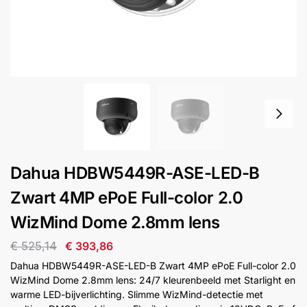
installatie
Alarmsystemen
Account
Contact
Help
Wagen
Camera's
&
Intercom
Branddetectie
Dahua HDBW5449R-ASE-LED-B
Zwart 4MP ePoE Full-color 2.0
Inbraakbeveiliging
WizMind Dome 2.8mm lens
Merken
€
525,14
€
393,86
Dahua HDBW5449R-ASE-LED-B Zwart 4MP ePoE Full-color 2.0
WizMind Dome 2.8mm lens: 24/7 kleurenbeeld met Starlight en
Outlet
SALE
warme LED-bijverlichting. Slimme WizMind-detectie met