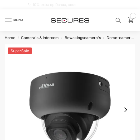
🏷️ 10% extra op Dahua, code
dahuasupersale
0
MENU
Home
Camera's & Intercom
Bewakingscamera's
Dome-camera’s
/
/
/
Zoek een
product…
SuperSale
P
O
P
U
L
A
I
R
Alarm
samenstellen
Alarm
met