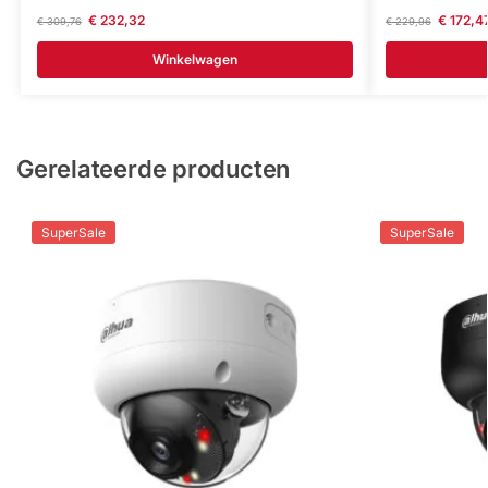
€
232,32
€
172,4
€
309,76
€
229,96
Winkelwagen
Gerelateerde producten
SuperSale
SuperSale