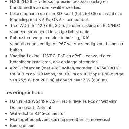
H.265/H.265+ videocompressie: bespaar opslag en
bandbreedte zonder kwaliteitsverlies.
Lokale opname op microSD-kaart (tot 256 GB) en naadloze
koppeling met NVR’s; ONVIF-compatibel.
True WDR (tot 120 dB), 3D ruisonderdrukking en BLC/HLC
voor een strak beeld in lastige lichtsituaties.
Robuust ontwerp: metalen behuizing, IK10
vandalismebestendig en IP67 weerbestendig voor binnen en
buiten.
Voeding flexibel: 12VDC, PoE en ePoE – eenvoudig en
betaalbaar installeren, ook op lange afstanden.
ePoE-afstanden (met ePoE switch/recorder, CAT5e/CAT6):
tot 300 m op 100 Mbps, tot 800 m op 10 Mbps; PoE-budget
van 25,5 W (tot 200 m) aflopend naar 7 W (800 m).
Leveringsinhoud
Dahua HDBW5449R-ASE-LED-B 4MP Full-color WizMind
Dome (zwart, 2.8mm)
Waterdichte RJ45-connector
Montagebeugel/voet (geïntegreerd) en schroevenset
Boorsjabloon