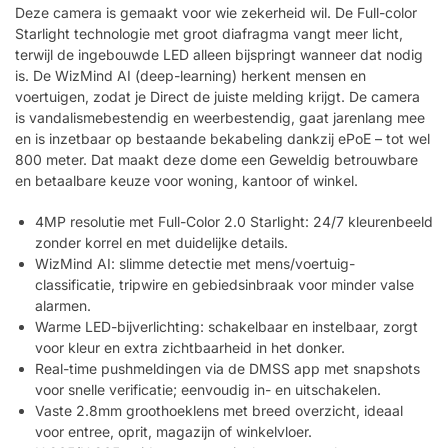
Deze camera is gemaakt voor wie zekerheid wil. De Full-color
Starlight technologie met groot diafragma vangt meer licht,
terwijl de ingebouwde LED alleen bijspringt wanneer dat nodig
is. De WizMind AI (deep-learning) herkent mensen en
voertuigen, zodat je Direct de juiste melding krijgt. De camera
is vandalismebestendig en weerbestendig, gaat jarenlang mee
en is inzetbaar op bestaande bekabeling dankzij ePoE – tot wel
800 meter. Dat maakt deze dome een Geweldig betrouwbare
en betaalbare keuze voor woning, kantoor of winkel.
4MP resolutie met Full-Color 2.0 Starlight: 24/7 kleurenbeeld
zonder korrel en met duidelijke details.
WizMind AI: slimme detectie met mens/voertuig-
classificatie, tripwire en gebiedsinbraak voor minder valse
alarmen.
Warme LED-bijverlichting: schakelbaar en instelbaar, zorgt
voor kleur en extra zichtbaarheid in het donker.
Real-time pushmeldingen via de DMSS app met snapshots
voor snelle verificatie; eenvoudig in- en uitschakelen.
Vaste 2.8mm groothoeklens met breed overzicht, ideaal
voor entree, oprit, magazijn of winkelvloer.