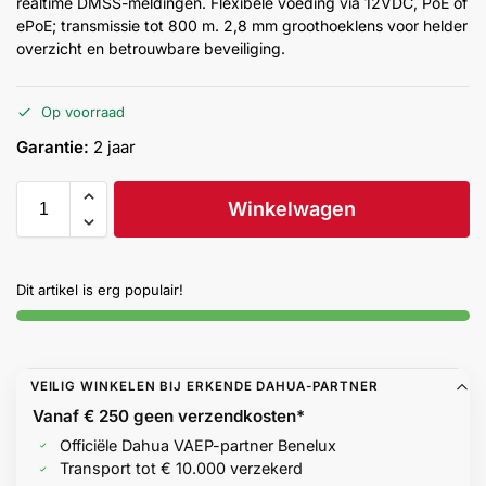
realtime DMSS-meldingen. Flexibele voeding via 12VDC, PoE of
Help &
ePoE; transmissie tot 800 m. 2,8 mm groothoeklens voor helder
service
overzicht en betrouwbare beveiliging.
Op voorraad
Garantie:
2 jaar
Winkelwagen
Dit artikel is erg populair!
VEILIG WINKELEN BIJ ERKENDE DAHUA-PARTNER
Vanaf € 250 geen
verzendkosten*
Officiële Dahua VAEP-partner Benelux
Transport tot € 10.000 verzekerd