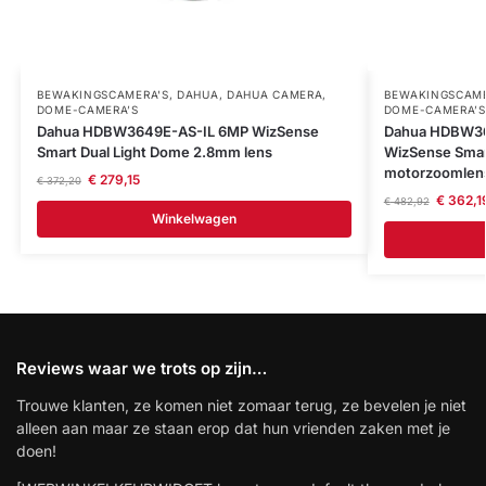
BEWAKINGSCAMERA'S
,
DAHUA
,
DAHUA CAMERA
,
BEWAKINGSCAME
DOME-CAMERA’S
DOME-CAMERA’S
Dahua HDBW3649E-AS-IL 6MP WizSense
Dahua HDBW36
Smart Dual Light Dome 2.8mm lens
WizSense Smar
motorzoomlen
€
279,15
€
372,20
€
362,1
€
482,92
Winkelwagen
Reviews waar we trots op zijn…
Trouwe klanten, ze komen niet zomaar terug, ze bevelen je niet
alleen aan maar ze staan erop dat hun vrienden zaken met je
doen!