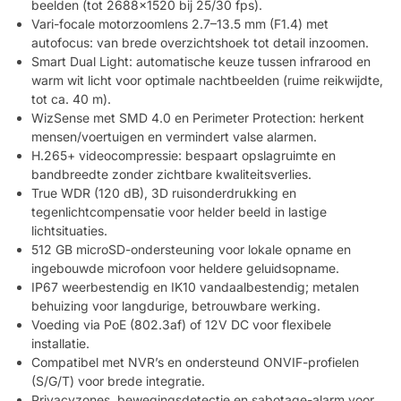
beelden (tot 2688×1520 bij 25/30 fps).
Vari-focale motorzoomlens 2.7–13.5 mm (F1.4) met
autofocus: van brede overzichtshoek tot detail inzoomen.
Smart Dual Light: automatische keuze tussen infrarood en
warm wit licht voor optimale nachtbeelden (ruime reikwijdte,
tot ca. 40 m).
WizSense met SMD 4.0 en Perimeter Protection: herkent
mensen/voertuigen en vermindert valse alarmen.
H.265+ videocompressie: bespaart opslagruimte en
bandbreedte zonder zichtbare kwaliteitsverlies.
True WDR (120 dB), 3D ruisonderdrukking en
tegenlichtcompensatie voor helder beeld in lastige
lichtsituaties.
512 GB microSD-ondersteuning voor lokale opname en
ingebouwde microfoon voor heldere geluidsopname.
IP67 weerbestendig en IK10 vandaalbestendig; metalen
behuizing voor langdurige, betrouwbare werking.
Voeding via PoE (802.3af) of 12V DC voor flexibele
installatie.
Compatibel met NVR’s en ondersteund ONVIF-profielen
(S/G/T) voor brede integratie.
Privacyzones, bewegingsdetectie en sabotage-alarm voor