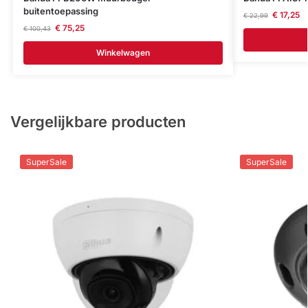
buitentoepassing
€
17,25
€
22,99
€
75,25
€
100,43
Winkelwagen
Vergelijkbare producten
SuperSale
SuperSale