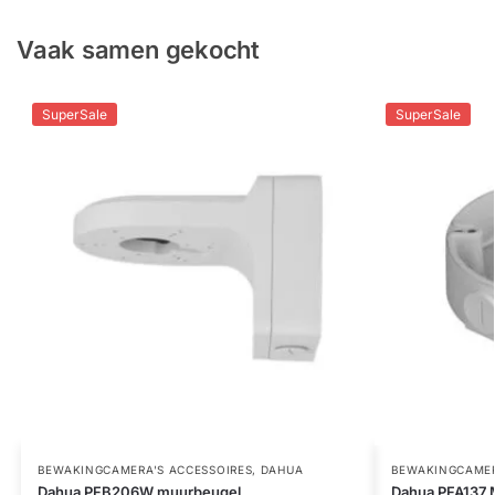
Vaak samen gekocht
SuperSale
SuperSale
BEWAKINGCAMERA'S ACCESSOIRES
,
DAHUA
BEWAKINGCAMER
Dahua PFB206W muurbeugel
Dahua PFA137 