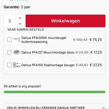
Help &
Garantie:
2 jaar
service
Winkelwagen
VAAK SAMEN BESTELD
Dahua PFB206W muurbeugel
€
100,43
€
75,25
buitentoepassing
€
22,99
€
17,25
Dahua PFA137 Muur/montage doos
€
49,61
€
37,25
Dahua PFA156 Paalmontage beugel
Dit artikel is erg populair!
VEILIG WINKELEN BIJ ERKENDE DAHUA-PARTNER