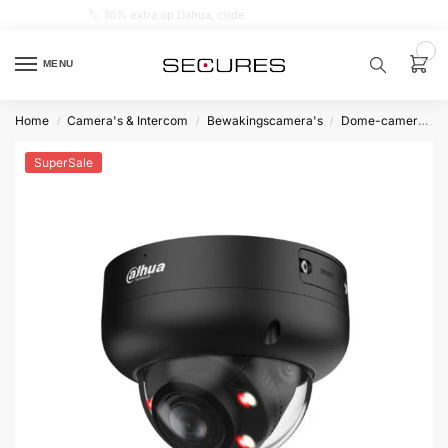
🏷️ 10% extra op Dahua, code
dahuasupersale
0
MENU
Home
Camera's & Intercom
Bewakingscamera's
Dome-camera’s
/
/
/
Zoek een
product…
SuperSale
P
O
P
U
L
A
I
R
Alarm
samenstellen
Alarm
met