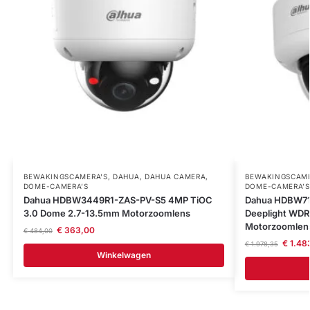
BEWAKINGSCAMERA'S
,
DAHUA
,
DAHUA CAMERA
,
BEWAKINGSCAME
DOME-CAMERA’S
DOME-CAMERA’S
Dahua HDBW3449R1-ZAS-PV-S5 4MP TiOC
Dahua HDBW71
3.0 Dome 2.7-13.5mm Motorzoomlens
Deeplight WD
Motorzoomlen
€
363,00
€
484,00
€
1.48
€
1.978,35
Winkelwagen