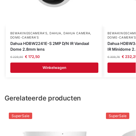
BEWAKINGSCAMERA'S
,
DAHUA
,
DAHUA CAMERA
,
BEWAKINGSCAME
DOME-CAMERA’S
DOME-CAMERA’S
Dahua HDBW2241E-S 2MP D/N IR Vandaal
Dahua HDBW34
Dome 2.8mm lens
IR Minidome 2
€
172,50
€
232,2
€
229,90
€
309,76
Winkelwagen
Gerelateerde producten
SuperSale
SuperSale