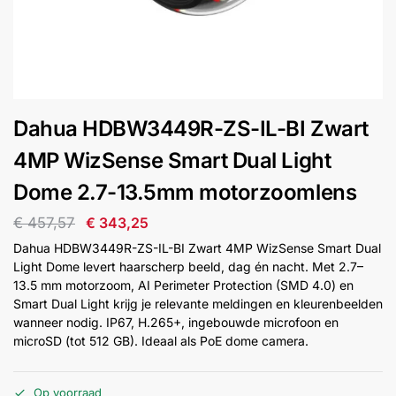
installatie
Alarmsystemen
Account
Contact
Help
Wagen
Camera's
Dahua HDBW3449R-ZS-IL-BI Zwart
&
Intercom
4MP WizSense Smart Dual Light
Dome 2.7-13.5mm motorzoomlens
Branddetectie
€
457,57
€
343,25
Dahua HDBW3449R-ZS-IL-BI Zwart 4MP WizSense Smart Dual
Inbraakbeveiliging
Light Dome levert haarscherp beeld, dag én nacht. Met 2.7–
13.5 mm motorzoom, AI Perimeter Protection (SMD 4.0) en
Smart Dual Light krijg je relevante meldingen en kleurenbeelden
Merken
wanneer nodig. IP67, H.265+, ingebouwde microfoon en
microSD (tot 512 GB). Ideaal als PoE dome camera.
Outlet
SALE
Op voorraad