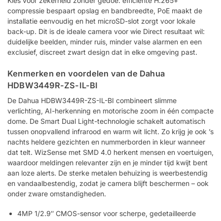
Kies voor zekerheid zonder gedoe: efficiënte H.265+
compressie bespaart opslag en bandbreedte, PoE maakt de
installatie eenvoudig en het microSD-slot zorgt voor lokale
back-up. Dit is de ideale camera voor wie Direct resultaat wil:
duidelijke beelden, minder ruis, minder valse alarmen en een
exclusief, discreet zwart design dat in elke omgeving past.
Kenmerken en voordelen van de Dahua
HDBW3449R-ZS-IL-BI
De Dahua HDBW3449R-ZS-IL-BI combineert slimme
verlichting, AI-herkenning en motorische zoom in één compacte
dome. De Smart Dual Light-technologie schakelt automatisch
tussen onopvallend infrarood en warm wit licht. Zo krijg je ook ’s
nachts heldere gezichten en nummerborden in kleur wanneer
dat telt. WizSense met SMD 4.0 herkent mensen en voertuigen,
waardoor meldingen relevanter zijn en je minder tijd kwijt bent
aan loze alerts. De sterke metalen behuizing is weerbestendig
en vandaalbestendig, zodat je camera blijft beschermen – ook
onder zware omstandigheden.
4MP 1/2.9″ CMOS-sensor voor scherpe, gedetailleerde