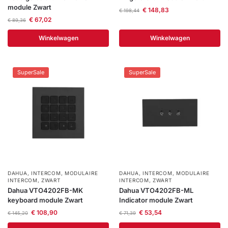
module Zwart
€
148,83
€
198,44
€
67,02
€
89,36
Winkelwagen
Winkelwagen
SuperSale
SuperSale
DAHUA
,
INTERCOM
,
MODULAIRE
DAHUA
,
INTERCOM
,
MODULAIRE
INTERCOM
,
ZWART
INTERCOM
,
ZWART
Dahua VTO4202FB-MK
Dahua VTO4202FB-ML
keyboard module Zwart
Indicator module Zwart
€
108,90
€
53,54
€
145,20
€
71,39