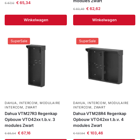
modules Zwart
€
65,34
€
87,12
€
62,62
€
83,49
Winkelwagen
Winkelwagen
SuperSale
SuperSale
DAHUA
,
INTERCOM
,
MODULAIRE
DAHUA
,
INTERCOM
,
MODULAIRE
INTERCOM
,
ZWART
INTERCOM
,
ZWART
Dahua VTM27R3 Regenkap
Dahua VTM28R4 Regenkap
Opbouw VTO42xx t.b.v. 3
Opbouw VTO42xx t.b.v. 4
modules Zwart
modules Zwart
€
67,16
€
103,46
€
89,54
€
137,94