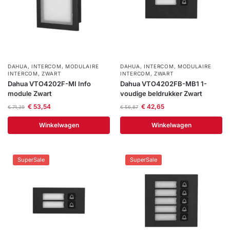
DAHUA
,
INTERCOM
,
MODULAIRE
DAHUA
,
INTERCOM
,
MODULAIRE
INTERCOM
,
ZWART
INTERCOM
,
ZWART
Dahua VTO4202F-MI Info
Dahua VTO4202FB-MB1 1-
module Zwart
voudige beldrukker Zwart
€
53,54
€
42,65
€
71,39
€
56,87
Winkelwagen
Winkelwagen
SuperSale
SuperSale