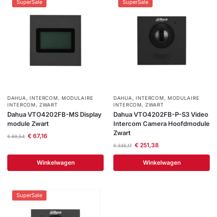
SuperSale
SuperSale
DAHUA
,
INTERCOM
,
MODULAIRE
DAHUA
,
INTERCOM
,
MODULAIRE
INTERCOM
,
ZWART
INTERCOM
,
ZWART
Dahua VTO4202FB-MS Display
Dahua VTO4202FB-P-S3 Video
module Zwart
Intercom Camera Hoofdmodule
Zwart
€
67,16
€
89,54
€
251,38
€
335,17
Winkelwagen
Winkelwagen
SuperSale