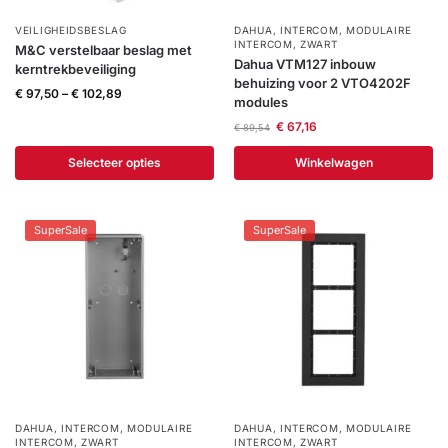
installatie
VEILIGHEIDSBESLAG
DAHUA
,
INTERCOM
,
MODULAIRE
INTERCOM
,
ZWART
M&C verstelbaar beslag met
Dahua VTM127 inbouw
kerntrekbeveiliging
Alarmsystemen
behuizing voor 2 VTO4202F
€
97,50
–
€
102,89
modules
Account
Contact
Help
Wagen
Camera's
€
67,16
€
89,54
&
Selecteer opties
Winkelwagen
Intercom
Branddetectie
SuperSale
SuperSale
Inbraakbeveiliging
Merken
Outlet
SALE
DAHUA
,
INTERCOM
,
MODULAIRE
DAHUA
,
INTERCOM
,
MODULAIRE
INTERCOM
,
ZWART
INTERCOM
,
ZWART