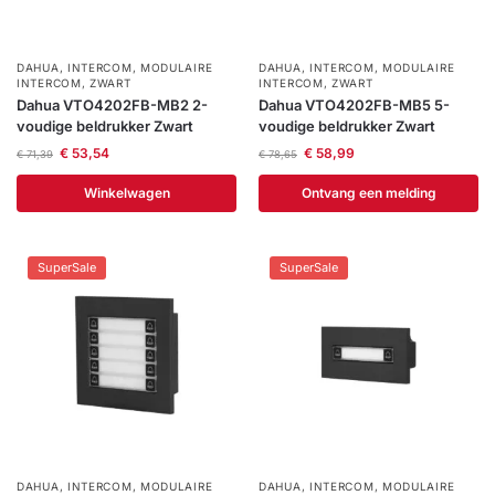
DAHUA
,
INTERCOM
,
MODULAIRE
DAHUA
,
INTERCOM
,
MODULAIRE
INTERCOM
,
ZWART
INTERCOM
,
ZWART
Dahua VTO4202FB-MB2 2-
Dahua VTO4202FB-MB5 5-
voudige beldrukker Zwart
voudige beldrukker Zwart
€
53,54
€
58,99
€
71,39
€
78,65
Winkelwagen
Ontvang een melding
SuperSale
SuperSale
DAHUA
,
INTERCOM
,
MODULAIRE
DAHUA
,
INTERCOM
,
MODULAIRE