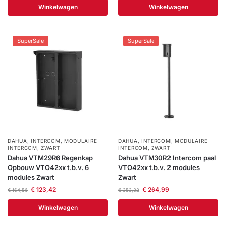
Winkelwagen
Winkelwagen
SuperSale
SuperSale
DAHUA
,
INTERCOM
,
MODULAIRE
DAHUA
,
INTERCOM
,
MODULAIRE
INTERCOM
,
ZWART
INTERCOM
,
ZWART
Dahua VTM29R6 Regenkap
Dahua VTM30R2 Intercom paal
Opbouw VTO42xx t.b.v. 6
VTO42xx t.b.v. 2 modules
modules Zwart
Zwart
€
123,42
€
264,99
€
164,56
€
353,32
Winkelwagen
Winkelwagen