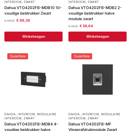
INTERCOM
,
ZWART
INTERCOM
,
ZWART
Dahua VTO4202FB-MDB10 10-
Dahua VTO4202FB-MDB2 2-
voudige beldrukker Zwart
voudige beldrukker halve
module zwart
€
89,36
€
119,15
€
58,64
€
78,19
Winkelwagen
Winkelwagen
SuperSale
SuperSale
DAHUA
,
INTERCOM
,
MODULAIRE
DAHUA
,
INTERCOM
,
MODULAIRE
INTERCOM
,
ZWART
INTERCOM
,
ZWART
Dahua VTO4202FB-MDB4 4-
Dahua VTO4202FB-MF
voudige beldrukker halve
Vingerafdrukmodule Zwart