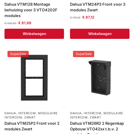
Dahua VTM128 Montage
Dahua VTM24P3 Front voor 3
Help &
behuizing voor 3 VTO4202F
modules Zwart
service
modules
€
87,12
€
116,16
€
81,68
€
108,90
Winkelwagen
Winkelwagen
SuperSale
SuperSale
DAHUA
,
INTERCOM
,
MODULAIRE
DAHUA
,
INTERCOM
,
MODULAIRE
INTERCOM
,
ZWART
INTERCOM
,
ZWART
Dahua VTM25P2 Front voor 2
Dahua VTM26R2 2 Regenkap
modules Zwart
Opbouw VTO42xx t.b.v. 2