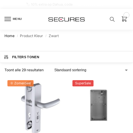
🏷️ 10% extra op Dahua, code
dahuasupersale
0
MENU
Home
Product Kleur
Zwart
/
/
Zoek een
product…
FILTERS TONEN
P
O
Toont alle 29 resultaten
P
U
L
A
🌞 Zomerdeal
SuperSale
I
R
Alarm
samenstellen
Alarm
met