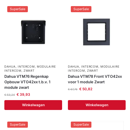
SuperSale
SuperSale
DAHUA
,
INTERCOM
,
MODULAIRE
DAHUA
,
INTERCOM
,
MODULAIRE
INTERCOM
,
ZWART
INTERCOM
,
ZWART
Dahua VTM76 Regenkap
Dahua VTM78 Front VTO42xx
Opbouw VTO42xx t.b.v. 1
voor 1 module Zwart
module zwart
€
50,82
€
67,76
€
39,93
€
53,24
Winkelwagen
Winkelwagen
SuperSale
SuperSale