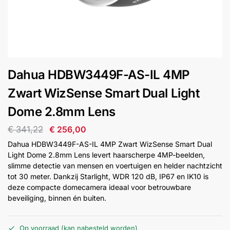
installatie
Alarmsystemen
Account
Contact
Help
Wagen
Camera's
Dahua HDBW3449F-AS-IL 4MP
&
Intercom
Zwart WizSense Smart Dual Light
Dome 2.8mm Lens
Branddetectie
€
341,22
€
256,00
Dahua HDBW3449F-AS-IL 4MP Zwart WizSense Smart Dual
Inbraakbeveiliging
Light Dome 2.8mm Lens levert haarscherpe 4MP-beelden,
slimme detectie van mensen en voertuigen en helder nachtzicht
tot 30 meter. Dankzij Starlight, WDR 120 dB, IP67 en IK10 is
Merken
deze compacte domecamera ideaal voor betrouwbare
beveiliging, binnen én buiten.
Outlet
SALE
Op voorraad (kan nabesteld worden)