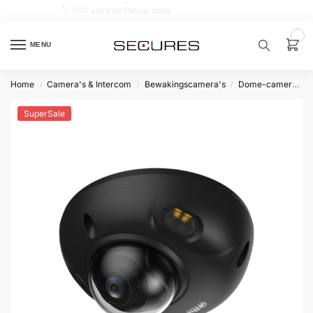
🏷️ 10% extra op Dahua, code
dahuasupersale
0
MENU
Home
Camera's & Intercom
Bewakingscamera's
Dome-camera’s
/
/
/
Zoek een
product…
SuperSale
P
O
P
U
L
A
I
R
Alarm
samenstellen
Alarm
met