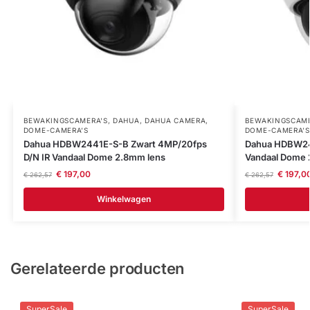
BEWAKINGSCAMERA'S
,
DAHUA
,
DAHUA CAMERA
,
BEWAKINGSCAME
DOME-CAMERA’S
DOME-CAMERA’S
Dahua HDBW2441E-S-B Zwart 4MP/20fps
Dahua HDBW24
D/N IR Vandaal Dome 2.8mm lens
Vandaal Dome 
€
197,00
€
197,0
€
262,57
€
262,57
Winkelwagen
Gerelateerde producten
SuperSale
SuperSale