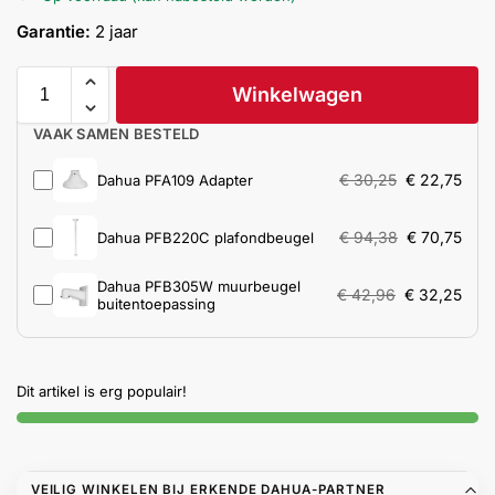
Help &
Garantie:
2 jaar
service
Winkelwagen
VAAK SAMEN BESTELD
€
30,25
€
22,75
Dahua PFA109 Adapter
€
94,38
€
70,75
Dahua PFB220C plafondbeugel
Dahua PFB305W muurbeugel
€
42,96
€
32,25
buitentoepassing
Dit artikel is erg populair!
VEILIG WINKELEN BIJ ERKENDE DAHUA-PARTNER