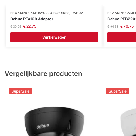
BEWAKINGCAMERA'S ACCESSOIRES
,
DAHUA
BEWAKINGCAMER
Dahua PFA109 Adapter
Dahua PFB220C
€
22,75
€
70,75
€
30,25
€
94,38
Winkelwagen
Vergelijkbare producten
SuperSale
SuperSale