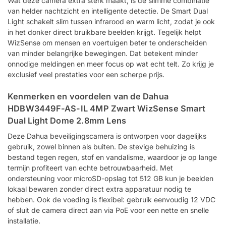
Wat deze camera extra sterk maakt, is de slimme combinatie
van helder nachtzicht en intelligente detectie. De Smart Dual
Light schakelt slim tussen infrarood en warm licht, zodat je ook
in het donker direct bruikbare beelden krijgt. Tegelijk helpt
WizSense om mensen en voertuigen beter te onderscheiden
van minder belangrijke bewegingen. Dat betekent minder
onnodige meldingen en meer focus op wat echt telt. Zo krijg je
exclusief veel prestaties voor een scherpe prijs.
Kenmerken en voordelen van de Dahua
HDBW3449F-AS-IL 4MP Zwart WizSense Smart
Dual Light Dome 2.8mm Lens
Deze Dahua beveiligingscamera is ontworpen voor dagelijks
gebruik, zowel binnen als buiten. De stevige behuizing is
bestand tegen regen, stof en vandalisme, waardoor je op lange
termijn profiteert van echte betrouwbaarheid. Met
ondersteuning voor microSD-opslag tot 512 GB kun je beelden
lokaal bewaren zonder direct extra apparatuur nodig te
hebben. Ook de voeding is flexibel: gebruik eenvoudig 12 VDC
of sluit de camera direct aan via PoE voor een nette en snelle
installatie.