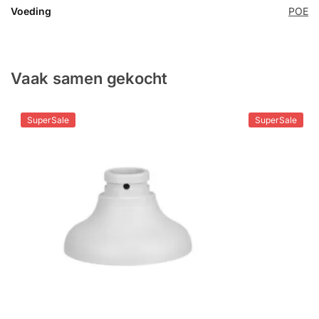
Voeding
POE
Vaak samen gekocht
SuperSale
SuperSale