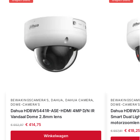
BEWAKINGSCAMERA'S
,
DAHUA
,
DAHUA CAMERA
,
BEWAKINGSCAME
DOME-CAMERA’S
DOME-CAMERA’S
Dahua HDBW5441R-ASE-HDMI 4MP D/N IR
Dahua HDBW38
Vandaal Dome 2.8mm lens
Smart Dual Li
motorzoomlen
€
414,75
€
552,97
€
418,25
€
557,81
Winkelwagen