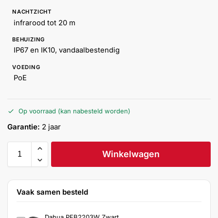
Help &
NACHTZICHT
service
infrarood tot 20 m
BEHUIZING
IP67 en IK10, vandaalbestendig
VOEDING
PoE
Op voorraad (kan nabesteld worden)
Garantie:
2 jaar
Winkelwagen
Vaak samen besteld
Dahua PFB2203W Zwart