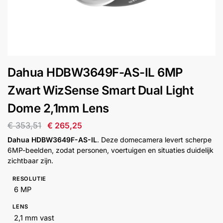
installatie
Alarmsystemen
Account
Contact
Help
Wagen
Camera's
Dahua HDBW3649F-AS-IL 6MP
&
Intercom
Zwart WizSense Smart Dual Light
Dome 2,1mm Lens
Branddetectie
€
353,51
€
265,25
Dahua HDBW3649F-AS-IL
. Deze domecamera levert scherpe
Inbraakbeveiliging
6MP-beelden, zodat personen, voertuigen en situaties duidelijk
zichtbaar zijn.
Merken
RESOLUTIE
6 MP
Outlet
SALE
LENS
2,1 mm vast