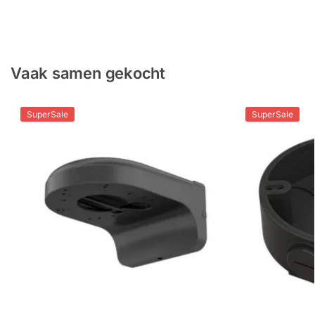
Per model
Firmware van Dahua
Vaak samen gekocht
SuperSale
SuperSale