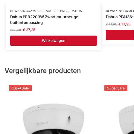
BEWAKINGCAMERA'S ACCESSOIRES
,
DAHUA
BEWAKINGCAMER
Dahua PFB2203W Zwart muurbeugel
Dahua PFA136-
buitentoepassing
€
17,25
€
22,99
€
27,25
€
36,30
Winkelwagen
Vergelijkbare producten
SuperSale
SuperSale