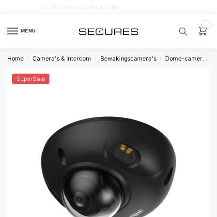
🏷️ 10% extra op Dahua, code
dahuasupersale
0
MENU
Home
Camera's & Intercom
Bewakingscamera's
Dome-camera’s
/
/
/
Zoek een
product…
SuperSale
P
O
P
U
L
A
I
R
Alarm
samenstellen
Alarm
met