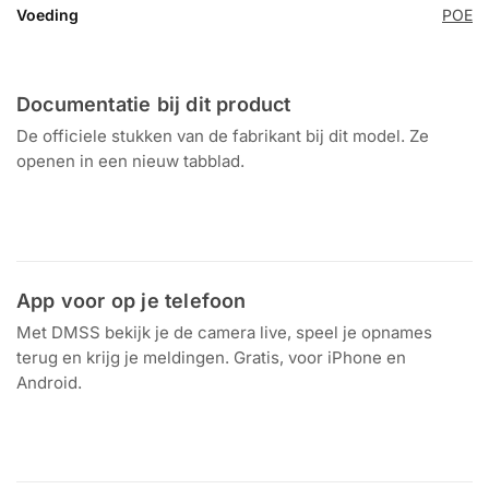
Voeding
POE
Documentatie bij dit product
De officiele stukken van de fabrikant bij dit model. Ze
openen in een nieuw tabblad.
Datasheet
HDBW3649F-AS-IL
App voor op je telefoon
Met DMSS bekijk je de camera live, speel je opnames
terug en krijg je meldingen. Gratis, voor iPhone en
Android.
Download in de
Ontdek het op
App Store
Google Play