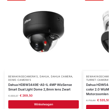
BEWAKINGSCAMERA'S
,
DAHUA
,
DAHUA CAMERA
,
BEWAKINGSCAME
DOME-CAMERA’S
TURRET-CAMERA
Dahua HDBW3449E-AS-IL 4MP WizSense
Dahua HDW544
Smart Dual Light Dome 2,8mm lens Zwart
color 2.0 WizM
Motorzoomlen
€
269,50
€
359,37
€
535,5
€
713,90
Winkelwagen