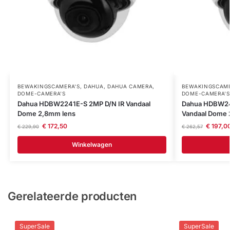
BEWAKINGSCAMERA'S
,
DAHUA
,
DAHUA CAMERA
,
BEWAKINGSCAME
DOME-CAMERA’S
DOME-CAMERA’S
Dahua HDBW2241E-S 2MP D/N IR Vandaal
Dahua HDBW24
Dome 2,8mm lens
Vandaal Dome 
€
172,50
€
197,0
€
229,90
€
262,57
Winkelwagen
Gerelateerde producten
SuperSale
SuperSale