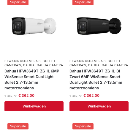
SuperSale
SuperSale
BEWAKINGSCAMERA'S
,
BULLET
BEWAKINGSCAMERA'S
,
BULLET
CAMERA’S
,
DAHUA
,
DAHUA CAMERA
CAMERA’S
,
DAHUA
,
DAHUA CAMERA
Dahua HFW3649T-ZS-IL 6MP
Dahua HFW3649T-ZS-IL-Bl
WizSense Smart Dual Light
Zwart 6MP WizSense Smart
Bullet 2.7-13.5mm
Dual Light Bullet 2.7-13.5mm
motorzoomlens
motorzoomlens
€
362,00
€
362,00
€
482,79
€
482,79
Winkelwagen
Winkelwagen
SuperSale
SuperSale