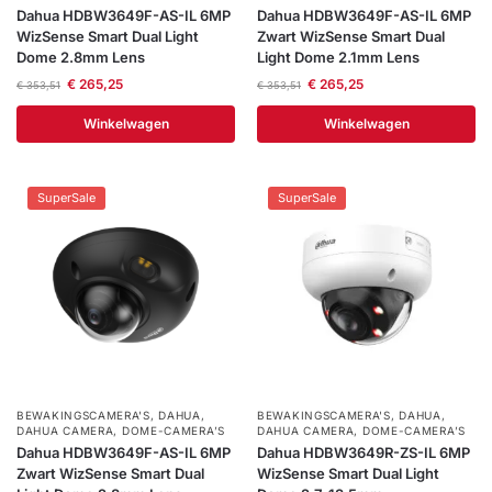
Dahua HDBW3649F-AS-IL 6MP
Dahua HDBW3649F-AS-IL 6MP
Help &
WizSense Smart Dual Light
Zwart WizSense Smart Dual
service
Dome 2.8mm Lens
Light Dome 2.1mm Lens
€
265,25
€
265,25
€
353,51
€
353,51
Winkelwagen
Winkelwagen
SuperSale
SuperSale
BEWAKINGSCAMERA'S
,
DAHUA
,
BEWAKINGSCAMERA'S
,
DAHUA
,
DAHUA CAMERA
,
DOME-CAMERA’S
DAHUA CAMERA
,
DOME-CAMERA’S
Dahua HDBW3649F-AS-IL 6MP
Dahua HDBW3649R-ZS-IL 6MP
Zwart WizSense Smart Dual
WizSense Smart Dual Light