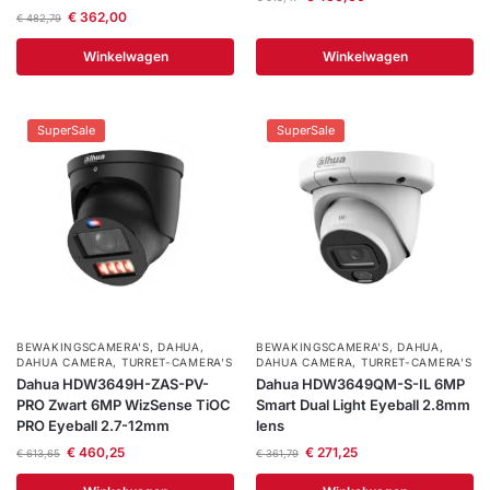
€
362,00
€
482,79
Winkelwagen
Winkelwagen
SuperSale
SuperSale
BEWAKINGSCAMERA'S
,
DAHUA
,
BEWAKINGSCAMERA'S
,
DAHUA
,
DAHUA CAMERA
,
TURRET-CAMERA'S
DAHUA CAMERA
,
TURRET-CAMERA'S
Dahua HDW3649H-ZAS-PV-
Dahua HDW3649QM-S-IL 6MP
PRO Zwart 6MP WizSense TiOC
Smart Dual Light Eyeball 2.8mm
PRO Eyeball 2.7-12mm
lens
€
460,25
€
271,25
€
613,65
€
361,79