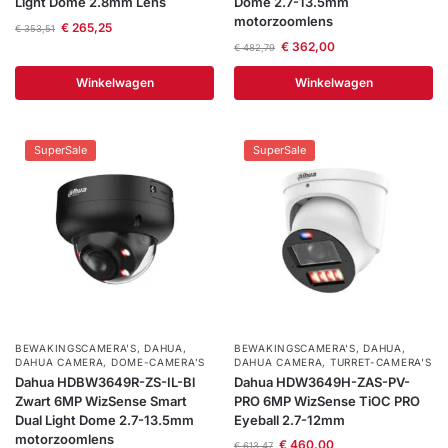
Light Dome 2.8mm Lens
Dome 2.7-13.5mm
motorzoomlens
€
265,25
€
353,51
€
362,00
€
482,79
Winkelwagen
Winkelwagen
SuperSale
SuperSale
BEWAKINGSCAMERA'S
,
DAHUA
,
BEWAKINGSCAMERA'S
,
DAHUA
,
DAHUA CAMERA
,
DOME-CAMERA’S
DAHUA CAMERA
,
TURRET-CAMERA'S
Dahua HDBW3649R-ZS-IL-Bl
Dahua HDW3649H-ZAS-PV-
Zwart 6MP WizSense Smart
PRO 6MP WizSense TiOC PRO
Dual Light Dome 2.7-13.5mm
Eyeball 2.7-12mm
motorzoomlens
€
460,00
€
613,47