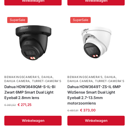
Winkelwagen
Winkelwagen
SuperSale
SuperSale
BEWAKINGSCAMERA'S
,
DAHUA
,
BEWAKINGSCAMERA'S
,
DAHUA
,
DAHUA CAMERA
,
TURRET-CAMERA'S
DAHUA CAMERA
,
TURRET-CAMERA'S
Dahua HDW3649QM-S-IL-Bl
Dahua HDW3649T-ZS-IL 6MP
Zwart 6MP Smart Dual Light
WizSense Smart Dual Light
Eyeball 2.8mm lens
Eyeball 2.7-13.5mm
motorzoomlens
€
271,25
€
361,52
€
373,00
€
497,31
Winkelwagen
Winkelwagen