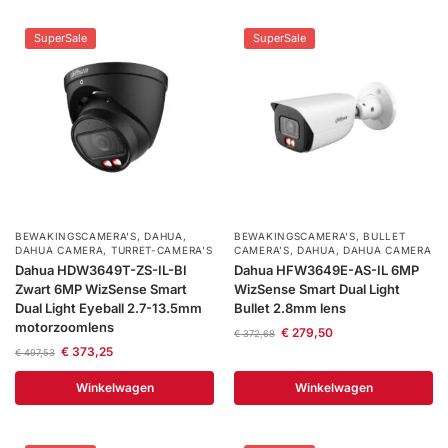
SuperSale
SuperSale
BEWAKINGSCAMERA'S
,
DAHUA
,
BEWAKINGSCAMERA'S
,
BULLET
DAHUA CAMERA
,
TURRET-CAMERA'S
CAMERA’S
,
DAHUA
,
DAHUA CAMERA
Dahua HDW3649T-ZS-IL-BI
Dahua HFW3649E-AS-IL 6MP
Zwart 6MP WizSense Smart
WizSense Smart Dual Light
Dual Light Eyeball 2.7-13.5mm
Bullet 2.8mm lens
motorzoomlens
€
279,50
€
372,68
€
373,25
€
497,53
Winkelwagen
Winkelwagen