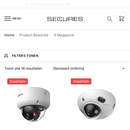
🏷️ 10% extra op Dahua, code
dahuasupersale
0
MENU
Home
Product Resolutie
6 Megapixel
/
/
Zoek een
product…
FILTERS TONEN
P
O
Toont alle 18 resultaten
P
U
L
A
SuperSale
SuperSale
I
R
Alarm
samenstellen
Alarm
met