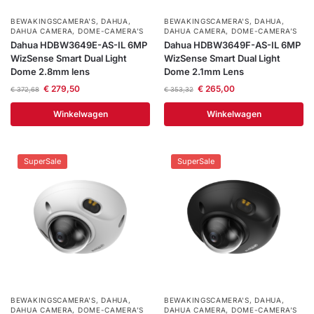
installatie
BEWAKINGSCAMERA'S
,
DAHUA
,
BEWAKINGSCAMERA'S
,
DAHUA
,
DAHUA CAMERA
,
DOME-CAMERA’S
DAHUA CAMERA
,
DOME-CAMERA’S
Dahua HDBW3649E-AS-IL 6MP
Dahua HDBW3649F-AS-IL 6MP
Alarmsystemen
WizSense Smart Dual Light
WizSense Smart Dual Light
Dome 2.8mm lens
Dome 2.1mm Lens
Account
Contact
Help
Wagen
Camera's
€
279,50
€
265,00
€
372,68
€
353,32
&
Winkelwagen
Winkelwagen
Intercom
Branddetectie
SuperSale
SuperSale
Inbraakbeveiliging
Merken
Outlet
SALE
BEWAKINGSCAMERA'S
,
DAHUA
,
BEWAKINGSCAMERA'S
,
DAHUA
,
DAHUA CAMERA
,
DOME-CAMERA’S
DAHUA CAMERA
,
DOME-CAMERA’S