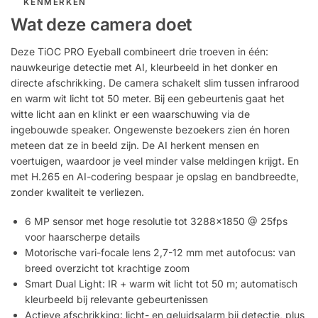
KENMERKEN
Wat deze camera doet
Deze TiOC PRO Eyeball combineert drie troeven in één:
nauwkeurige detectie met AI, kleurbeeld in het donker en
directe afschrikking. De camera schakelt slim tussen infrarood
en warm wit licht tot 50 meter. Bij een gebeurtenis gaat het
witte licht aan en klinkt er een waarschuwing via de
ingebouwde speaker. Ongewenste bezoekers zien én horen
meteen dat ze in beeld zijn. De AI herkent mensen en
voertuigen, waardoor je veel minder valse meldingen krijgt. En
met H.265 en AI-codering bespaar je opslag en bandbreedte,
zonder kwaliteit te verliezen.
6 MP sensor met hoge resolutie tot 3288×1850 @ 25fps
voor haarscherpe details
Motorische vari-focale lens 2,7-12 mm met autofocus: van
breed overzicht tot krachtige zoom
Smart Dual Light: IR + warm wit licht tot 50 m; automatisch
kleurbeeld bij relevante gebeurtenissen
Actieve afschrikking: licht- en geluidsalarm bij detectie, plus