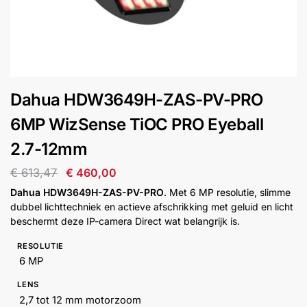
installatie
Alarmsystemen
Account
Contact
Help
Wagen
Camera's
Dahua HDW3649H-ZAS-PV-PRO
&
Intercom
6MP WizSense TiOC PRO Eyeball
2.7-12mm
Branddetectie
€
613,47
€
460,00
Dahua HDW3649H-ZAS-PV-PRO
. Met 6 MP resolutie, slimme
Inbraakbeveiliging
dubbel lichttechniek en actieve afschrikking met geluid en licht
beschermt deze IP-camera Direct wat belangrijk is.
Merken
RESOLUTIE
6 MP
Outlet
SALE
LENS
2,7 tot 12 mm motorzoom