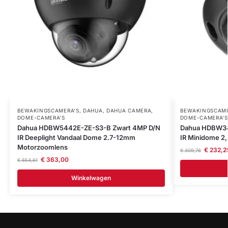
BEWAKINGSCAMERA'S
,
DAHUA
,
DAHUA CAMERA
,
BEWAKINGSCAME
DOME-CAMERA’S
DOME-CAMERA’S
Dahua HDBW5442E-ZE-S3-B Zwart 4MP D/N
Dahua HDBW34
IR Deeplight Vandaal Dome 2.7-12mm
IR Minidome 2
Motorzoomlens
€
232,2
€
309,76
€
363,00
€
654,61
Winkelwagen