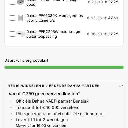
€
22,99
€
17,25
doos
Dahua PFA6330X Montagedoos
€
63,38
€
47,50
voor 2 camera's
Dahua PFB2203W muurbeugel
€
36,30
€
27,25
buitentoepassing
Dit artikel is erg populair!
VEILIG WINKELEN BIJ ERKENDE DAHUA-PARTNER
Vanaf € 250 geen
verzendkosten*
Officiële Dahua VAEP-partner Benelux
Transport tot € 10.000 verzekerd
Uit eigen voorraad of via officiële distributeurs
Levertijd 1 tot 2 werkdagen
Ma-vr vóór 16:00 verzonden