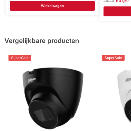
€
47,50
€
63,38
Winkelwagen
Vergelijkbare producten
SuperSale
SuperSale