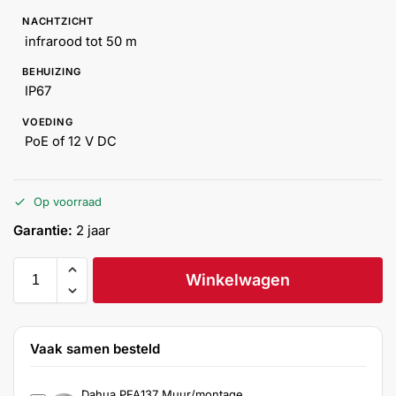
Help &
NACHTZICHT
service
infrarood tot 50 m
BEHUIZING
IP67
VOEDING
PoE of 12 V DC
Op voorraad
Garantie:
2 jaar
Winkelwagen
Vaak samen besteld
Dahua PFA137 Muur/montage