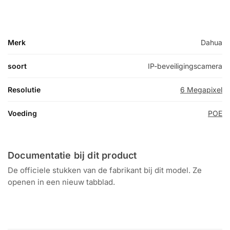
Merk
Dahua
soort
IP-beveiligingscamera
Resolutie
6 Megapixel
Voeding
POE
Documentatie bij dit product
De officiele stukken van de fabrikant bij dit model. Ze
openen in een nieuw tabblad.
Datasheet
HDW3649H-ZAS-PV-PRO