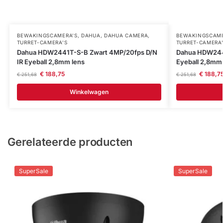
BEWAKINGSCAMERA'S
,
DAHUA
,
DAHUA CAMERA
,
BEWAKINGSCAME
TURRET-CAMERA'S
TURRET-CAMERA
Dahua HDW2441T-S-B Zwart 4MP/20fps D/N
Dahua HDW244
IR Eyeball 2,8mm lens
Eyeball 2,8mm 
€
188,75
€
188,7
€
251,68
€
251,68
Winkelwagen
Gerelateerde producten
SuperSale
SuperSale