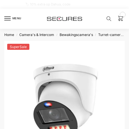
🏷️ 10% extra op Dahua, code
dahuasupersale
0
MENU
Home
Camera's & Intercom
Bewakingscamera's
Turret-camera's
/
/
/
Zoek een
product…
SuperSale
P
O
P
U
L
A
I
R
Alarm
samenstellen
Alarm
met