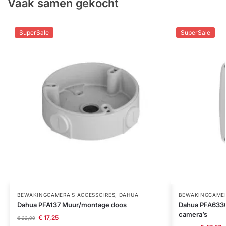
Vaak samen gekocht
SuperSale
SuperSale
BEWAKINGCAMERA'S ACCESSOIRES
,
DAHUA
BEWAKINGCAMER
Dahua PFA137 Muur/montage doos
Dahua PFA633
camera’s
€
17,25
€
22,99