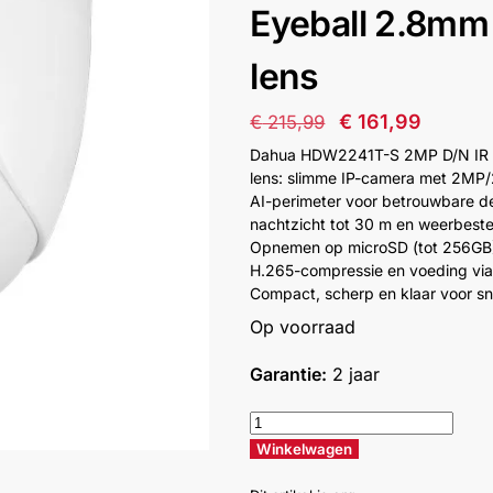
Eyeball 2.8mm
lens
€
161,99
€
215,99
Dahua HDW2241T-S 2MP D/N IR 
lens: slimme IP-camera met 2MP
AI-perimeter voor betrouwbare de
nachtzicht tot 30 m en weerbeste
Opnemen op microSD (tot 256GB),
H.265-compressie en voeding via
Compact, scherp en klaar voor snel
Op voorraad
Garantie:
2 jaar
Winkelwagen