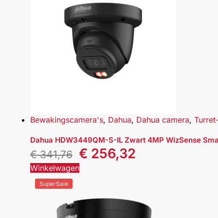
Bewakingscamera's
,
Dahua
,
Dahua camera
,
Turret
Dahua HDW3449QM-S-IL Zwart 4MP WizSense Smart 
€
256,32
€
341,76
Winkelwagen
SuperSale