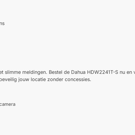
ns
et slimme meldingen. Bestel de Dahua HDW2241T-S nu en v
beveilig jouw locatie zonder concessies.
scamera