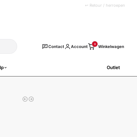
+31 (0)251 77 00 20
↩ Retour / herroepen
Zoeken
0
Contact
Account
lp
Outlet
SALE