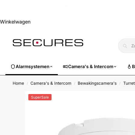
🏷️ Nu 10% EXTRA korting op alle Dahua. Gebruik code
dahuasuper
Winkelwagen
Alarmsystemen
Camera's & Intercom
B
Home
Camera's & Intercom
Bewakingscamera's
Turre
/
/
/
SuperSale