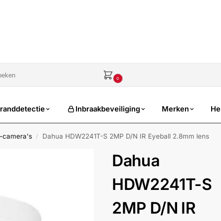
sale
€
0,00
0
randdetectie
Inbraakbeveiliging
Merken
He
t-camera's
Dahua HDW2241T-S 2MP D/N IR Eyeball 2.8mm lens
/
Dahua
HDW2241T-S
2MP D/N IR