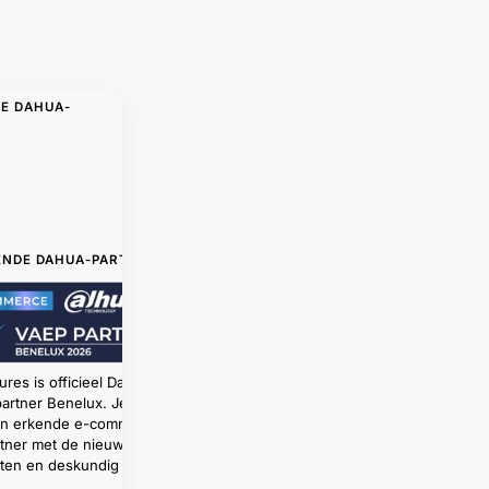
DE DAHUA-
ENDE DAHUA-PARTNER
ures is officieel Dahua
artner Benelux. Je koopt
een erkende e-commerce
tner met de nieuwste
ten en deskundig advies.