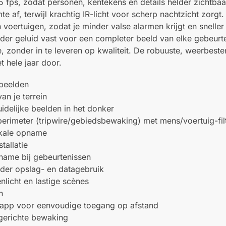
ps, zodat personen, kentekens en details helder zichtbaar
af, terwijl krachtig IR-licht voor scherp nachtzicht zorgt
voertuigen, zodat je minder valse alarmen krijgt en sneller 
der geluid vast voor een completer beeld van elke gebeurt
 zonder in te leveren op kwaliteit. De robuuste, weerbeste
 hele jaar door.
 beelden
n je terrein
uidelijke beelden in het donker
erimeter (tripwire/gebiedsbewaking) met mens/voertuig-fil
okale opname
tallatie
name bij gebeurtenissen
er opslag- en datagebruik
nlicht en lastige scènes
n
app voor eenvoudige toegang op afstand
 gerichte bewaking