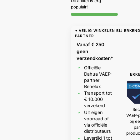
Dit artikel is erg
populair!
VEILIG WINKELEN BIJ ERKEN
PARTNER
Vanaf € 250
geen
verzendkosten*
Officiële
Dahua VAEP-
ERK
partner
Benelux
Transport tot
€ 10.000
verzekerd
Sec
Uit eigen
VAEP-p
voorraad of
bij 
via officiële
par
distributeurs
produc
Levertijd 1 tot