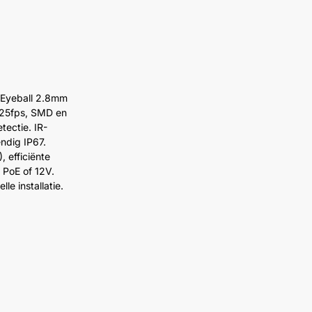
Eyeball 2.8mm
/25fps, SMD en
tectie. IR-
ndig IP67.
 efficiënte
 PoE of 12V.
le installatie.