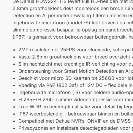
De Dahua HDW2241T-S levert Full HD-beelden met 25 f
2.8mm groothoeklens dekt moeiteloos een brede ruimte 
Detection en AI perimeterbewaking filteren mensen en 
ingebouwde microfoon (model -S) legt bovendien hel
slimme compressie bespaar je opslag en bandbreedte,
(IP67) is gemaakt voor betrouwbaar buitengebruik, het
2MP resolutie met 25FPS voor vloeiende, scherpe
Vaste 2.8mm groothoeklens voor breed overzicht va
Slim nachtzicht met krachtige IR-verlichting voor d
Ondersteuning voor Smart Motion Detection en AI p
Geschikt voor micro‑SD kaarten tot 256GB voor l
Voeding via PoE (802.3af) of 12V DC – flexibele ins
Ingebouwde microfoon (‑S) voor heldere audio-op
H.265+/H.264+ slimme videocompressie voor mind
True WDR en beeldoptimalisatie voor detail bij tege
IP67 weerbestendig – betrouwbaar binnen en buite
Compatibel met Dahua NVR’s, ONVIF en de DMSS-
Privacyzones en instelbare detectiegebieden voor