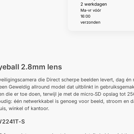
2 werkdagen
Ma-vr vóór
16:00
verzonden
eball 2.8mm lens
veiligingscamera die Direct scherpe beelden levert, dag én
 Geweldig allround model dat uitblinkt in gebruiksgemak 
gen die er toe doen, terwijl je met de micro‑SD opslag tot 2
voudig: één netwerkkabel is genoeg voor beeld, stroom en da
is, winkel of kantoor.
W2241T-S