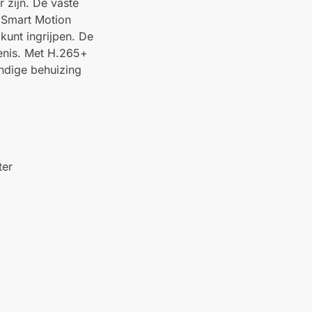
 zijn. De vaste
. Smart Motion
kunt ingrijpen. De
enis. Met H.265+
ndige behuizing
ter