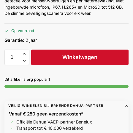
detectie voor mensen/voertuigen en perimeterbewaking. Met
Help &
ingebouwde microfoon, IP67, H.265+ en MicroSD tot 512 GB.
service
De slimme beveiligingscamera voor elk weer.
Op voorraad
Garantie:
2 jaar
Winkelwagen
Dit artikel is erg populair!
VEILIG WINKELEN BIJ ERKENDE DAHUA-PARTNER
Vanaf € 250 geen
verzendkosten*
Officiële Dahua VAEP-partner Benelux
Transport tot € 10.000 verzekerd