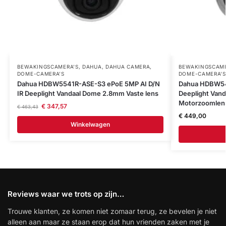
BEWAKINGSCAMERA'S
,
DAHUA
,
DAHUA CAMERA
,
BEWAKINGSCAME
DOME-CAMERA’S
DOME-CAMERA’S
Dahua HDBW5541R-ASE-S3 ePoE 5MP AI D/N
Dahua HDBW54
IR Deeplight Vandaal Dome 2.8mm Vaste lens
Deeplight Van
Motorzoomlen
€
347,57
€
463,43
€
449,00
Winkelwagen
Reviews waar we trots op zijn…
Trouwe klanten, ze komen niet zomaar terug, ze bevelen je niet
alleen aan maar ze staan erop dat hun vrienden zaken met je