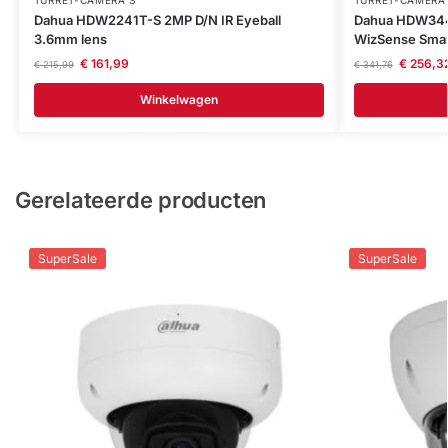
TURRET-CAMERA'S
TURRET-CAMERA
Dahua HDW2241T-S 2MP D/N IR Eyeball
Dahua HDW344
3.6mm lens
WizSense Smart
€
161,99
€
256,3
€
215,99
€
341,76
Winkelwagen
Gerelateerde producten
SuperSale
SuperSale