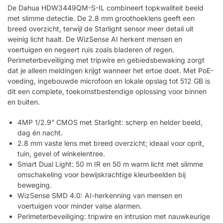
De Dahua HDW3449QM-S-IL combineert topkwaliteit beeld
met slimme detectie. De 2.8 mm groothoeklens geeft een
breed overzicht, terwijl de Starlight sensor meer detail uit
weinig licht haalt. De WizSense AI herkent mensen en
voertuigen en negeert ruis zoals bladeren of regen.
Perimeterbeveiliging met tripwire en gebiedsbewaking zorgt
dat je alleen meldingen krijgt wanneer het ertoe doet. Met PoE-
voeding, ingebouwde microfoon en lokale opslag tot 512 GB is
dit een complete, toekomstbestendige oplossing voor binnen
en buiten.
4MP 1/2.9” CMOS met Starlight: scherp en helder beeld,
dag én nacht.
2.8 mm vaste lens met breed overzicht; ideaal voor oprit,
tuin, gevel of winkelentree.
Smart Dual Light: 50 m IR en 50 m warm licht met slimme
omschakeling voor bewijskrachtige kleurbeelden bij
beweging.
WizSense SMD 4.0: AI-herkenning van mensen en
voertuigen voor minder valse alarmen.
Perimeterbeveiliging: tripwire en intrusion met nauwkeurige