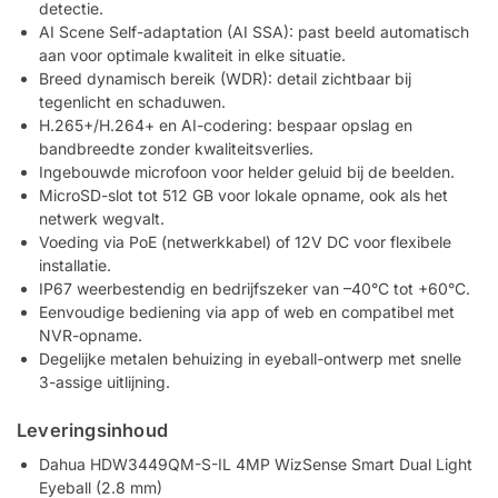
detectie.
AI Scene Self-adaptation (AI SSA): past beeld automatisch
aan voor optimale kwaliteit in elke situatie.
Breed dynamisch bereik (WDR): detail zichtbaar bij
tegenlicht en schaduwen.
H.265+/H.264+ en AI-codering: bespaar opslag en
bandbreedte zonder kwaliteitsverlies.
Ingebouwde microfoon voor helder geluid bij de beelden.
MicroSD-slot tot 512 GB voor lokale opname, ook als het
netwerk wegvalt.
Voeding via PoE (netwerkkabel) of 12V DC voor flexibele
installatie.
IP67 weerbestendig en bedrijfszeker van –40°C tot +60°C.
Eenvoudige bediening via app of web en compatibel met
NVR-opname.
Degelijke metalen behuizing in eyeball-ontwerp met snelle
3-assige uitlijning.
Leveringsinhoud
Dahua HDW3449QM-S-IL 4MP WizSense Smart Dual Light
Eyeball (2.8 mm)