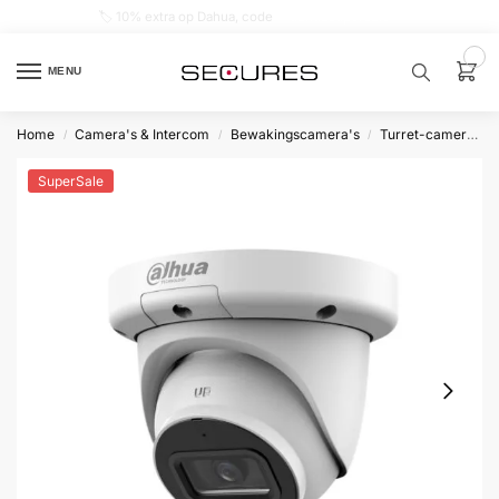
🏷️ 10% extra op Dahua, code
dahuasupersale
0
MENU
Home
Camera's & Intercom
Bewakingscamera's
Turret-camera's
/
/
/
Zoek een
product…
SuperSale
P
O
P
U
L
A
I
R
Alarm
samenstellen
Alarm
met