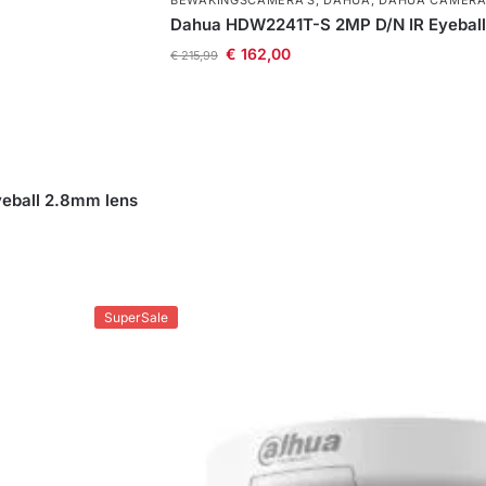
BEWAKINGSCAMERA'S
,
DAHUA
,
DAHUA CAMER
Dahua HDW2241T-S 2MP D/N IR Eyeball
€
162,00
€
215,99
eball 2.8mm lens
SuperSale