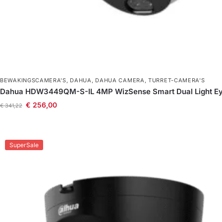
BEWAKINGSCAMERA'S
,
DAHUA
,
DAHUA CAMERA
,
TURRET-CAMERA'S
Dahua HDW3449QM-S-IL 4MP WizSense Smart Dual Light Ey
€
256,00
€
341,22
SuperSale