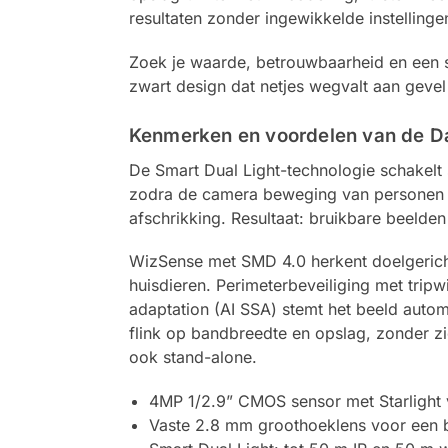
resultaten zonder ingewikkelde instellinge
Zoek je waarde, betrouwbaarheid en een s
zwart design dat netjes wegvalt aan gevel
Kenmerken en voordelen van de
De Smart Dual Light-technologie schakelt s
zodra de camera beweging van personen of 
afschrikking. Resultaat: bruikbare beelden
WizSense met SMD 4.0 herkent doelgericht
huisdieren. Perimeterbeveiliging met tripwi
adaptation (AI SSA) stemt het beeld autom
flink op bandbreedte en opslag, zonder z
ook stand-alone.
4MP 1/2.9” CMOS sensor met Starlight vo
Vaste 2.8 mm groothoeklens voor een b