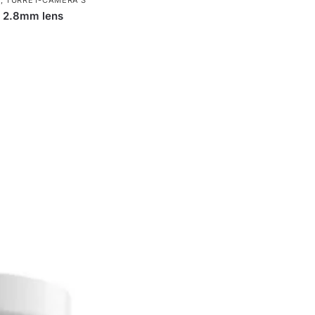
A
,
TURRET-CAMERA'S
 2.8mm lens