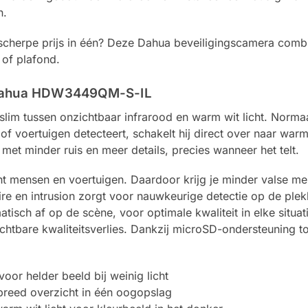
n.
cherpe prijs in één? Deze Dahua beveiligingscamera combin
 of plafond.
 Dahua HDW3449QM-S-IL
lim tussen onzichtbaar infrarood en warm wit licht. Normaal
voertuigen detecteert, schakelt hij direct over naar warm 
 met minder ruis en meer details, precies wanneer het telt.
 mensen en voertuigen. Daardoor krijg je minder valse me
re en intrusion zorgt voor nauwkeurige detectie op de plekke
atisch af op de scène, voor optimale kwaliteit in elke situ
ichtbare kwaliteitsverlies. Dankzij microSD-ondersteuning
or helder beeld bij weinig licht
reed overzicht in één oogopslag