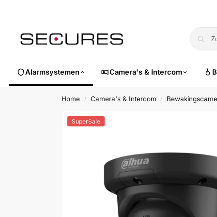
🏷️ Nu 10% EXTRA korting op alle Dahua. Gebruik code
dahuasuper
Alarmsystemen
Camera's & Intercom
B
Home
Camera's & Intercom
Bewakingscame
/
/
SuperSale