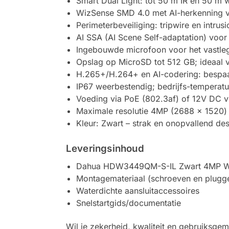
Smart Dual Light: tot 50 m IR en 50 m w
WizSense SMD 4.0 met AI-herkenning v
Perimeterbeveiliging: tripwire en intru
AI SSA (AI Scene Self-adaptation) voor
Ingebouwde microfoon voor het vastle
Opslag op MicroSD tot 512 GB; ideaal 
H.265+/H.264+ en AI-codering: bespaar
IP67 weerbestendig; bedrijfs-temperat
Voeding via PoE (802.3af) of 12V DC voo
Maximale resolutie 4MP (2688 × 1520)
Kleur: Zwart – strak en onopvallend de
Leveringsinhoud
Dahua HDW3449QM-S-IL Zwart 4MP Wiz
Montagemateriaal (schroeven en plugg
Waterdichte aansluitaccessoires
Snelstartgids/documentatie
Wil je zekerheid, kwaliteit en gebruiksg