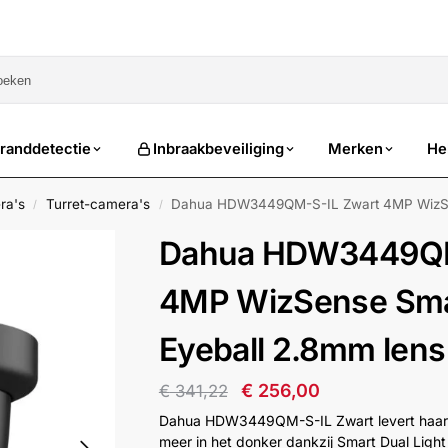
sale
randdetectie
Inbraakbeveiliging
Merken
He
ra's
Turret-camera's
Dahua HDW3449QM-S-IL Zwart 4MP WizSen
/
/
Dahua HDW3449QM
4MP WizSense Smar
Eyeball 2.8mm lens
€
256,00
€
341,22
Dahua HDW3449QM-S-IL Zwart levert haars
meer in het donker dankzij Smart Dual Light 