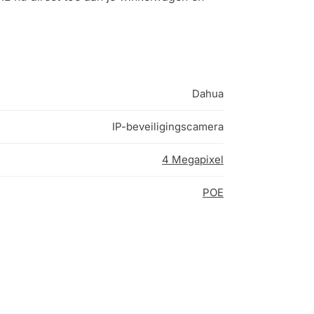
Dahua
IP-beveiligingscamera
4 Megapixel
POE