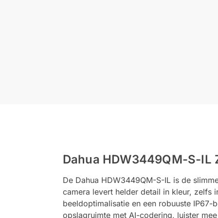
Dahua HDW3449QM-S-IL Zw
De Dahua HDW3449QM-S-IL is de slimme e
camera levert helder detail in kleur, zelf
beeldoptimalisatie en een robuuste IP67-b
opslagruimte met AI-codering, luister mee