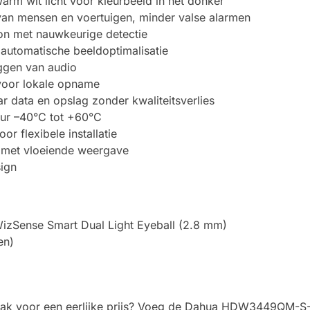
arm wit licht voor kleurbeeld in het donker
an mensen en voertuigen, minder valse alarmen
sion met nauwkeurige detectie
 automatische beeldoptimalisatie
ggen van audio
voor lokale opname
 data en opslag zonder kwaliteitsverlies
uur –40°C tot +60°C
r flexibele installatie
 met vloeiende weergave
sign
Sense Smart Dual Light Eyeball (2.8 mm)
en)
emak voor een eerlijke prijs? Voeg de Dahua HDW3449QM-S-I