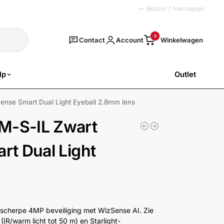
+31 (0)251 77 00 20
↩ Retour / herroepen
Zoeken
0
Contact
Account
lp
Outlet
SALE
se Smart Dual Light Eyeball 2.8mm lens
-S-IL Zwart
t Dual Light
cherpe 4MP beveiliging met WizSense AI. Zie
(IR/warm licht tot 50 m) en Starlight-