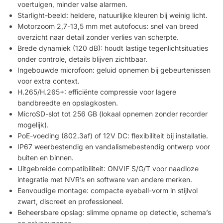
voertuigen, minder valse alarmen.
Starlight-beeld: heldere, natuurlijke kleuren bij weinig licht.
Motorzoom 2,7-13,5 mm met autofocus: snel van breed
overzicht naar detail zonder verlies van scherpte.
Brede dynamiek (120 dB): houdt lastige tegenlichtsituaties
onder controle, details blijven zichtbaar.
Ingebouwde microfoon: geluid opnemen bij gebeurtenissen
voor extra context.
H.265/H.265+: efficiënte compressie voor lagere
bandbreedte en opslagkosten.
MicroSD-slot tot 256 GB (lokaal opnemen zonder recorder
mogelijk).
PoE-voeding (802.3af) of 12V DC: flexibiliteit bij installatie.
IP67 weerbestendig en vandalismebestendig ontwerp voor
buiten en binnen.
Uitgebreide compatibiliteit: ONVIF S/G/T voor naadloze
integratie met NVR’s en software van andere merken.
Eenvoudige montage: compacte eyeball-vorm in stijlvol
zwart, discreet en professioneel.
Beheersbare opslag: slimme opname op detectie, schema’s