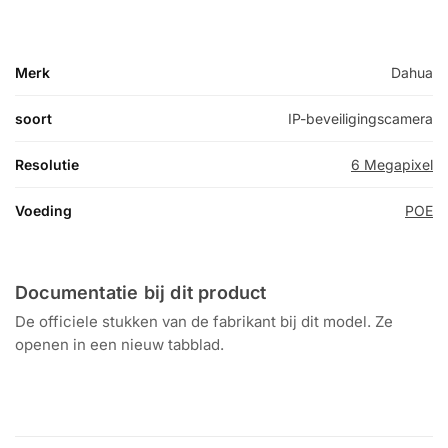
Merk
Dahua
soort
IP-beveiligingscamera
Resolutie
6 Megapixel
Voeding
POE
Documentatie bij dit product
De officiele stukken van de fabrikant bij dit model. Ze
openen in een nieuw tabblad.
Datasheet
HDW3649T-ZS-IL-BI