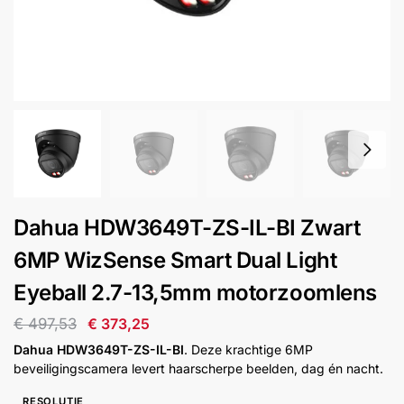
installatie
Alarmsystemen
Account
Contact
Help
Wagen
Camera's
&
Intercom
Branddetectie
Dahua HDW3649T-ZS-IL-BI Zwart
6MP WizSense Smart Dual Light
Inbraakbeveiliging
Eyeball 2.7-13,5mm motorzoomlens
Merken
€
497,53
€
373,25
Dahua HDW3649T-ZS-IL-BI
. Deze krachtige 6MP
beveiligingscamera levert haarscherpe beelden, dag én nacht.
Outlet
SALE
RESOLUTIE