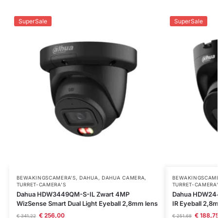
SuperSale
SuperSale
BEWAKINGSCAMERA'S
,
DAHUA
,
DAHUA CAMERA
,
BEWAKINGSCAME
TURRET-CAMERA'S
TURRET-CAMERA
Dahua HDW3449QM-S-IL Zwart 4MP
Dahua HDW244
WizSense Smart Dual Light Eyeball 2,8mm lens
IR Eyeball 2,8
€
256,00
€
188,7
€
341,22
€
251,68