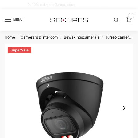
🏷️ 10% extra op Dahua, code
dahuasupersale
0
MENU
Home
Camera's & Intercom
Bewakingscamera's
Turret-camera's
/
/
/
Zoek een
product…
SuperSale
P
O
P
U
L
A
I
R
Alarm
samenstellen
Alarm
met