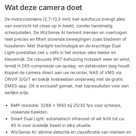
Wat deze camera doet
De motorzoomlens (2,7-13,5 mm) met autofocus brengt alles
van overzicht tot close-up in beeld, zonder handmatig
scherpstellen. De WizSense AI herkent mensen en voertuigen
heel precies en filtert storende bewegingen zoals bladeren of
huisdieren. Met Starlight-technologie en de krachtige Dual
Light-prestaties ziet u zelfs in het donker alles helder en
kleurenrijk. De robuuste IP67-behuizing trotseert weer en wind,
terwijl H.265-compressie uw opslag- en datakosten laag houdt.
Koppel de camera direct aan uw recorder, NAS of VMS via
ONVIF S/G/T en bekijk livebeelden onderweg met de gratis
DMSS-app. Dit is exclusief gemak, met topresultaten voor een
eerlijke prijs.
6MP resolutie: 3288 × 1850 bij 25/30 fps voor scherpe,
vloeiende beelden.
Smart Dual Light: automatisch infrarood of wit licht tot ca.
40 m voor duidelijk beeld in elke situatie.
WizSense AI: slimme detectie en classificatie van mensen en