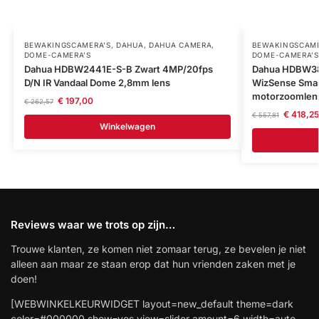
BEWAKINGSCAMERA'S
,
DAHUA
,
DAHUA CAMERA
,
BEWAKINGSCAME
DOME-CAMERA’S
DOME-CAMERA’S
Dahua HDBW2441E-S-B Zwart 4MP/20fps
Dahua HDBW38
D/N IR Vandaal Dome 2,8mm lens
WizSense Smar
motorzoomlen
€
197,00
€
262,57
€
418,25
€
557,81
Winkelwagen
Reviews waar we trots op zijn…
Trouwe klanten, ze komen niet zomaar terug, ze bevelen je niet
alleen aan maar ze staan erop dat hun vrienden zaken met je
doen!
[WEBWINKELKEURWIDGET layout=new_default theme=dark
color=#000000 show=yes view=slider amount=6 width=auto