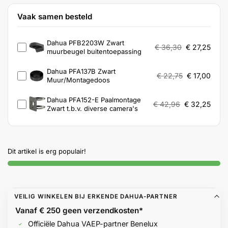
Vaak samen besteld
Dahua PFB2203W Zwart
€
36,30
€
27,25
muurbeugel buitentoepassing
Dahua PFA137B Zwart
€
22,75
€
17,00
Muur/Montagedoos
Dahua PFA152-E Paalmontage
€
42,96
€
32,25
Zwart t.b.v. diverse camera's
Dit artikel is erg populair!
VEILIG WINKELEN BIJ ERKENDE DAHUA-PARTNER
Vanaf € 250 geen
verzendkosten*
Officiële Dahua VAEP-partner Benelux