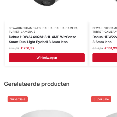
BEWAKINGSCAMERA'S
,
DAHUA
,
DAHUA CAMERA
,
BEWAKINGSCAME
TURRET-CAMERA'S
TURRET-CAMERA
Dahua HDW3449QM-S-IL 4MP WizSense
Dahua HDW2241
Smart Dual Light Eyeball 3.6mm lens
3.6mm lens
€
256,32
€
161,9
€
341,76
€
215,99
Winkelwagen
Gerelateerde producten
SuperSale
SuperSale