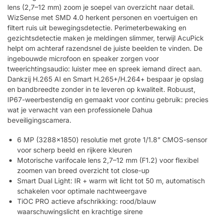
lens (2,7–12 mm) zoom je soepel van overzicht naar detail.
WizSense met SMD 4.0 herkent personen en voertuigen en
filtert ruis uit bewegingsdetectie. Perimeterbewaking en
gezichtsdetectie maken je meldingen slimmer, terwijl AcuPick
helpt om achteraf razendsnel de juiste beelden te vinden. De
ingebouwde microfoon en speaker zorgen voor
tweerichtingsaudio: luister mee en spreek iemand direct aan.
Dankzij H.265 AI en Smart H.265+/H.264+ bespaar je opslag
en bandbreedte zonder in te leveren op kwaliteit. Robuust,
IP67-weerbestendig en gemaakt voor continu gebruik: precies
wat je verwacht van een professionele Dahua
beveiligingscamera.
6 MP (3288×1850) resolutie met grote 1/1.8” CMOS-sensor
voor scherp beeld en rijkere kleuren
Motorische varifocale lens 2,7–12 mm (F1.2) voor flexibel
zoomen van breed overzicht tot close-up
Smart Dual Light: IR + warm wit licht tot 50 m, automatisch
schakelen voor optimale nachtweergave
TiOC PRO actieve afschrikking: rood/blauw
waarschuwingslicht en krachtige sirene