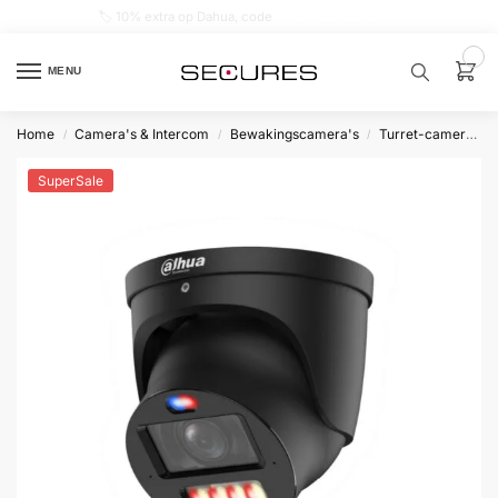
🏷️ 10% extra op Dahua, code
dahuasupersale
0
MENU
Home
Camera's & Intercom
Bewakingscamera's
Turret-camera's
/
/
/
Zoek een
product…
SuperSale
P
O
P
U
L
A
I
R
Alarm
samenstellen
Alarm
met