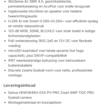
WizSense AI: SMD 4.0, gezichtsdetectie,
perimeterbewaking en AcuPick voor snelle terugzoek
Ingebouwde microfoon en speaker voor heldere
tweerichtingsaudio
H.265 AI met Smart H.265+/H.264+ voor efficiënte opslag
en minder dataverbruik
120 dB WDR, 3DNR, BLC/HLC voor strak beeld in lastige
lichtomstandigheden
PoE-ondersteuning (802.3af) en 12V DC voor flexibele
voeding
microSD-kaartsleuf voor lokale opname (tot hoge
capaciteit), plus ONVIF-compatibiliteit
IP67 weerbestendige behuizing voor betrouwbare
buiteninstallatie
Discrete zwarte Eyeball-vorm voor nette, professionele
montage
Leveringsinhoud
Dahua HDW3649H-ZAS-PV-PRO Zwart 6MP TiOC PRO
Eyeball camera
Montagemateriaal en boorsjabloon