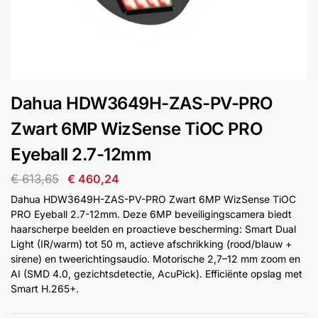
installatie
Alarmsystemen
Account
Contact
Help
Wagen
Camera's
Dahua HDW3649H-ZAS-PV-PRO
&
Intercom
Zwart 6MP WizSense TiOC PRO
Eyeball 2.7-12mm
Branddetectie
€
613,65
€
460,24
Dahua HDW3649H-ZAS-PV-PRO Zwart 6MP WizSense TiOC
Inbraakbeveiliging
PRO Eyeball 2.7-12mm. Deze 6MP beveiligingscamera biedt
haarscherpe beelden en proactieve bescherming: Smart Dual
Light (IR/warm) tot 50 m, actieve afschrikking (rood/blauw +
Merken
sirene) en tweerichtingsaudio. Motorische 2,7–12 mm zoom en
AI (SMD 4.0, gezichtsdetectie, AcuPick). Efficiënte opslag met
Smart H.265+.
Outlet
SALE