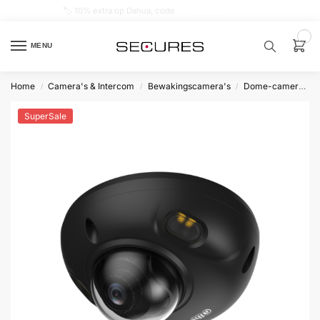
🏷️ 10% extra op Dahua, code
dahuasupersale
0
MENU
Home
Camera's & Intercom
Bewakingscamera's
Dome-camera’s
/
/
/
Zoek een
product…
SuperSale
P
O
P
U
L
A
I
R
Alarm
samenstellen
Alarm
met