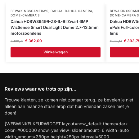
BEWAKINGSCAMERA'S
,
DAHUA
,
DAHUA CAMERA
,
BEWAKINGSCAME
DOME-CAMERA’S
DOME-CAMERA’S
Dahua HDBW3649R-ZS-IL-Bl Zwart 6MP
Dahua HDBW54
WizSense Smart Dual Light Dome 2.7-13.5mm
ePoE Full-col
motorzoomlens
lens
€
362,00
€
393,7
€
482,79
€
525,14
Winkelwagen
Reviews waar we trots op zijn…
Trouwe klanten, ze komen niet zomaar terug, ze bevelen je niet
alleen aan maar ze staan erop dat hun vrienden zaken met je
doen!
[WEBWINKELKEURWIDGET layout=new_default theme=dark
color=#000000 show=yes view=slider amount=6 width=auto
width_amount=280px height=250px interval=5000