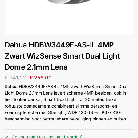
installatie
Alarmsystemen
Account
Contact
Help
Wagen
Camera's
Dahua HDBW3449F-AS-IL 4MP
&
Intercom
Zwart WizSense Smart Dual Light
Dome 2.1mm Lens
Branddetectie
€
341,22
€
256,00
Dahua HDBW3449F-AS-IL 4MP Zwart WizSense Smart Dual
Inbraakbeveiliging
Light Dome 2.1mm Lens levert scherpe 4MP-beelden, ook in
het donker dankzij Smart Dual Light tot 20 meter. Deze
robuuste domecamera combineert slimme persoons- en
Merken
voertuigdetectie met Starlight, WDR 120 dB en IP67/IK10-
bescherming voor betrouwbare beveiliging binnen en buiten.
Outlet
SALE
Op voorraad (kan nabesteld worden)