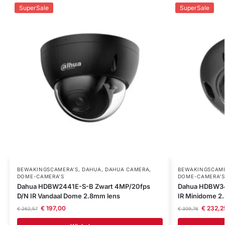
SuperSale
SuperSale
BEWAKINGSCAMERA'S
,
DAHUA
,
DAHUA CAMERA
,
BEWAKINGSCAME
DOME-CAMERA’S
DOME-CAMERA’S
Dahua HDBW2441E-S-B Zwart 4MP/20fps
Dahua HDBW34
D/N IR Vandaal Dome 2.8mm lens
IR Minidome 2
€
197,00
€
232,2
€
262,57
€
309,76