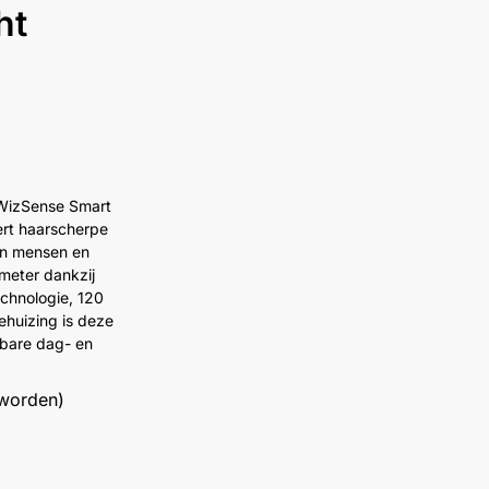
ht
izSense Smart
rt haarscherpe
an mensen en
 meter dankzij
echnologie, 120
huizing is deze
bare dag- en
 worden)