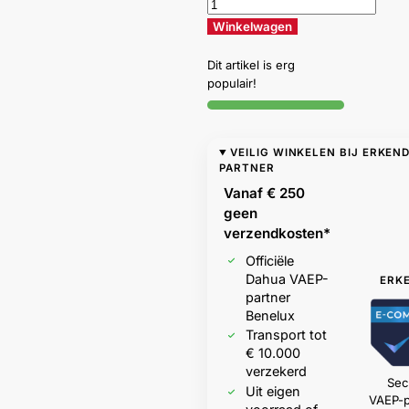
Winkelwagen
Dit artikel is erg
populair!
VEILIG WINKELEN BIJ ERKEN
PARTNER
Vanaf € 250
geen
verzendkosten*
Officiële
Dahua VAEP-
ERK
partner
Benelux
Transport tot
€ 10.000
verzekerd
Sec
Uit eigen
VAEP-p