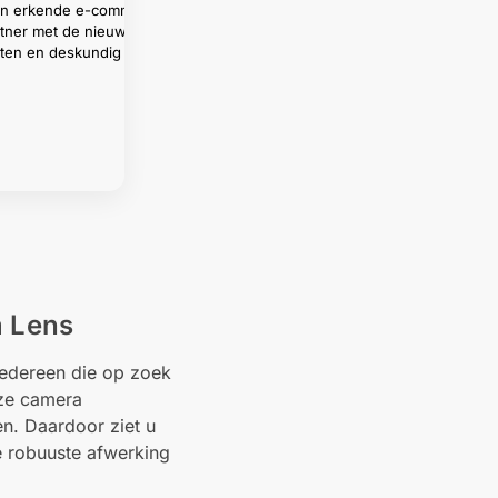
een erkende e-commerce
tner met de nieuwste
ten en deskundig advies.
 Lens
edereen die op zoek
eze camera
n. Daardoor ziet u
de robuuste afwerking