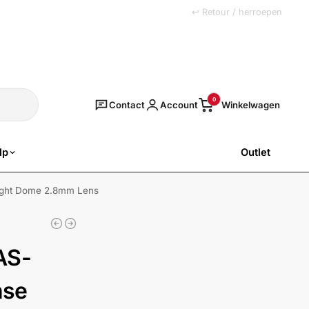
+31 (0)251 77 00 20
↩ Retour / herroepen
Zoeken
0
Contact
Account
lp
Outlet
SALE
ght Dome 2.8mm Lens
AS-
nse