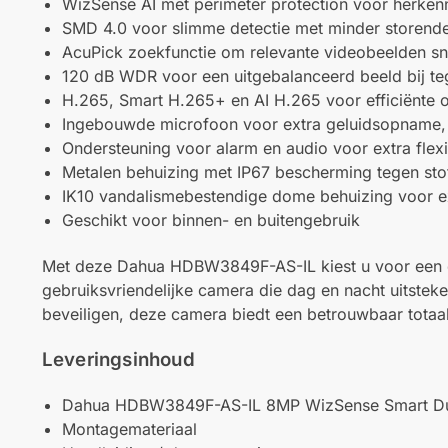
WizSense AI met perimeter protection voor herken
SMD 4.0 voor slimme detectie met minder storend
AcuPick zoekfunctie om relevante videobeelden sne
120 dB WDR voor een uitgebalanceerd beeld bij tegen
H.265, Smart H.265+ en AI H.265 voor efficiënte 
Ingebouwde microfoon voor extra geluidsopname, af
Ondersteuning voor alarm en audio voor extra flexi
Metalen behuizing met IP67 bescherming tegen sto
IK10 vandalismebestendige dome behuizing voor ex
Geschikt voor binnen- en buitengebruik
Met deze Dahua HDBW3849F-AS-IL kiest u voor een dir
gebruiksvriendelijke camera die dag en nacht uitsteken
beveiligen, deze camera biedt een betrouwbaar totaa
Leveringsinhoud
Dahua HDBW3849F-AS-IL 8MP WizSense Smart Du
Montagemateriaal