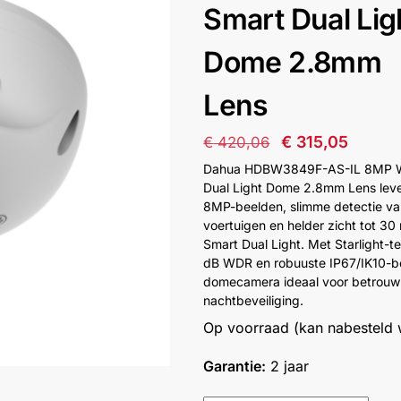
Smart Dual Lig
Dome 2.8mm
Lens
€
315,05
€
420,06
Dahua HDBW3849F-AS-IL 8MP W
Dual Light Dome 2.8mm Lens leve
8MP-beelden, slimme detectie v
voertuigen en helder zicht tot 30
Smart Dual Light. Met Starlight-t
dB WDR en robuuste IP67/IK10-be
domecamera ideaal voor betrouw
nachtbeveiliging.
Op voorraad (kan nabesteld
Garantie:
2 jaar