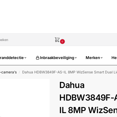
sale
€
0,00
0
randdetectie
Inbraakbeveiliging
Merken
He
-camera’s
Dahua HDBW3849F-AS-IL 8MP WizSense Smart Dual Li
/
Dahua
HDBW3849F-
IL 8MP WizSe