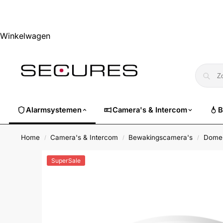
🏷️ Nu 10% EXTRA korting op alle Dahua. Gebruik code
dahuasuper
Winkelwagen
Alarmsystemen
Camera's & Intercom
B
Home
Camera's & Intercom
Bewakingscamera's
Dome
/
/
/
SuperSale