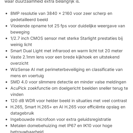
waar duurzaamheid extra belangrijk is.
8MP resolutie van 3840 x 2160 voor zeer scherp en
gedetailleerd beeld
Vloeiende opname tot 25 fps voor duidelijke weergave van
beweging
1/2.7 inch CMOS sensor met sterke Starlight prestaties bij
weinig licht
Smart Dual Light met infrarood en warm licht tot 20 meter
Vaste 2.1mm lens voor een brede kijkhoek en uitstekend
overzicht
WizSense AI met perimeterbeveiliging en classificatie van
mens en voertuig
SMD 4.0 voor slimmere detectie en minder valse meldingen
AcuPick zoekfunctie om doelgericht beelden sneller terug te
vinden
120 dB WDR voor helder beeld in situaties met veel contrast
H.265, Smart H.265+ en AI H.265 voor efficiënte opslag en
datagebruik
Ingebouwde microfoon voor extra geluidsregistratie
Metalen domebehuizing met IP67 en IK10 voor hoge
betrouwbaarheid