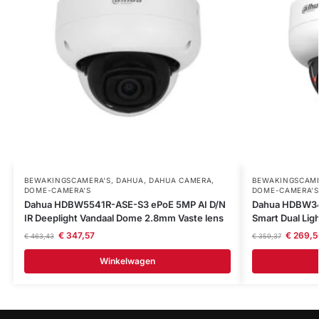
BEWAKINGSCAMERA'S
,
DAHUA
,
DAHUA CAMERA
,
BEWAKINGSCAME
DOME-CAMERA’S
DOME-CAMERA’S
Dahua HDBW5541R-ASE-S3 ePoE 5MP AI D/N
Dahua HDBW34
IR Deeplight Vandaal Dome 2.8mm Vaste lens
Smart Dual Li
€
347,57
€
269,5
€
463,43
€
359,37
Winkelwagen