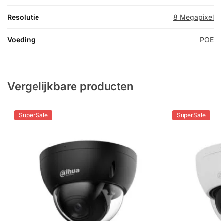
Resolutie
8 Megapixel
Voeding
POE
Vergelijkbare producten
SuperSale
SuperSale