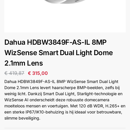
installatie
Alarmsystemen
Account
Contact
Help
Wagen
Camera's
Dahua HDBW3849F-AS-IL 8MP
&
Intercom
WizSense Smart Dual Light Dome
2.1mm Lens
Branddetectie
€
419,87
€
315,00
Dahua HDBW3849F-AS-IL 8MP WizSense Smart Dual Light
Inbraakbeveiliging
Dome 2.1mm Lens levert haarscherpe 8MP-beelden, zelfs bij
weinig licht. Dankzij Smart Dual Light, Starlight-technologie en
WizSense AI onderscheidt deze robuuste domecamera
Merken
moeiteloos mensen en voertuigen. Met 120 dB WDR, H.265+ en
een sterke IP67/IK10-behuizing is hij ideaal voor betrouwbare,
slimme beveiliging.
Outlet
SALE