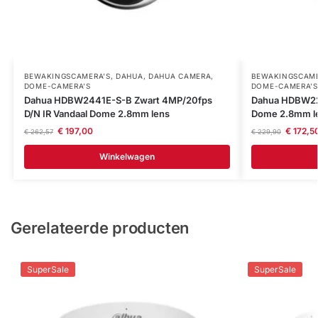
BEWAKINGSCAMERA'S
,
DAHUA
,
DAHUA CAMERA
,
BEWAKINGSCAME
DOME-CAMERA’S
DOME-CAMERA’S
Dahua HDBW2441E-S-B Zwart 4MP/20fps
Dahua HDBW224
D/N IR Vandaal Dome 2.8mm lens
Dome 2.8mm l
€
197,00
€
172,5
€
262,57
€
229,90
Winkelwagen
Gerelateerde producten
SuperSale
SuperSale