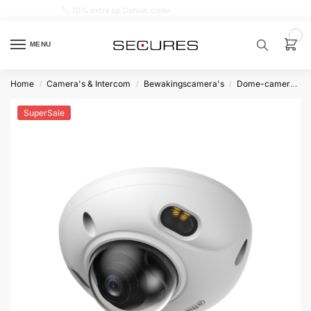
🏷️ 10% extra op Dahua, code
dahuasupersale
0
MENU
Home
Camera's & Intercom
Bewakingscamera's
Dome-camera’s
/
/
/
Zoek een
product…
SuperSale
P
O
P
U
L
A
I
R
Alarm
samenstellen
Alarm
met