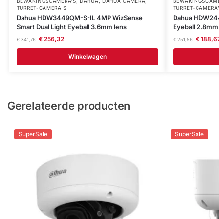
BEWAKINGSCAMERA'S
,
DAHUA
,
DAHUA CAMERA
,
BEWAKINGSCAME
TURRET-CAMERA'S
TURRET-CAMERA
Dahua HDW3449QM-S-IL 4MP WizSense
Dahua HDW244
Smart Dual Light Eyeball 3.6mm lens
Eyeball 2.8mm 
€
256,32
€
188,6
€
341,76
€
251,56
Winkelwagen
Gerelateerde producten
SuperSale
SuperSale