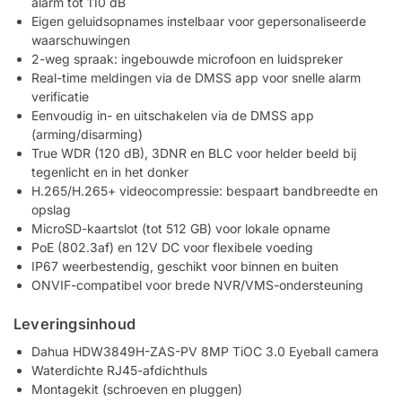
alarm tot 110 dB
Eigen geluidsopnames instelbaar voor gepersonaliseerde
waarschuwingen
2-weg spraak: ingebouwde microfoon en luidspreker
Real-time meldingen via de DMSS app voor snelle alarm
verificatie
Eenvoudig in- en uitschakelen via de DMSS app
(arming/disarming)
True WDR (120 dB), 3DNR en BLC voor helder beeld bij
tegenlicht en in het donker
H.265/H.265+ videocompressie: bespaart bandbreedte en
opslag
MicroSD-kaartslot (tot 512 GB) voor lokale opname
PoE (802.3af) en 12V DC voor flexibele voeding
IP67 weerbestendig, geschikt voor binnen en buiten
ONVIF-compatibel voor brede NVR/VMS-ondersteuning
Leveringsinhoud
Dahua HDW3849H-ZAS-PV 8MP TiOC 3.0 Eyeball camera
Waterdichte RJ45-afdichthuls
Montagekit (schroeven en pluggen)