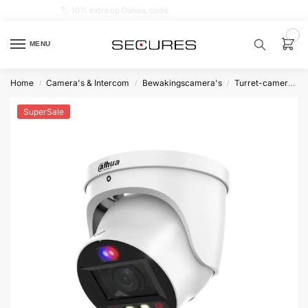
🏷️ 10% extra op Dahua, code
dahuasupersale
0
MENU
Home
Camera's & Intercom
Bewakingscamera's
Turret-camera's
/
/
/
Zoek een
product…
SuperSale
P
O
P
U
L
A
I
R
Alarm
samenstellen
Alarm
met