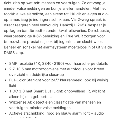
richt zich op wat telt: mensen en voertuigen. Zo ontvang je
minder valse meldingen en kun je sneller handelen. Met het
rood/blauwe alarmlicht, een sirene tot 110 dB en eigen audio-
opnames jaag je indringers schrik aan. Via 2-weg spraak is
direct reageren heel eenvoudig. Dankzij H.265+ bespaar je
opslag en bandbreedte zonder kwaliteitsverlies. De robuuste,
weerbestendige IP67-behuizing en True WDR zorgen voor
betrouwbare prestaties, ook bij tegenlicht en slecht weer.
Beheer en schakel het alarmsysteem moeiteloos in of uit via de
DMSS-app.
8MP resolutie (4K, 3840×2160) voor haarscherpe details
2,7–13,5 mm motorzoomlens met autofocus voor breed
overzicht en duidelijke close-up
Full-Color Starlight voor 24/7 kleurenbeeld, ook bij weinig
licht
TiOC 3.0 met Smart Dual Light: onopvallend IR, wit licht
alleen bij een gebeurtenis
WizSense AI: detectie en classificatie van mensen en
voertuigen, minder valse meldingen
Actieve afschrikking: rood en blauw alarm licht + audio