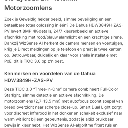
Motorzoomlens
Zoek je Geweldig helder beeld, slimme beveiliging en een
betaalbare totaaloplossing in één? De Dahua HDW3849H-ZAS-
PV levert 8MP 4K-details, 24/7 kleurenbeeld en actieve
afschrikking met rood/blauw alarmlicht en een krachtige sirene.
Dankzij WizSense AI herkent de camera mensen en voertuigen,
krijg je Direct meldingen op je telefoon en praat je twee kanten
op. Betrouwbaar, duidelijk en klaar voor snelle installatie met
PoE: dit is TiOC 3.0 op z’n best.
Kenmerken en voordelen van de Dahua
HDW3849H-ZAS-PV
Deze TiOC 3.0 “Three-in-One” camera combineert Full-Color
Starlight, slimme detectie en actieve afschrikking. De
motorzoomlens (2,7–13,5 mm) met autofocus zoomt soepel van
breed overzicht naar scherpe close-up. Smart Dual Light zorgt
voor discreet infrarood in het donker en schakelt exclusief naar
warm wit licht bij een gebeurtenis, zodat je altijd bruikbaar
bewijs in kleur hebt. Het WizSense AI-algoritme filtert ruis en