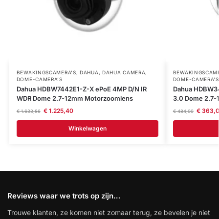
BEWAKINGSCAMERA'S
,
DAHUA
,
DAHUA CAMERA
,
BEWAKINGSCAME
DOME-CAMERA’S
DOME-CAMERA’S
Dahua HDBW7442E1-Z-X ePoE 4MP D/N IR
Dahua HDBW34
WDR Dome 2.7-12mm Motorzoomlens
3.0 Dome 2.7
€
1.225,40
€
363,
€
1.633,86
€
484,00
Winkelwagen
Reviews waar we trots op zijn…
Trouwe klanten, ze komen niet zomaar terug, ze bevelen je niet