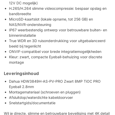
12V DC mogelijk)
H.265/H.264 slimme videocompressie: bespaar opslag en
bandbreedte
MicroSD-kaartslot (lokale opname, tot 256 GB) en
NAS/NVR-ondersteuning
IP67 weerbestendig ontwerp voor betrouwbare buiten- en
binneninstallatie
True WDR en 3D ruisonderdrukking voor uitgebalanceerd
beeld bij tegenlicht
ONVIF-compatibel voor brede integratiemogelijkheden
Kleur: zwart, compacte Eyeball-behuizing voor discrete
montage
Leveringsinhoud
Dahua HDW3849H-AS-PV-PRO Zwart 8MP TiOC PRO
Eyeball 2.8mm
Montagemateriaal (schroeven en pluggen)
Afsluitdop/waterdichte kabeldoorvoer
Snelstartgids/documentatie
Wil je directe, slimme en betrouwbare beveiliging met 4K detail