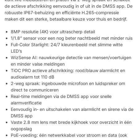
de actieve afschrikking eenvoudig in of uit in de DMSS app. De
robuuste IP67-behuizing en efficiënte H.265-compressie
maken dit een sterke, betaalbare keuze voor thuis en bedrijf.
8MP resolutie (4K) voor ultrascherp detail
1/1.8” sensor voor een nog beter nachtbeeld met minder ruis
Full-Color Starlight: 24/7 kleurenbeeld met slimme witte
LED’s
WizSense AI: nauwkeurige detectie van mensen/voertuigen
en minder valse meldingen
TiOC PRO actieve afschrikking: rood/blauw alarmlicht en
audioalarm tot 110 dB
2-weg spraak: ingebouwde microfoon en luidspreker om
direct te communiceren
Real-time meldingen via de DMSS app voor snelle
alarmverificatie
Eenvoudig in- en uitschakelen van alarmlicht en sirene via de
DMSS app
Vaste 2.8 mm lens met brede kijkhoek voor overzicht in één
oogopslag
PoE-voeding: één netwerkkabel voor stroom en data (ook