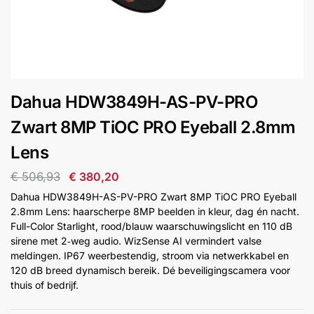
installatie
Alarmsystemen
Account
Contact
Help
Wagen
Camera's
Dahua HDW3849H-AS-PV-PRO
&
Intercom
Zwart 8MP TiOC PRO Eyeball 2.8mm
Lens
Branddetectie
€
506,93
€
380,20
Dahua HDW3849H-AS-PV-PRO Zwart 8MP TiOC PRO Eyeball
Inbraakbeveiliging
2.8mm Lens: haarscherpe 8MP beelden in kleur, dag én nacht.
Full-Color Starlight, rood/blauw waarschuwingslicht en 110 dB
sirene met 2‑weg audio. WizSense AI vermindert valse
Merken
meldingen. IP67 weerbestendig, stroom via netwerkkabel en
120 dB breed dynamisch bereik. Dé beveiligingscamera voor
thuis of bedrijf.
Outlet
SALE