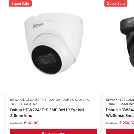
SuperSale
SuperSale
BEWAKINGSCAMERA'S
,
DAHUA
,
DAHUA CAMERA
,
BEWAKINGSCAME
TURRET-CAMERA'S
TURRET-CAMERA
Dahua HDW2241T-S 2MP D/N IR Eyeball
Dahua HDW344
3.6mm lens
WizSense Smart
€
161,99
€
256,3
€
215,99
€
341,76
Winkelwagen