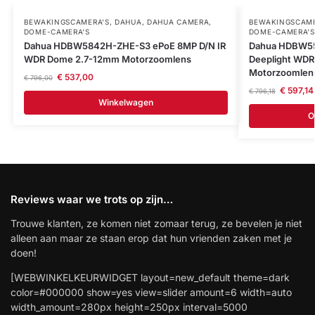
BEWAKINGSCAMERA'S
,
DAHUA
,
DAHUA CAMERA
,
BEWAKINGSCAME
DOME-CAMERA’S
DOME-CAMERA’S
Dahua HDBW5842H-ZHE-S3 ePoE 8MP D/N IR
Dahua HDBW55
WDR Dome 2.7-12mm Motorzoomlens
Deeplight WD
Motorzoomlen
€
537,00
€
796,00
€
597,14
€
796,18
Winkelwagen
O
Reviews waar we trots op zijn…
Trouwe klanten, ze komen niet zomaar terug, ze bevelen je niet
alleen aan maar ze staan erop dat hun vrienden zaken met je
doen!
[WEBWINKELKEURWIDGET layout=new_default theme=dark
color=#000000 show=yes view=slider amount=6 width=auto
width_amount=280px height=250px interval=5000