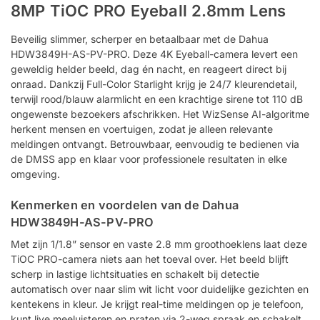
8MP TiOC PRO Eyeball 2.8mm Lens
Beveilig slimmer, scherper en betaalbaar met de Dahua
HDW3849H-AS-PV-PRO. Deze 4K Eyeball-camera levert een
geweldig helder beeld, dag én nacht, en reageert direct bij
onraad. Dankzij Full-Color Starlight krijg je 24/7 kleurendetail,
terwijl rood/blauw alarmlicht en een krachtige sirene tot 110 dB
ongewenste bezoekers afschrikken. Het WizSense AI-algoritme
herkent mensen en voertuigen, zodat je alleen relevante
meldingen ontvangt. Betrouwbaar, eenvoudig te bedienen via
de DMSS app en klaar voor professionele resultaten in elke
omgeving.
Kenmerken en voordelen van de Dahua
HDW3849H-AS-PV-PRO
Met zijn 1/1.8” sensor en vaste 2.8 mm groothoeklens laat deze
TiOC PRO-camera niets aan het toeval over. Het beeld blijft
scherp in lastige lichtsituaties en schakelt bij detectie
automatisch over naar slim wit licht voor duidelijke gezichten en
kentekens in kleur. Je krijgt real-time meldingen op je telefoon,
kunt live meeluisteren en praten via 2-weg spraak en schakelt