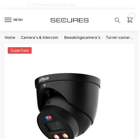
🏷️ 10% extra op Dahua, code
dahuasupersale
0
MENU
Home
Camera's & Intercom
Bewakingscamera's
Turret-camera's
/
/
/
Zoek een
product…
SuperSale
P
O
P
U
L
A
I
R
Alarm
samenstellen
Alarm
met