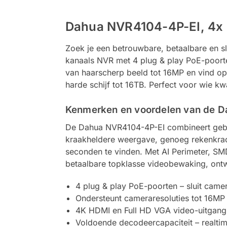
Dahua NVR4104-4P-EI, 4x P
Zoek je een betrouwbare, betaalbare en
kanaals NVR met 4 plug & play PoE-poorten
van haarscherp beeld tot 16MP en vind op
harde schijf tot 16TB. Perfect voor wie kw
Kenmerken en voordelen van de 
De Dahua NVR4104-4P-EI combineert gebr
kraakheldere weergave, genoeg rekenkrach
seconden te vinden. Met AI Perimeter, SMD 
betaalbare topklasse videobewaking, ontw
4 plug & play PoE-poorten – sluit came
Ondersteunt cameraresoluties tot 16MP – 
4K HDMI en Full HD VGA video-uitgang –
Voldoende decodeercapaciteit – realt