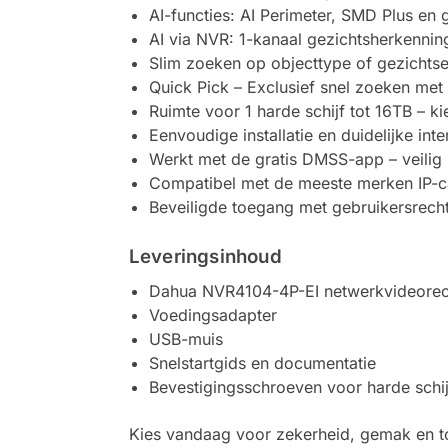
AI-functies: AI Perimeter, SMD Plus en 
AI via NVR: 1-kanaal gezichtsherkennin
Slim zoeken op objecttype of gezichts
Quick Pick – Exclusief snel zoeken met
Ruimte voor 1 harde schijf tot 16TB – ki
Eenvoudige installatie en duidelijke int
Werkt met de gratis DMSS-app – veilig 
Compatibel met de meeste merken IP-cam
Beveiligde toegang met gebruikersrech
Leveringsinhoud
Dahua NVR4104-4P-EI netwerkvideorec
Voedingsadapter
USB-muis
Snelstartgids en documentatie
Bevestigingsschroeven voor harde schij
Kies vandaag voor zekerheid, gemak en t