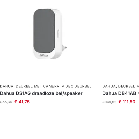
DAHUA
,
DEURBEL MET CAMERA
,
VIDEO DEURBEL
DAHUA
,
DEURBEL 
Dahua DS1AG draadloze bel/speaker
Dahua DB41AB 4
€
41,75
€
111,50
€
55,66
€
148,83