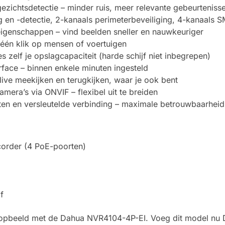
gezichtsdetectie – minder ruis, meer relevante gebeurteniss
g en -detectie, 2-kanaals perimeterbeveiliging, 4-kanaals 
eigenschappen – vind beelden sneller en nauwkeuriger
 één klik op mensen of voertuigen
es zelf je opslagcapaciteit (harde schijf niet inbegrepen)
erface – binnen enkele minuten ingesteld
live meekijken en terugkijken, waar je ook bent
era’s via ONVIF – flexibel uit te breiden
ten en versleutelde verbinding – maximale betrouwbaarheid
order (4 PoE-poorten)
f
opbeeld met de Dahua NVR4104-4P-EI. Voeg dit model nu D