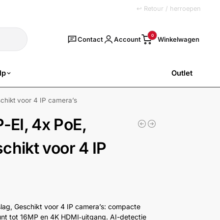
+31 (0)251 77 00 20
↩ Retour / herroepen
Zoeken
0
Contact
Account
lp
Outlet
SALE
hikt voor 4 IP camera’s
EI, 4x PoE,
chikt voor 4 IP
ag, Geschikt voor 4 IP camera’s: compacte
nt tot 16MP en 4K HDMI‑uitgang. AI-detectie