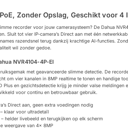
oE, Zonder Opslag, Geschikt voor 4 
 slimme recorder voor jouw camerasysteem? De Dahua NVR4
. Sluit tot vier IP-camera’s Direct aan met één netwerkkab
names razendsnel terug dankzij krachtige AI-functies. Zond
aliteit wil zonder gedoe.
Dahua NVR4104-4P-EI
uiksgemak met geavanceerde slimme detectie. De recorde
t om vier kanalen in 8MP realtime te tonen en handige too
Plus en gezichtsdetectie krijg je minder valse meldingen en 
ikkeld voor continu en betrouwbaar gebruik.
ra’s Direct aan, geen extra voedingen nodig
klaar voor ultradetaïl
 helder livebeeld en terugkijken op elk scherm
ime weergave van 4x 8MP