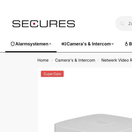
🏷️ Nu 10% EXTRA korting op alle Dahua. Gebruik code
dahuasuper
Alarmsystemen
Camera's & Intercom
B
Home
Camera's & Intercom
Netwerk Video 
/
/
SuperSale