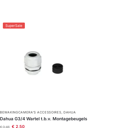
SuperSale
BEWAKINGCAMERA'S ACCESSOIRES
,
DAHUA
Dahua G3/4 Wartel t.b.v. Montagebeugels
€
2,50
€
3,46