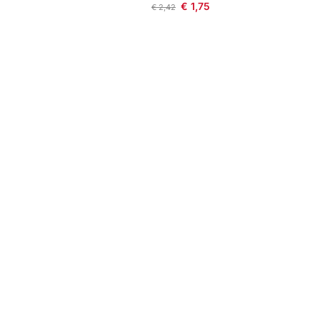
€
1,75
€
2,42