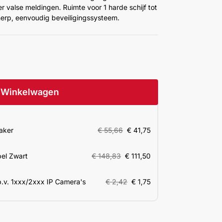
r valse meldingen. Ruimte voor 1 harde schijf tot
erp, eenvoudig beveiligingssysteem.
Winkelwagen
aker
€
55,66
€
41,75
el Zwart
€
148,83
€
111,50
.v. 1xxx/2xxx IP Camera's
€
2,42
€
1,75