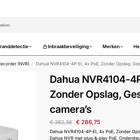
sale
randdetectie
Inbraakbeveiliging
Merken
He
Recorder (NVR)
Dahua NVR4104-4P-EI, 4x PoE, Zonder Opslag, Gesc
/
Dahua NVR4104-4P-
Zonder Opslag, Ges
camera’s
€
286,75
€
382,36
Dahua NVR4104-4P-EI, 4x PoE, Zonder Opsl
Dahua NVR met plug‑&‑play PoE. Ondersteu