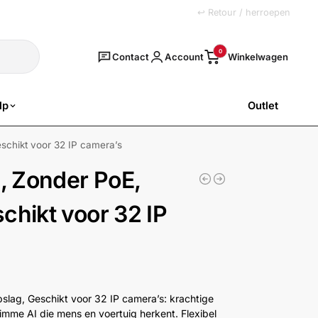
+31 (0)251 77 00 20
↩ Retour / herroepen
Zoeken
0
Contact
Account
lp
Outlet
SALE
chikt voor 32 IP camera’s
 Zonder PoE,
chikt voor 32 IP
ag, Geschikt voor 32 IP camera’s: krachtige
mme AI die mens en voertuig herkent. Flexibel