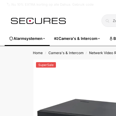
🏷️ Nu 10% EXTRA korting op alle Dahua. Gebruik code
dahuasuper
Alarmsystemen
Camera's & Intercom
B
Home
Camera's & Intercom
Netwerk Video 
/
/
SuperSale