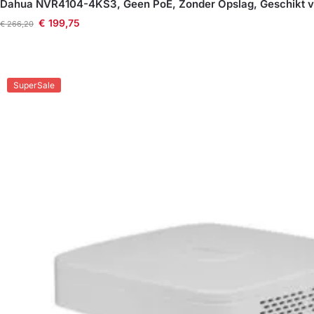
Dahua NVR4104-4KS3, Geen PoE, Zonder Opslag, Geschikt vo
€
199,75
€
266,20
SuperSale