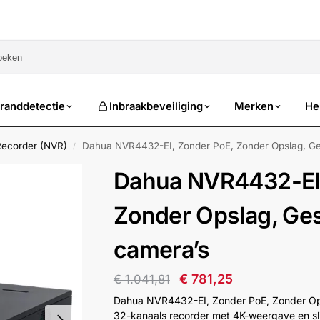
sale
randdetectie
Inbraakbeveiliging
Merken
He
Recorder (NVR)
Dahua NVR4432-EI, Zonder PoE, Zonder Opslag, Ges
/
Dahua NVR4432-EI,
Zonder Opslag, Ges
camera’s
€
781,25
€
1.041,81
Dahua NVR4432-EI, Zonder PoE, Zonder Opsl
32-kanaals recorder met 4K-weergave en sli