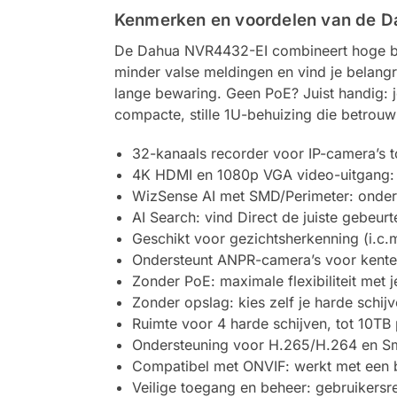
Kenmerken en voordelen van de 
De Dahua NVR4432-EI combineert hoge bee
minder valse meldingen en vind je belangr
lange bewaring. Geen PoE? Juist handig: je
compacte, stille 1U-behuizing die betrouwb
32-kanaals recorder voor IP-camera’s t
4K HDMI en 1080p VGA video-uitgang: s
WizSense AI met SMD/Perimeter: onder
AI Search: vind Direct de juiste gebeu
Geschikt voor gezichtsherkenning (i.c.m
Ondersteunt ANPR-camera’s voor kente
Zonder PoE: maximale flexibiliteit met 
Zonder opslag: kies zelf je harde schijv
Ruimte voor 4 harde schijven, tot 10TB 
Ondersteuning voor H.265/H.264 en S
Compatibel met ONVIF: werkt met een 
Veilige toegang en beheer: gebruikersrec