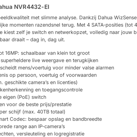
Dahua NVR4432-EI
ldkwaliteit met slimme analyse. Dankzij Dahua WizSense (
ijke momenten razendsnel terug. Met 4 SATA-posities (tot 4
 kiest zelf je switch en netwerkopzet, volledig naar jouw b
aar draait – dag in, dag uit.
ot 16MP: schaalbaar van klein tot groot
uperheldere live weergave en terugkijken
scheidt mens/voertuig voor minder valse alarmen
rtenis op persoon, voertuig of voorwaarden
. geschikte camera’s en licenties)
kenherkenning en toegangscontrole
je eigen (PoE) switch
en voor de beste prijs/prestatie
per schijf (max. 40TB totaal)
mart Codec: bespaar opslag en bandbreedte
brede range aan IP-camera’s
hten, versleuteling en logregistratie