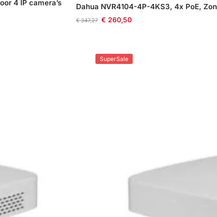
or 4 IP camera’s
Dahua NVR4104-4P-4KS3, 4x PoE, Zonde
€
260,50
€
347,27
SuperSale