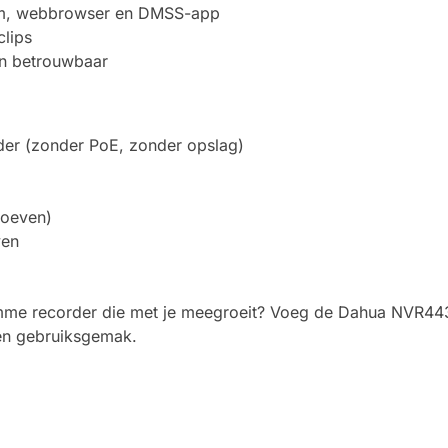
erm, webbrowser en DMSS-app
clips
 en betrouwbaar
er (zonder PoE, zonder opslag)
roeven)
ven
imme recorder die met je meegroeit? Voeg de Dahua NVR443
d en gebruiksgemak.