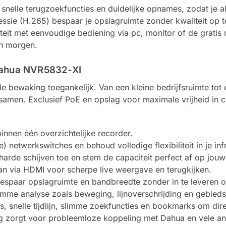
nelle terugzoekfuncties en duidelijke opnames, zodat je alti
sie (H.265) bespaar je opslagruimte zonder kwaliteit op 
iteit met eenvoudige bediening via pc, monitor of de grati
én morgen.
Dahua NVR5832-XI
ewaking toegankelijk. Van een kleine bedrijfsruimte tot een
samen. Exclusief PoE en opslag voor maximale vrijheid in
innen één overzichtelijke recorder.
netwerk­switches en behoud volledige flexibiliteit in je infr
arde schijven toe en stem de capaciteit perfect af op jouw
aan via HDMI voor scherpe live weergave en terugkijken.
espaar opslagruimte en bandbreedte zonder in te leveren op
limme analyse zoals beweging, lijnoverschrijding en gebie
, snelle tijdlijn, slimme zoekfuncties en bookmarks om dir
 zorgt voor probleemloze koppeling met Dahua en vele an