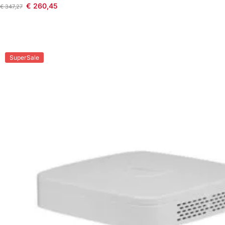
€
260,45
€
347,27
SuperSale