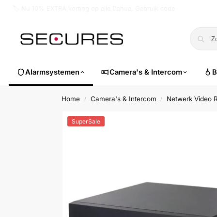
🏷️ Nu 10% EXTRA korting op alle Dahua. Gebruik code
dahuasuper
Alarmsystemen
Camera's & Intercom
B
Home
Camera's & Intercom
Netwerk Video 
/
/
SuperSale