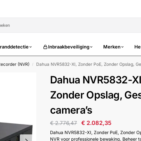
sale
randdetectie
Inbraakbeveiliging
Merken
He
Recorder (NVR)
Dahua NVR5832-XI, Zonder PoE, Zonder Opslag, Ges
/
Dahua NVR5832-XI,
Zonder Opslag, Ges
camera’s
€
2.082,35
€
2.776,47
Dahua NVR5832-XI, Zonder PoE, Zonder Ops
NVR voor professionele bewaking. Beheer t