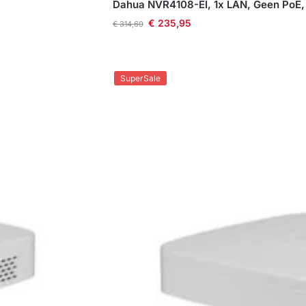
Dahua NVR4108-EI, 1x LAN, Geen PoE, 
€
235,95
€
314,60
SuperSale