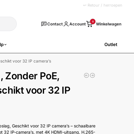
+31 (0)251 77 00 20
↩ Retour / herroepen
Zoeken
0
Contact
Account
lp
Outlet
SALE
chikt voor 32 IP camera’s
 Zonder PoE,
chikt voor 32 IP
lag, Geschikt voor 32 IP camera’s – schaalbare
ot 32 IP-camera’s, met 4K HDMI-uitgang, H.265-