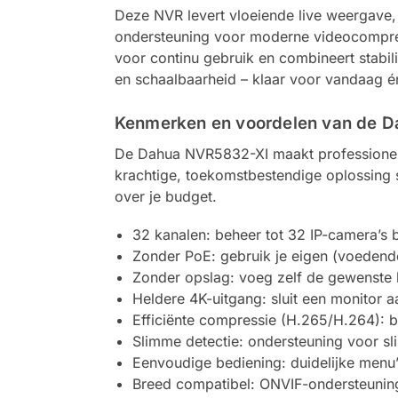
Deze NVR levert vloeiende live weergave, s
ondersteuning voor moderne videocompres
voor continu gebruik en combineert stabil
en schaalbaarheid – klaar voor vandaag 
Kenmerken en voordelen van de 
De Dahua NVR5832-XI maakt professionele b
krachtige, toekomstbestendige oplossing 
over je budget.
32 kanalen: beheer tot 32 IP-camera’s b
Zonder PoE: gebruik je eigen (voedende) 
Zonder opslag: voeg zelf de gewenste h
Heldere 4K-uitgang: sluit een monitor 
Efficiënte compressie (H.265/H.264): b
Slimme detectie: ondersteuning voor s
Eenvoudige bediening: duidelijke menu’s
Breed compatibel: ONVIF-ondersteuning