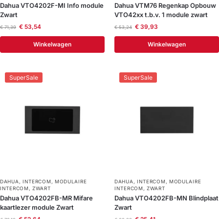
Dahua VTO4202F-MI Info module
Dahua VTM76 Regenkap Opbouw
Zwart
VTO42xx t.b.v. 1 module zwart
€
53,54
€
39,93
€
71,39
€
53,24
Winkelwagen
Winkelwagen
SuperSale
SuperSale
DAHUA
,
INTERCOM
,
MODULAIRE
DAHUA
,
INTERCOM
,
MODULAIRE
INTERCOM
,
ZWART
INTERCOM
,
ZWART
Dahua VTO4202FB-MR Mifare
Dahua VTO4202FB-MN Blindplaat
kaartlezer module Zwart
Zwart