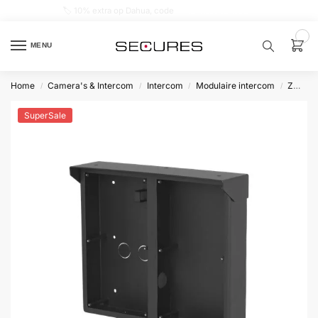
🏷️ 10% extra op Dahua, code
dahuasupersale
0
MENU
Home
Camera's & Intercom
Intercom
Modulaire intercom
Zwart
/
/
/
/
Zoek een
product…
SuperSale
P
O
P
U
L
A
I
R
Alarm
samenstellen
Alarm
met