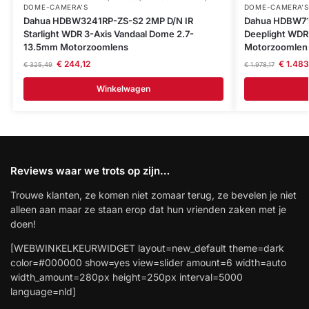
DOME-CAMERA’S
DOME-CAMERA’S
Dahua HDBW3241RP-ZS-S2 2MP D/N IR
Dahua HDBW71
Starlight WDR 3-Axis Vandaal Dome 2.7-
Deeplight WD
13.5mm Motorzoomlens
Motorzoomlen
€
244,12
€
1.483
€
325,49
€
1.978,17
Winkelwagen
Reviews waar we trots op zijn…
Trouwe klanten, ze komen niet zomaar terug, ze bevelen je niet
alleen aan maar ze staan erop dat hun vrienden zaken met je
doen!
[WEBWINKELKEURWIDGET layout=new_default theme=dark
color=#000000 show=yes view=slider amount=6 width=auto
width_amount=280px height=250px interval=5000
language=nld]