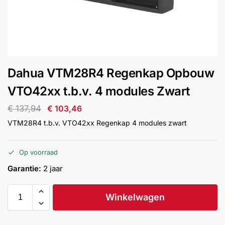
installatie
Alarmsystemen
Account
Contact
Help
Wagen
Camera's
Dahua VTM28R4 Regenkap Opbouw
&
Intercom
VTO42xx t.b.v. 4 modules Zwart
€
137,94
€
103,46
Branddetectie
VTM28R4 t.b.v. VTO42xx Regenkap 4 modules zwart
Inbraakbeveiliging
Op voorraad
Garantie:
2 jaar
Merken
Winkelwagen
Outlet
SALE