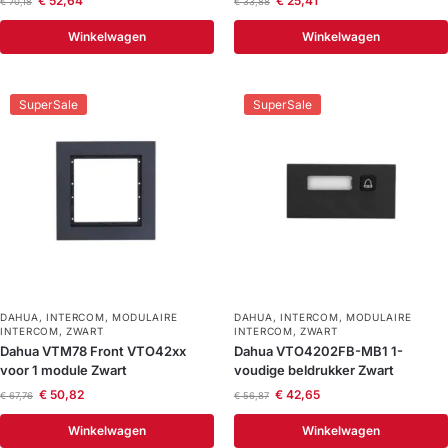
€
52,64
€
25,41
€
70,18
€
33,88
Winkelwagen
Winkelwagen
SuperSale
SuperSale
DAHUA
,
INTERCOM
,
MODULAIRE
DAHUA
,
INTERCOM
,
MODULAIRE
INTERCOM
,
ZWART
INTERCOM
,
ZWART
Dahua VTM78 Front VTO42xx
Dahua VTO4202FB-MB1 1-
voor 1 module Zwart
voudige beldrukker Zwart
€
50,82
€
42,65
€
67,76
€
56,87
Winkelwagen
Winkelwagen